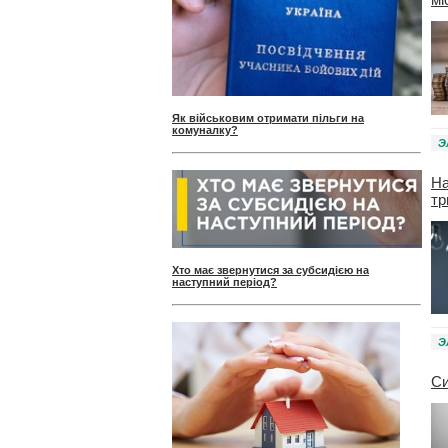
Як військовим отримати пільги на
комуналку?
Э
На
тр
Хто має звернутися за субсидією на
наступний період?
Э
Си