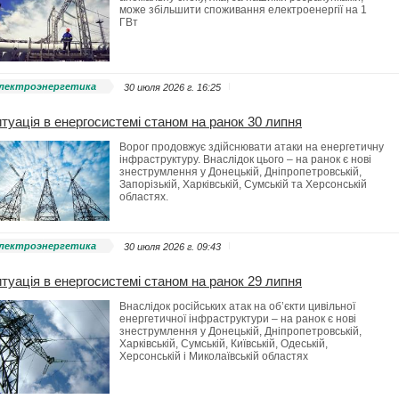
може збільшити споживання електроенергії на 1
ГВт
лектроэнергетика
30 июля 2026 г. 16:25
туація в енергосистемі станом на ранок 30 липня
Ворог продовжує здійснювати атаки на енергетичну
інфраструктуру. Внаслідок цього – на ранок є нові
знеструмлення у Донецькій, Дніпропетровській,
Запорізькій, Харківській, Сумській та Херсонській
областях.
лектроэнергетика
30 июля 2026 г. 09:43
туація в енергосистемі станом на ранок 29 липня
Внаслідок російських атак на об’єкти цивільної
енергетичної інфраструктури – на ранок є нові
знеструмлення у Донецькій, Дніпропетровській,
Харківській, Сумській, Київській, Одеській,
Херсонській і Миколаївській областях