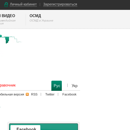
Личный кабинет
Зарегистрироваться
И ВИДЕО
ОСМД
тимедийная
ОСМД в Украине
ия
равочник
Рус
Укр
бильная версия
RSS
Twitter
Facebook
Facebook