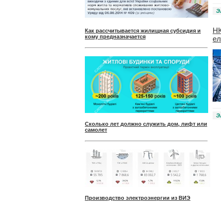
Э
НК
Как рассчитывается жилищная субсидия и
кому предназначается
ел
Э
Сколько лет должно служить дом, лифт или
самолет
Производство электроэнергии из ВИЭ