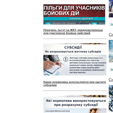
Э
Перечень льгот на ЖКУ, предусмотренных
для участников боевых действий
Си
Э
Си
Какие нормативы используются при расчете
субсидии