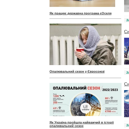
Як працює державна програма єОселя
Э
Си
Опалювальний сезон у Євросоюзі
Э
Си
Як Україна пройшла найважчий в історії
Э
опалювальний сезон