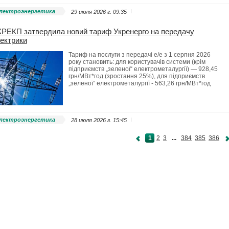
лектроэнергетика
29 июля 2026 г. 09:35
РЕКП затвердила новий тариф Укренерго на передачу
ектрики
Тариф на послуги з передачі е/е з 1 серпня 2026
року становить: для користувачів системи (крім
підприємств „зеленої“ електрометалургії) — 928,45
грн/МВт*год (зростання 25%), для підприємств
„зеленої“ електрометалургії - 563,26 грн/МВт*год
лектроэнергетика
28 июля 2026 г. 15:45
1
2
3
...
384
385
386