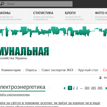
АКОНЫ
СТАТИСТИКА
БЛОГИ
ФОТО 
вовведения
cтатистическая
личные блоги
вся муль
законодательстве
информация
пользователей
информац
хозяйства Украины
Комментарии
Опросы
Совет экспертов ЖКХ
Круглый стол
Сп
Мо
лектроэнергетика
1
2
3
...
384
385
386
/
рейти
электроэнергетика
рги за світло в порожніх оселях: як виїзд за кордон чи в інше
сто може обернутися відключенням