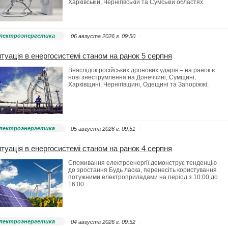
Харківській, Чернігівській та Сумській областях.
лектроэнергетика
06 августа 2026 г. 09:50
туація в енергосистемі станом на ранок 5 серпня
Внаслідок російських дронових ударів – на ранок є
нові знеструмлення на Донеччині, Сумщині,
Харківщині, Чернігівщині, Одещині та Запоріжжі.
лектроэнергетика
05 августа 2026 г. 09:51
туація в енергосистемі станом на ранок 4 серпня
Споживання електроенергії демонструє тенденцію
до зростання Будь ласка, перенесіть користування
потужними електроприладами на період з 10:00 до
16:00
лектроэнергетика
04 августа 2026 г. 09:52