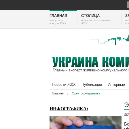
ГЛАВНАЯ
СТОЛИЦА
З
все новое
новости столичного
но
в мире ЖКХ
ЖКХ
в 
Главный эксперт жилищно-коммунального 
Новости ЖКХ
Публикации
Интервью
Главная
/
Электроэнергетика
Э
ИНФОГРАФИКА:
пе
Бо
мі