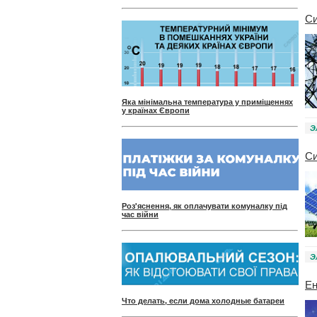
Си
Яка мінімальна температура у приміщеннях
у країнах Європи
Э
Си
Роз'яснення, як оплачувати комуналку під
час війни
Э
Ен
Что делать, если дома холодные батареи