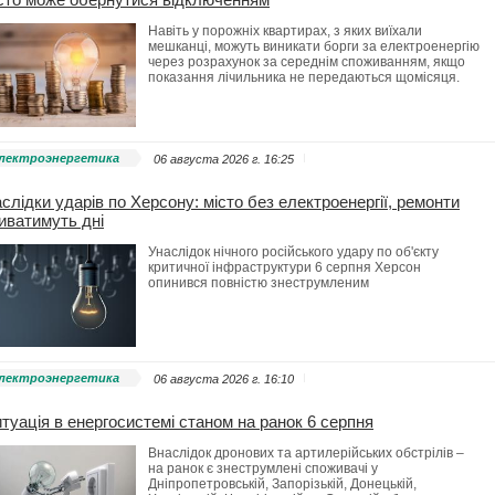
Навіть у порожніх квартирах, з яких виїхали
мешканці, можуть виникати борги за електроенергію
через розрахунок за середнім споживанням, якщо
показання лічильника не передаються щомісяця.
лектроэнергетика
06 августа 2026 г. 16:25
слідки ударів по Херсону: місто без електроенергії, ремонти
иватимуть дні
Унаслідок нічного російського удару по об'єкту
критичної інфраструктури 6 серпня Херсон
опинився повністю знеструмленим
лектроэнергетика
06 августа 2026 г. 16:10
туація в енергосистемі станом на ранок 6 серпня
Внаслідок дронових та артилерійських обстрілів –
на ранок є знеструмлені споживачі у
Дніпропетровській, Запорізькій, Донецькій,