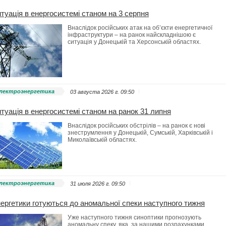
туація в енергосистемі станом на 3 серпня
Внаслідок російських атак на об’єкти енергетичної
інфраструктури – на ранок найскладнішою є
ситуація у Донецькій та Херсонській областях.
лектроэнергетика
03 августа 2026 г. 09:50
туація в енергосистемі станом на ранок 31 липня
Внаслідок російських обстрілів – на ранок є нові
знеструмлення у Донецькій, Сумській, Харківській і
Миколаївській областях.
лектроэнергетика
31 июля 2026 г. 09:50
ергетики готуються до аномальної спеки наступного тижня
Уже наступного тижня синоптики прогнозують
аномальну спеку, яка, за нашими розрахунками,