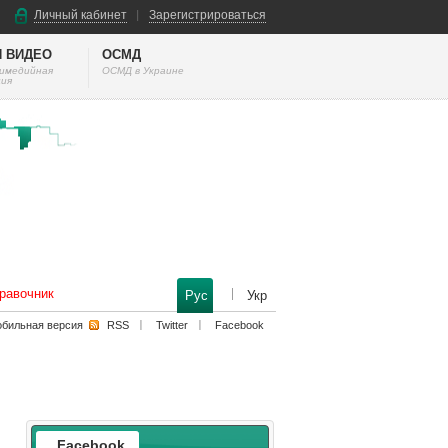
Личный кабинет
Зарегистрироваться
И ВИДЕО
ОСМД
тимедийная
ОСМД в Украине
ия
равочник
Рус
Укр
бильная версия
RSS
Twitter
Facebook
Facebook