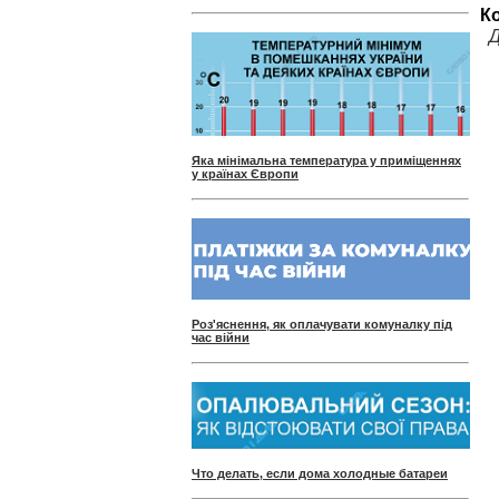
К
Д
Яка мінімальна температура у приміщеннях
у країнах Європи
Роз'яснення, як оплачувати комуналку під
час війни
Что делать, если дома холодные батареи