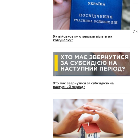
Ин
Як військовим отримати пільги на
комуналку?
Хто має звернутися за субсидією на
наступний період?