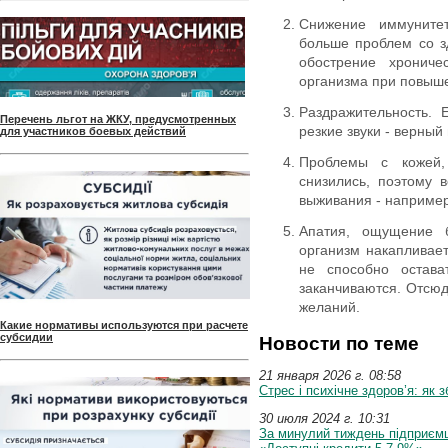
Снижение иммунитет
больше проблем со з
обострение хрониче
организма при повыш
Раздражительность. 
Перечень льгот на ЖКУ, предусмотренных
резкие звуки - верный
для участников боевых действий
Проблемы с кожей,
снизились, поэтому 
выживания - например
Апатия, ощущение б
организм накапливае
не способно остава
заканчиваются. Отсюда
желаний.
Какие нормативы используются при расчете
субсидии
Новости по теме
21 января 2026 г. 08:58
Стрес і психічне здоров’я: як 
30 июля 2024 г. 10:31
За минулий тиждень підприємц