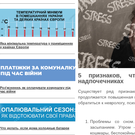
Яка мінімальна температура у приміщеннях
у країнах Європи
5 признаков, ч
надпочечниках
Роз'яснення, як оплачувати комуналку під
Существует ряд признак
час війни
продолжается повышенная в
обратиться к неврологу, пси
Проблемы со сном.
засыпанием. Утром -
Что делать, если дома холодные батареи
кошмары, беспокойный