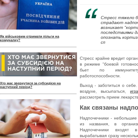
Стресс тяжело б
страдают надпоч
возникает “корт
последствиями дл
Як військовим отримати пільги на
опознать кортиз
комуналку?
сп
Стресс крайне вредит орган
в режиме “боевой готовно
бьет по иммунитету,
работоспособности.
Хто має звернутися за субсидією на
Выход - заботиться о себе.
наступний період?
воздухе, высыпаться,
игр
рассмотреть прием лекарств
Как связаны надпо
Надпочечники - небольшие
из названия, в органи
Надпочечники входят в
вырабатывая сразу несколь