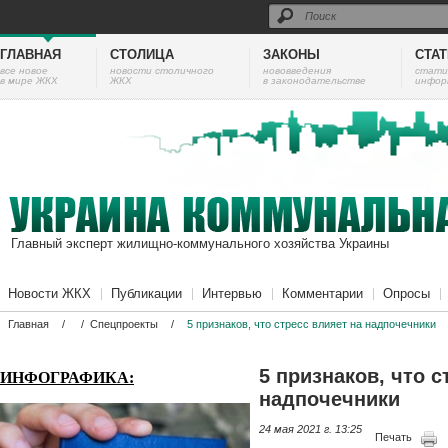
ГЛАВНАЯ
СТОЛИЦА
ЗАКОНЫ
СТА
все новое
новости столичного
нововведения
cтати
в мире ЖКХ
ЖКХ
в законодательстве
инфор
Главный эксперт жилищно-коммунального хозяйства Украины
Новости ЖКХ
Публикации
Интервью
Комментарии
Опросы
Главная
/
/
Спецпроекты
/
5 признаков, что стресс влияет на надпочечники
5 признаков, что с
ИНФОГРАФИКА:
надпочечники
24 мая 2021 г. 13:25
Печать