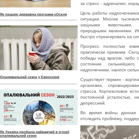
за стресс - адреналин, нора
Цель работы надпочечнико
Як працює державна програма єОселя
ситуации. Многие тысячел
хищными животными, 
природными явлениями. Им
быстро отреагировать на си
Прогресс полностью изм
практически прежним. Сего
победы над врагом, либо 
состоянии сильнейшег
надпочечники, нанося силь
Опалювальний сезон у Євросоюзі
Существует термин - корти
организма, спровоциров
стресса. Кортизоловое ис
постоянной усталостью, н
депрессией.
Во время войны данная 
отследить проблему, поддер
Як Україна пройшла найважчий в історії
опалювальний сезон