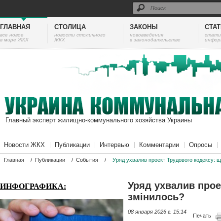
ГЛАВНАЯ
СТОЛИЦА
ЗАКОНЫ
СТА
все новое
новости столичного
нововведения
cтати
в мире ЖКХ
ЖКХ
в законодательстве
инфор
Главный эксперт жилищно-коммунального хозяйства Украины
Новости ЖКХ
Публикации
Интервью
Комментарии
Опросы
Главная
/
Публикации
/
События
/
Уряд ухвалив проект Трудового кодексу: щ
Уряд ухвалив прое
ИНФОГРАФИКА:
змінилось?
08 января 2026 г. 15:14
Печать