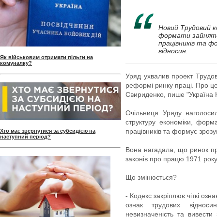
Новий Трудовий к
формати зайнято
працівників та ф
відносин.
Як військовим отримати пільги на
комуналку?
Уряд ухвалив проект Трудов
реформі ринку праці. Про ц
Свириденко, пише "Україна 
Очільниця Уряду наголоси
структуру економіки, форма
працівників та формує зрозу
Хто має звернутися за субсидією на
наступний період?
Вона нагадала, що ринок пр
законів про працю 1971 рок
Що змінюється?
- Кодекс закріплює чіткі озн
ознак трудових віднос
невизначеність та вивести 