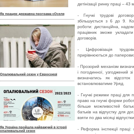
детінізації ринку праці – 43 
Як працює державна програма єОселя
- Гнучкі трудові договор
збільшується з 6 до 9. Ко
роботи: дистанційна, надом
працівник зможе укладати
договорів.
- Цифровізація трудов
прирівнюються до паперових
- Прозорий механізм визначе
і погодинної, узгоджений 
Опалювальний сезон у Євросоюзі
визначатись як відсоток 
встановлюватиме Уряд.
- Гнучкі режими праці для п
право на гнучкі форми робо
більше можливостей бать
батьків на відпустку для до
взяти по два місяці відпустки
Як Україна пройшла найважчий в історії
- Реформа інспекції праці:
опалювальний сезон