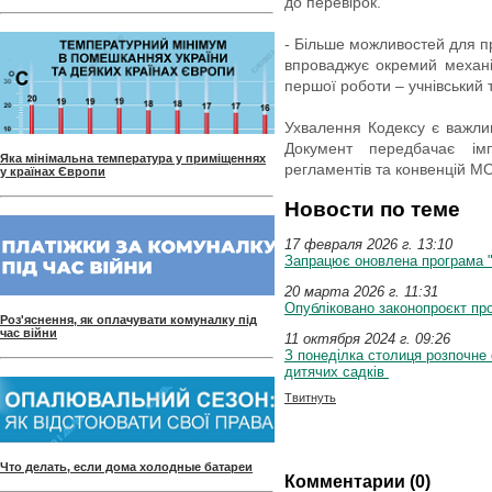
до перевірок.
- Більше можливостей для п
впроваджує окремий механі
першої роботи – учнівський 
Ухвалення Кодексу є важлив
Документ передбачає ім
Яка мінімальна температура у приміщеннях
регламентів та конвенцій М
у країнах Європи
Новости по теме
17 февраля 2026 г. 13:10
Запрацює оновлена програма 
20 марта 2026 г. 11:31
Опубліковано законопроєкт п
Роз'яснення, як оплачувати комуналку під
час війни
11 октября 2024 г. 09:26
З понеділка столиця розпочне
дитячих садків
Твитнуть
Что делать, если дома холодные батареи
Комментарии (0)