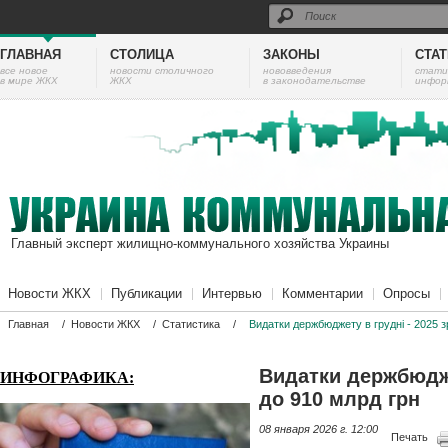
ГЛАВНАЯ
СТОЛИЦА
ЗАКОНЫ
СТА
все новое
новости столичного
нововведения
cтати
в мире ЖКХ
ЖКХ
в законодательстве
инфор
Главный эксперт жилищно-коммунального хозяйства Украины
Новости ЖКХ
Публикации
Интервью
Комментарии
Опросы
Главная
/
Новости ЖКХ
/
Статистика
/
Видатки держбюджету в грудні - 2025 з
Видатки держбюдже
ИНФОГРАФИКА:
до 910 млрд грн
08 января 2026 г. 12:00
Печать