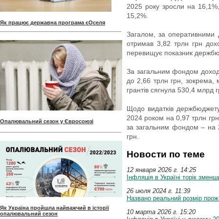
2025 року зросли на 16,1%
15,2%.
Як працює державна програма єОселя
Загалом, за оперативними 
отримав 3,82 трлн грн дох
перевищує показник держбю
За загальним фондом доходи
до 2,66 трлн грн, зокрема,
грантів сягнула 530,4 млрд г
Щодо видатків держбюджету,
2024 роком на 0,97 трлн грн
Опалювальний сезон у Євросоюзі
за загальним фондом – на 2
грн.
Новости по теме
12 января 2026 г. 14:25
Інфляція в Україні торік змен
26 июля 2024 г. 11:39
Названо реальний розмір прожи
Як Україна пройшла найважчий в історії
10 марта 2026 г. 15:20
опалювальний сезон