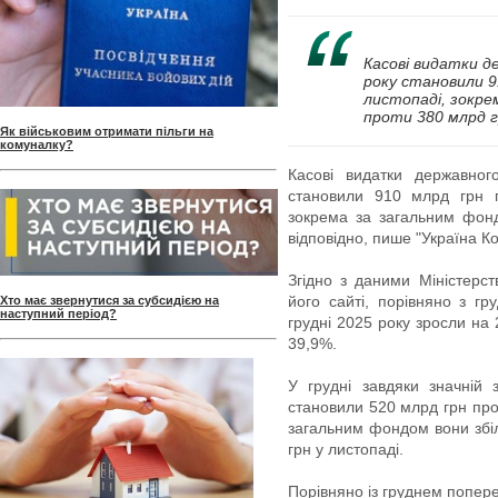
Касові видатки д
року становили 9
листопаді, зокре
проти 380 млрд г
Як військовим отримати пільги на
комуналку?
Касові видатки державног
становили 910 млрд грн п
зокрема за загальним фон
відповідно, пише "Україна К
Згідно з даними Міністерст
його сайті, порівняно з г
Хто має звернутися за субсидією на
наступний період?
грудні 2025 року зросли на
39,9%.
У грудні завдяки значній
становили 520 млрд грн про
загальним фондом вони збіл
грн у листопаді.
Порівняно із груднем попер