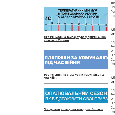
Те
Ре
Ре
(п
Ко
ст
Яка мінімальна температура у приміщеннях
у країнах Європи
Адр
Те
Фа
Э-
Са
Ре
Роз'яснення, як оплачувати комуналку під
К
час війни
ст
Ад
Те
Фа
Э-
Са
Что делать, если дома холодные батареи
Ре