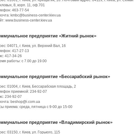
ес: 01001, г. Киев, ул. Крещатик, 10. Почтовый адрес: 04119, г. Киев, ул. Семьи
хловых, 8, корп. 11, оф.701
лефон: 463-77-54
почта: kmbc@business-center.kiev.ua
йт: www.business-center.kiev.ua
оммунальное предприятие «Житний рынок»
ес: 04071, г. Киев, ул. Верхний Вал, 16
лефон: 417-27-13
кс: 417-34-26
емя работы: с 7.00 до 19.00
оммунальное предприятие «Бессарабский рынок»
рес: 01004, г. Киев, Бессарабская площадь, 2
лефон приемной: 234-92-07
кс: 234-92-07
почта: bеshop@i.com.ua
сы приема: среда, пятница с 9-00 до 15-00
оммунальное предприятие «Владимирский рынок»
ес: 03150, г. Киев, ул. Горького, 115