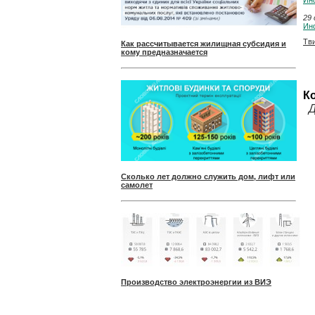
Ин
29 
Инф
Тв
Как рассчитывается жилищная субсидия и
кому предназначается
К
Д
Сколько лет должно служить дом, лифт или
самолет
Производство электроэнергии из ВИЭ