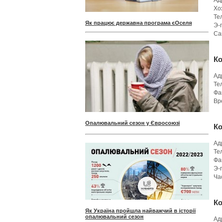
Адр
Хо
Те
Як працює державна програма єОселя
Э-
Са
К
Адр
Те
Фа
Вр
Опалювальний сезон у Євросоюзі
К
Ад
Те
Фа
Э-
Ча
К
Як Україна пройшла найважчий в історії
опалювальний сезон
Адр