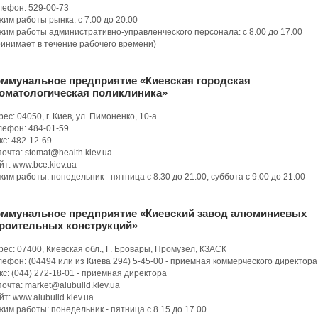
лефон: 529-00-73
жим работы рынка: с 7.00 до 20.00
жим работы административно-управленческого персонала: с 8.00 до 17.00
ринимает в течение рабочего времени)
ммунальное предприятие «Киевская городская
оматологическая поликлиника»
ес: 04050, г. Киев, ул. Пимоненко, 10-а
лефон: 484-01-59
кс: 482-12-69
почта: stomat@health.kiev.ua
йт: www.bce.kiev.ua
жим работы: понедельник - пятница с 8.30 до 21.00, суббота с 9.00 до 21.00
оммунальное предприятие «Киевский завод алюминиевых
роительных конструкций»
рес: 07400, Киевская обл., Г. Бровары, Промузел, КЗАСК
лефон: (04494 или из Киева 294) 5-45-00 - приемная коммерческого директора
кс: (044) 272-18-01 - приемная директора
почта: market@alubuild.kiev.ua
йт: www.alubuild.kiev.ua
жим работы: понедельник - пятница с 8.15 до 17.00