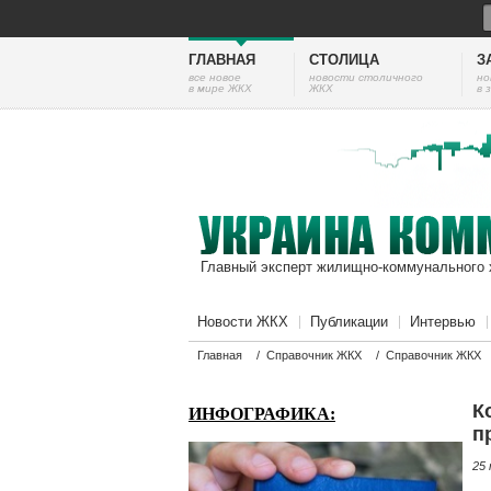
ГЛАВНАЯ
СТОЛИЦА
З
все новое
новости столичного
но
в мире ЖКХ
ЖКХ
в 
Главный эксперт жилищно-коммунального 
Новости ЖКХ
Публикации
Интервью
Главная
/
Справочник ЖКХ
/
Справочник ЖКХ
К
ИНФОГРАФИКА:
п
25 