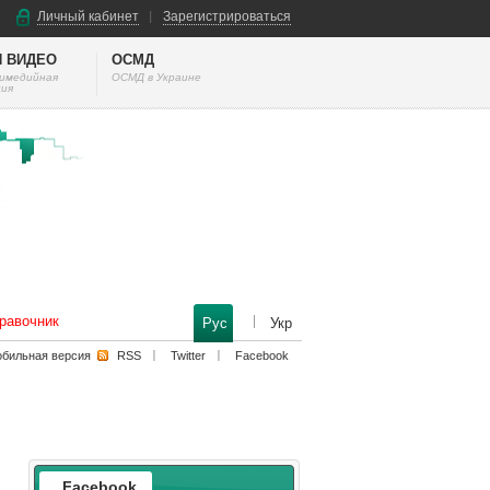
Личный кабинет
Зарегистрироваться
И ВИДЕО
ОСМД
тимедийная
ОСМД в Украине
ия
равочник
Рус
Укр
бильная версия
RSS
Twitter
Facebook
Facebook