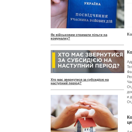
Ко
Як військовим отримати пільги на
комуналку?
К
Ад
Те
Фа
Реж
Хто має звернутися за субсидією на
Ча
наступний період?
От
до
и д
От
Ко
це