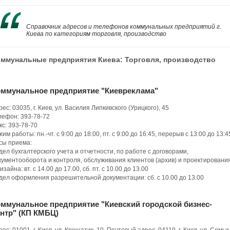
Справочник адресов и телефонов коммунальных предприятий г.
Киева по категориям торговля, производство
ммунальные предприятия Киева: Торговля, производство
оммунальное предприятие "Киевреклама"
рес: 03035, г. Киев, ул. Василия Липкивского (Урицкого), 45
лефон: 393-78-72
кс: 393-78-70
им работы: пн.-чт. с 9:00 до 18:00, пт. с 9:00 до 16:45, перерыв с 13:00 до 13:4
сы приема:
дел бухгалтерского учета и отчетности, по работе с договорами,
кументооборота и контроля, обслуживания клиентов (архив) и проектировани
изайна: вт. с 14.00 до 17.00, сб. пт. с 10.00 до 13.00
дел оформления разрешительной документации: сб. с 10.00 до 13.00
ммунальное предприятие "Киевский городской бизнес-
нтр" (КП КМБЦ)