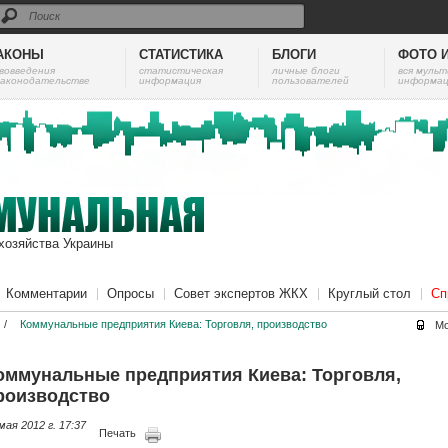
АКОНЫ
СТАТИСТИКА
БЛОГИ
ФОТО 
вовведения
cтатистическая
личные блоги
вся муль
законодательстве
информация
пользователей
информац
хозяйства Украины
Комментарии
Опросы
Совет экспертов ЖКХ
Круглый стол
Сп
/
Коммунальные предприятия Киева: Торговля, производство
Мо
оммунальные предприятия Киева: Торговля,
роизводство
мая 2012 г. 17:37
Печать