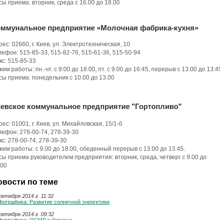
сы приема: вторник, среда с 16.00 до 18.00
оммунальное предприятие «Молочная фабрика-кухня»
рес: 02660, г. Киев, ул. Электротехническая, 10
лефон: 515-85-33, 515-82-76, 515-61-36, 515-50-94
кс: 515-85-33
им работы: пн.-чт. с 9:00 до 18:00, пт. с 9:00 до 16:45, перерыв с 13:00 до 13:4
сы приема: понедельник с 10.00 до 13.00
иевское коммунальное
предприятие "
Гортопливо"
рес: 01001
,
г. Киев
,
ул.
Михайловская
,
15/1-б
лефон:
278-00-74
,
278-39-30
кс:
278-00-74
,
278-39-30
жим работы
: с 9.00
до 18.00
,
обеденный перерыв с 13.00
до 13.45.
сы приема
руководителем предприятия:
вторник, среда
,
четверг с 9.00
до
.00
овости по теме
октября 2014 г. 11:32
фографика: Развитие солнечной энергетики
октября 2014 г. 09:32