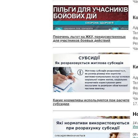
Ча
К
Ад
Те
Перечень льгот на ЖКУ, предусмотренных
Фа
для участников боевых действий
Реж
Ча
К
Ад
Те
Фа
Ре
Ча
Какие нормативы используются при расчете
17
субсидии
Н
14 
Ин
08 