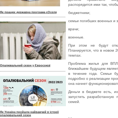
распорядится ими так, чтоб
Як працює державна програма єОселя
бюджетники;
семьи погибших военных и 
врачи;
военные.
При этом не будут отк
Планируется, что в новом 2
темпах.
Проблема жилья для ВПЛ 
Опалювальний сезон у Євросоюзі
ближайшем будущем являетс
в течение года. Семьи б
подробно о реализации прог
она начнет функционироват
Деньги в бюджете есть, и
запустить разработанную 
семей.
Як Україна пройшла найважчий в історії
опалювальний сезон