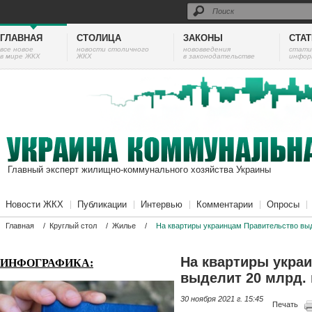
ГЛАВНАЯ
СТОЛИЦА
ЗАКОНЫ
СТА
все новое
новости столичного
нововведения
cтати
в мире ЖКХ
ЖКХ
в законодательстве
инфор
Главный эксперт жилищно-коммунального хозяйства Украины
Новости ЖКХ
Публикации
Интервью
Комментарии
Опросы
Главная
/
Круглый стол
/
Жилье
/
На квартиры украинцам Правительство выд
На квартиры укра
ИНФОГРАФИКА:
выделит 20 млрд. 
30 ноября 2021 г. 15:45
Печать