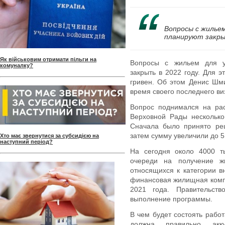
Вопросы с жилье
планируют закрыт
Як військовим отримати пільги на
Вопросы с жильем для у
комуналку?
закрыть в 2022 году. Для 
гривен. Об этом Денис Шм
время своего последнего виз
Вопрос поднимался на рас
Верховной Рады несколько
Сначала было принято реш
затем сумму увеличили до 5,
Хто має звернутися за субсидією на
наступний період?
На сегодня около 4000 т
очереди на получение ж
относящихся к категории 
финансовая жилищная компа
2021 года. Правительств
выполнение программы.
В чем будет состоять рабо
должна правильно акк