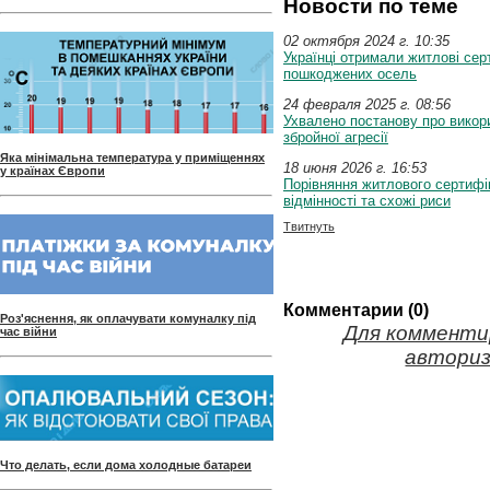
Новости по теме
02 октября 2024 г. 10:35
Українці отримали житлові сер
пошкоджених осель
24 февраля 2025 г. 08:56
Ухвалено постанову про викори
збройної агресії
Яка мінімальна температура у приміщеннях
18 июня 2026 г. 16:53
у країнах Європи
Порівняння житлового сертифік
відмінності та схожі риси
Твитнуть
Комментарии (0)
Роз'яснення, як оплачувати комуналку під
Для комменти
час війни
авториз
Что делать, если дома холодные батареи