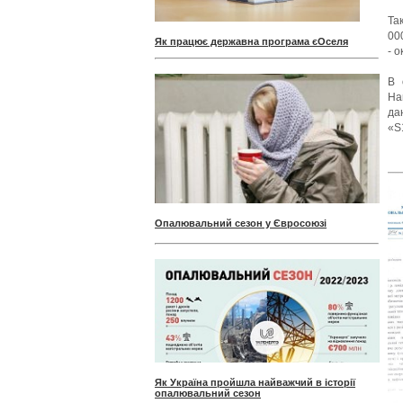
Та
00
Як працює державна програма єОселя
- 
В 
На
да
«S
Опалювальний сезон у Євросоюзі
Як Україна пройшла найважчий в історії
опалювальний сезон