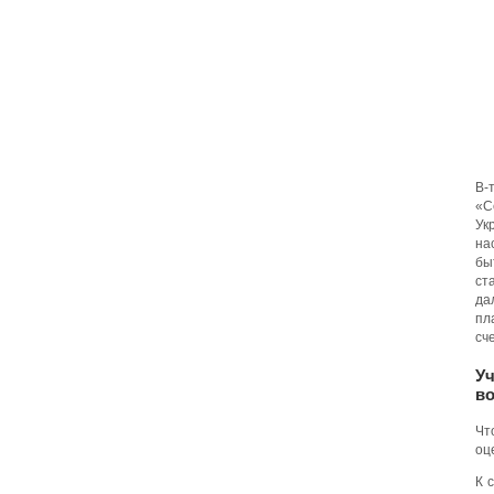
В-
«С
Ук
на
бы
ст
да
пл
сч
У
во
Чт
оц
К 