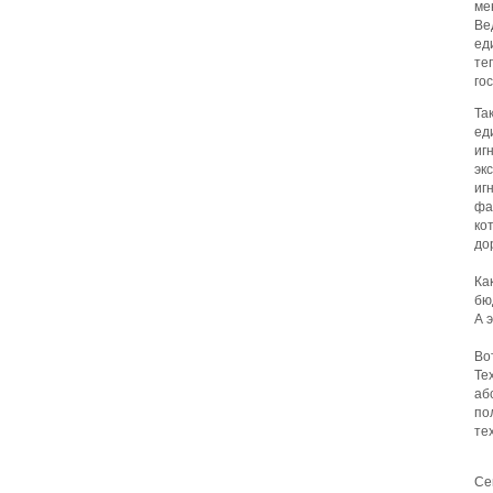
ме
В
ед
те
го
Та
ед
иг
эк
иг
фа
ко
до
Ка
бю
А 
Во
Те
аб
по
те
Се