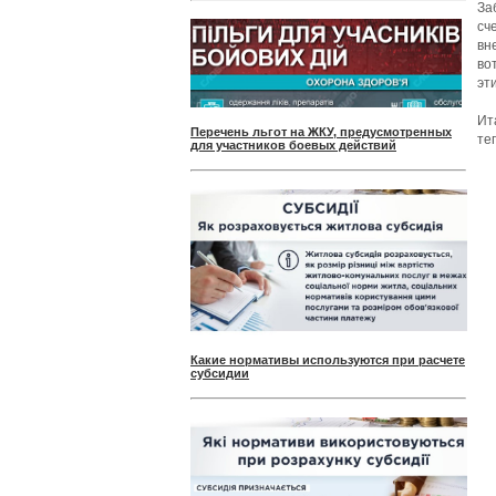
За
сч
вн
во
эт
Ит
Перечень льгот на ЖКУ, предусмотренных
те
для участников боевых действий
Какие нормативы используются при расчете
субсидии