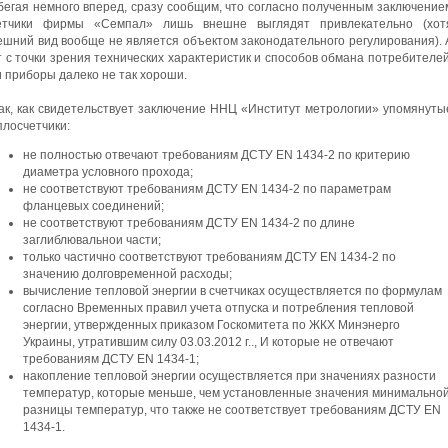
бегая немного вперед, сразу сообщим, что согласно полученным заключение
етчики фирмы «Семпал» лишь внешне выглядят привлекательно (хот
ешний вид вообще не является объектом законодательного регулирования). 
т с точки зрения технических характеристик и способов обмана потребителей
и приборы далеко не так хороши.
ак, как свидетельствует заключение ННЦ «Институт метрологии» упомянуты
плосчетчики:
не полностью отвечают требованиям ДСТУ EN 1434-2 по критерию
диаметра условного прохода;
не соответствуют требованиям ДСТУ EN 1434-2 по параметрам
фланцевых соединений;
не соответствуют требованиям ДСТУ EN 1434-2 по длине
заглиблювальнои части;
только частично соответствуют требованиям ДСТУ EN 1434-2 по
значению долговременной расходы;
вычисление тепловой энергии в счетчиках осуществляется по формулам
согласно Временных правил учета отпуска и потребления тепловой
энергии, утвержденных приказом Госкомитета по ЖКХ Минэнерго
Украины, утратившим силу 03.03.2012 г.., И которые не отвечают
требованиям ДСТУ EN 1434-1;
накопление тепловой энергии осуществляется при значениях разности
температур, которые меньше, чем установленные значения минимально
разницы температур, что также не соответствует требованиям ДСТУ EN
1434-1.