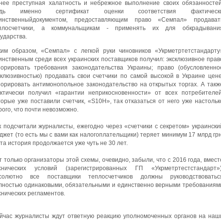
нее преступная халатность и небрежное выполнение своих обязанностей
едь именно сертификат оценки соответствия фактическ
инственныйдокументом, предоставляющим право «Семпал» продават
плосчетчики, а коммунальщикам - применять их для обкрадывани
сударства.
ким образом, «Семпал» с легкой руки чиновников «Укрметртетстандарту
инственным среди всех украинских поставщиков получил: эксклюзивное прав
норировать требования законодательства Украины; право (обусловленно
склюзивностью) продавать свои счетчики по самой высокой в ​​Украине цене
норировать антимонопольное законодательство на открытых торгах. А такж
ктически получил «гарантии неприкосновенности» от всех потребителей
торые уже поставили счетчик, «S10H», так отказаться от него уже настольк
рого, что почти невозможно.
к подсчитали журналисты, ежегодно через «счетчики с секретом» украински
джет (то есть мы с вами как налогоплательщики) теряет минимум 17 млрд грн
эта история продолжается уже чуть не 30 лет.
т только организаторы этой схемы, очевидно, забыли, что с 2016 года, вмест
хнических условий (зарегистрированных ГП «Укрметртестстандарт»)
солютно все поставщики теплосчетчиков должны руководствоватьс
лностью одинаковыми, обязательными и единственно верными требованиям
хнических регламентов.
йчас журналисты ждут ответную реакцию уполномоченных органов на наш