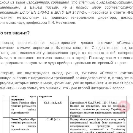
сходя из выше изложенного, сообщаем, что счетчики с характеристиками
иведенными в Вашем письме, не в полной мере соответствую
ебованиям ДСТУ EN 1434-1 и ДСТУ EN 1434-2»
, - говорится в ответе НН
нститут метрологии» за подписью генерального директора, доктор
хнических наук, профессора П.И. Неежмаков.
о это значит?
-первых, перечисленные характеристики делают счетчики «Семпал
ктически самыми дорогими в бытовом сегменте. Следовательно, те, кт
итает, что теплосчетчик устанавливают средства тепловых сетей, наверно
были, что стоимость счетчика включена в тариф. Поэтому, зачем тепловы
ти продолжают закупать эти чудо-приборы - довольно интересный вопрос.
-вторых, как подтверждает вывод ученых, счетчики «Семпал» считаю
пловую энергию с нарушением требований законодательства и, к тому же п
рмулам, которые никто в мире, кроме них, уже не применяет и не имеет прав
именять). В чью пользу эта ошибка? Это - уже второй интересный вопрос.