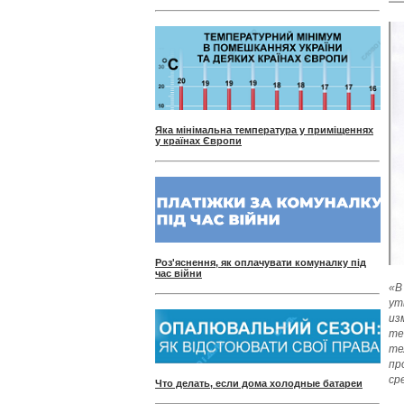
Яка мінімальна температура у приміщеннях
у країнах Європи
Роз'яснення, як оплачувати комуналку під
час війни
«В
ут
из
те
те
пр
ср
Что делать, если дома холодные батареи