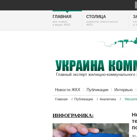
ГЛАВНАЯ
СТОЛИЦА
З
все новое
новости столичного
но
в мире ЖКХ
ЖКХ
в 
Главный эксперт жилищно-коммунального 
Новости ЖКХ
Публикации
Интервью
Главная
/
Публикации
/
Аналитика
/
Несоот
Н
ИНФОГРАФИКА:
т
п
20 