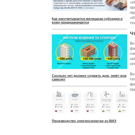
«И
пр
тр
«И
Как рассчитывается жилищная субсидия и
кому предназначается
те
Чт
Во
фа
сч
за
се
Во
Сколько лет должно служить дом, лифт или
те
самолет
фо
пр
Производство электроэнергии из ВИЭ