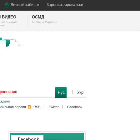
Личный кабинет
Зарегистрироваться
И ВИДЕО
ОСМД
тимедийная
ОСМД в Украине
ия
равочник
Рус
Укр
рждено
бильная версия
RSS
Twitter
Facebook
Facebook