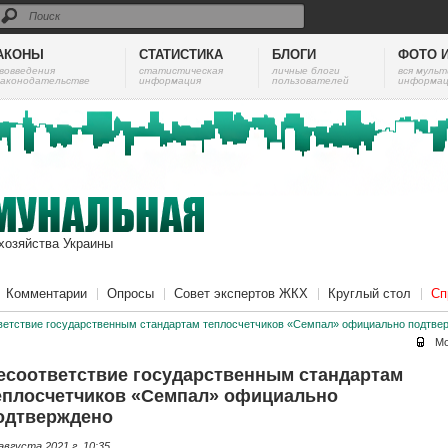
АКОНЫ
СТАТИСТИКА
БЛОГИ
ФОТО 
вовведения
cтатистическая
личные блоги
вся муль
законодательстве
информация
пользователей
информац
хозяйства Украины
Комментарии
Опросы
Совет экспертов ЖКХ
Круглый стол
Сп
ветствие государственным стандартам теплосчетчиков «Семпал» официально подтве
Мо
есоответствие государственным стандартам
еплосчетчиков «Семпал» официально
одтверждено
августа 2021 г. 10:35