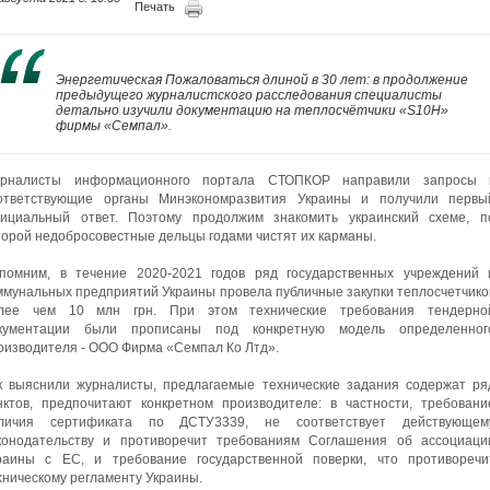
Печать
Энергетическая Пожаловаться длиной в 30 лет: в продолжение
предыдущего журналистского расследования специалисты
детально изучили документацию на теплосчётчики «S10H»
фирмы «Семпал».
рналисты информационного портала СТОПКОР направили запросы 
ответствующие органы Минэкономразвития Украины и получили первы
ициальный ответ. Поэтому продолжим знакомить украинский схеме, п
торой недобросовестные дельцы годами чистят их карманы.
помним, в течение 2020-2021 годов ряд государственных учреждений 
ммунальных предприятий Украины провела публичные закупки теплосчетчико
лее чем 10 млн грн. При этом технические требования тендерно
кументации были прописаны под конкретную модель определенног
оизводителя - ООО Фирма «Семпал Ко Лтд».
к выяснили журналисты, предлагаемые технические задания содержат ря
нктов, предпочитают конкретном производителе: в частности, требовани
личия сертификата по ДСТУ3339, не соответствует действующем
конодательству и противоречит требованиям Соглашения об ассоциаци
раины с ЕС, и требование государственной поверки, что противоречи
хническому регламенту Украины.