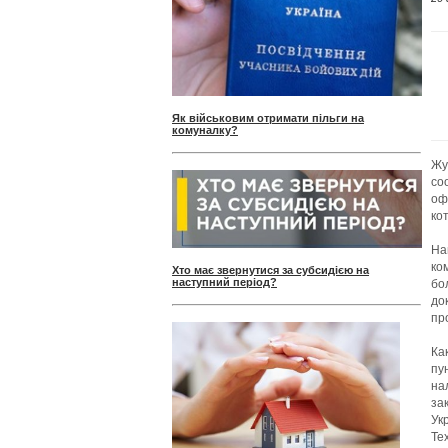
Як військовим отримати пільги на
комуналку?
Жу
со
оф
ко
На
ко
Хто має звернутися за субсидією на
наступний період?
бо
до
пр
Ка
пу
на
за
Ук
Те