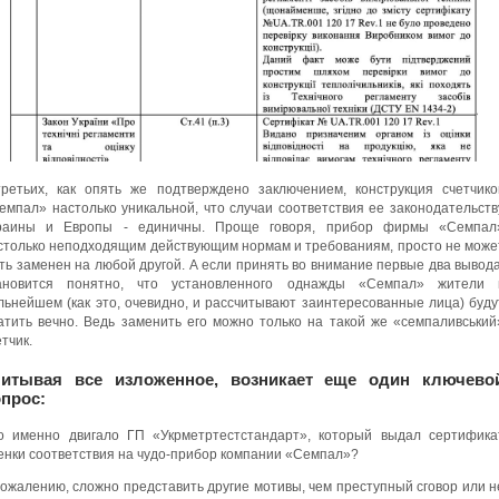
третьих, как опять же подтверждено заключением, конструкция счетчико
емпал» настолько уникальной, что случаи соответствия ее законодательств
раины и Европы - единичны. Проще говоря, прибор фирмы «Семпал
столько неподходящим действующим нормам и требованиям, просто не може
ть заменен на любой другой. А если принять во внимание первые два вывода
ановится понятно, что установленного однажды «Семпал» жители 
льнейшем (как это, очевидно, и рассчитывают заинтересованные лица) буду
атить вечно. Ведь заменить его можно только на такой же «семпаливський
етчик.
читывая все изложенное, возникает еще один ключево
прос:
о именно двигало ГП «Укрметртестстандарт», который выдал сертифика
енки соответствия на чудо-прибор компании «Семпал»?
сожалению, сложно представить другие мотивы, чем преступный сговор или н