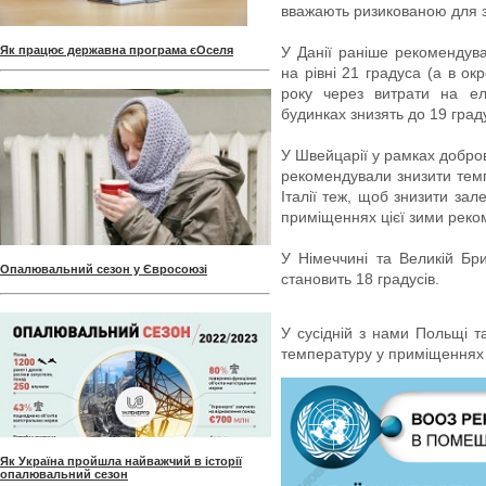
вважають ризикованою для з
Як працює державна програма єОселя
У Данії раніше рекомендув
на рівні 21 градуса (а в ок
року через витрати на ел
будинках знизять до 19 граду
У Швейцарії у рамках добро
рекомендували знизити темп
Італії теж, щоб знизити зале
приміщеннях цієї зими реком
У Німеччині та Великій Бр
Опалювальний сезон у Євросоюзі
становить 18 градусів.
У сусідній з нами Польщі т
температуру у приміщеннях д
Як Україна пройшла найважчий в історії
опалювальний сезон