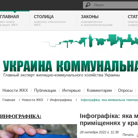
ГЛАВНАЯ
СТОЛИЦА
ЗАКОНЫ
СТА
все новое
новости столичного
нововведения
cтати
в мире ЖКХ
ЖКХ
в законодательстве
инфор
Главный эксперт жилищно-коммунального хозяйства Украины
Новости ЖКХ
Публикации
Интервью
Комментарии
Опросы
Главная
/
Новости ЖКХ
/
Инфографика
/
Інфографіка: яка мінімальна темпе
Інфографіка: яка 
ИНФОГРАФИКА:
приміщеннях у кра
28 октября 2022 г. 11:38
Печать