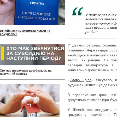
У деяких регіонах
включати опаленн
енергетичної ін
газ і вугілля в к
Як військовим отримати пільги на
раніше.
комуналку?
У деяких регіонах України
опалення. Через удари росії
необхідності економити газ і
тепло, як раніше. Як пов
середня температура в 
мінімально допустима – 16 г
Хто має звернутися за субсидією на
наступний період?
«
» з'ясувало, 
Слово і діло
будинках мешканців деяких 
З європейських країн, як
допустима температура буде 
У Швеції рекомендують п
градусів у приміщенні. 