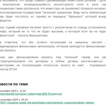
а напомнила, что среди главных сдерживающих инвесторов проблем – долг
 энергорынке, непредсказуемость регуляторного поля и price cap
рещинская также рассказала, что инвесторы не проявляют большого интерес
анонсированным государством "зеленым" аукционам. Ведь часть компенсаци
ова будет поступать из тарифа на передачу "Укрэнерго", который всегд
фицитен.
 нас годами огромная баталия просто с регулятором по поводу установлени
рифа, который не то что не будет высоким, а который хотя бы не буде
фицитным", - сказала Верещинская.
а отметила, что без особого энтузиазма на аукционы смотрят 
ждународные финансовые организации, которым приходится финансироват
кие проекты.
анки уже финансировали проекты под "зеленый" тариф, они уж
структуризировали эти договоры и сейчас должны рассчитываться 
весторами, не получающими полностью оплату по ним", - подчеркнул
ректор ЕУЭА.
овости по теме
октября 2024 г. 11:55
рантований покупець» заборгував ВЕВ 29 млрд грн
сентября 2024 г. 09:16
ЕКП ухвалила тариф для виробників електроенергії з альтернативних джерел