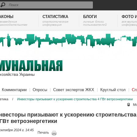
АКОНЫ
СТАТИСТИКА
БЛОГИ
ФОТО 
вовведения
cтатистическая
личные блоги
вся муль
законодательстве
информация
пользователей
информац
хозяйства Украины
Комментарии
Опросы
Совет экспертов ЖКХ
Круглый стол
Сп
етика
/
Инвесторы призывают к ускорению строительства 4 ГВт ветроэнергетики
Мо
нвесторы призывают к ускорению строительства
 ГВт ветроэнергетики
октября 2024 г. 14:45
Печать