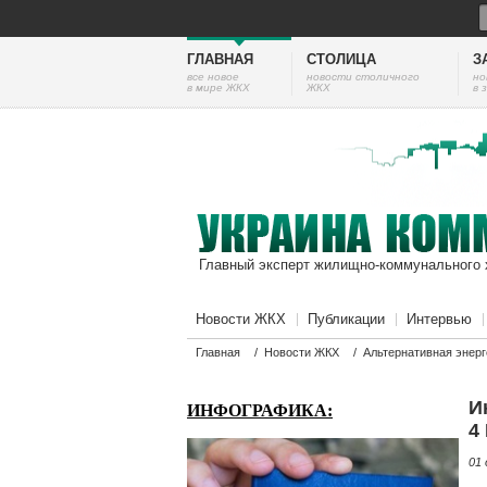
ГЛАВНАЯ
СТОЛИЦА
З
все новое
новости столичного
но
в мире ЖКХ
ЖКХ
в 
Главный эксперт жилищно-коммунального 
Новости ЖКХ
Публикации
Интервью
Главная
/
Новости ЖКХ
/
Альтернативная энерг
И
ИНФОГРАФИКА:
4
01 