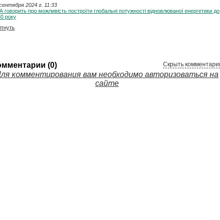
сентября 2024 г. 11:33
 говорить про можливість построїти глобальні потужності відновлюваної енергетики до
0 року
итнуть
омментарии (0)
Скрыть комментари
ля комментирования вам необходимо авторизоваться на
сайте