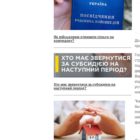
Як військовим отримати пільги на
До
комуналку?
пр
Го
ст
по
ди
Ве
из
Хто має звернутися за субсидією на
ус
наступний період?
но
"К
бы
по
не
фи