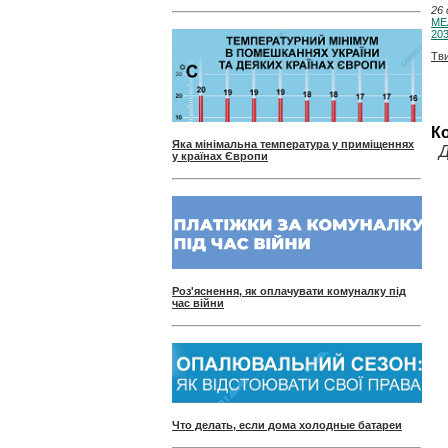
26 
МЕА
203
Тв
К
Яка мінімальна температура у приміщеннях
Д
у країнах Європи
Роз'яснення, як оплачувати комуналку під
час війни
Что делать, если дома холодные батареи