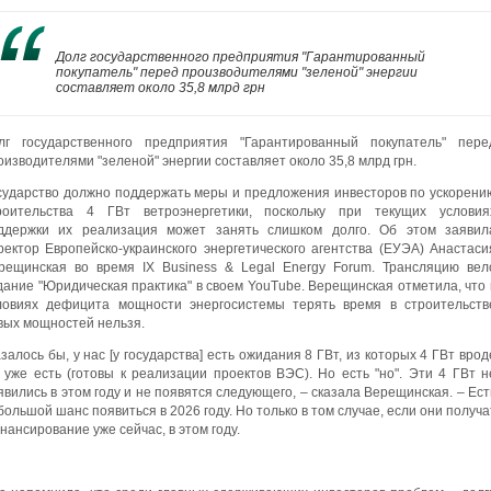
Долг государственного предприятия "Гарантированный
покупатель" перед производителями "зеленой" энергии
составляет около 35,8 млрд грн
лг государственного предприятия "Гарантированный покупатель" пере
оизводителями "зеленой" энергии составляет около 35,8 млрд грн.
сударство должно поддержать меры и предложения инвесторов по ускорени
роительства 4 ГВт ветроэнергетики, поскольку при текущих условия
ддержки их реализация может занять слишком долго. Об этом заявил
ректор Европейско-украинского энергетического агентства (ЕУЭА) Анастаси
рещинская во время IX Business & Legal Energy Forum. Трансляцию вел
дание "Юридическая практика" в своем YouTube. Верещинская отметила, что 
ловиях дефицита мощности энергосистемы терять время в строительств
вых мощностей нельзя.
азалось бы, у нас [у государства] есть ожидания 8 ГВт, из которых 4 ГВт врод
 уже есть (готовы к реализации проектов ВЭС). Но есть "но". Эти 4 ГВт н
явились в этом году и не появятся следующего, – сказала Верещинская. – Ест
большой шанс появиться в 2026 году. Но только в том случае, если они получа
нансирование уже сейчас, в этом году.