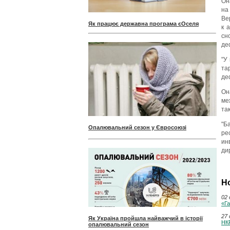
Он
на
Ве
Як працює державна програма єОселя
к 
сн
де
"У
та
де
Он
ме
та
"Б
Опалювальний сезон у Євросоюзі
ре
ин
ди
Н
02 
«Га
27 
Як Україна пройшла найважчий в історії
НКР
опалювальний сезон