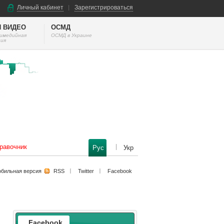
Личный кабинет
Зарегистрироваться
И ВИДЕО
ОСМД
тимедийная
ОСМД в Украине
ия
равочник
Рус
Укр
бильная версия
RSS
Twitter
Facebook
Facebook