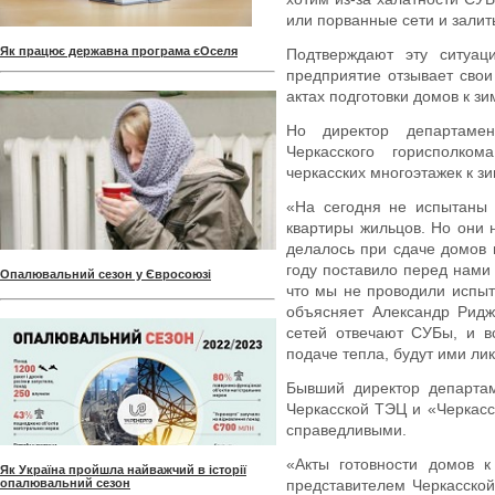
или порванные сети и зали
Як працює державна програма єОселя
Подтверждают эту ситуац
предприятие отзывает свои
актах подготовки домов к зи
Но директор департамен
Черкасского горисполко
черкасских многоэтажек к зи
«На сегодня не испытаны 
квартиры жильцов. Но они 
делалось при сдаче домов 
году поставило перед нами
Опалювальний сезон у Євросоюзі
что мы не проводили испыт
объясняет Александр Ридж
сетей отвечают СУБы, и в
подаче тепла, будут ими ли
Бывший директор департа
Черкасской ТЭЦ и «Черкас
справедливыми.
«Акты готовности домов 
Як Україна пройшла найважчий в історії
опалювальний сезон
представителем Черкасско