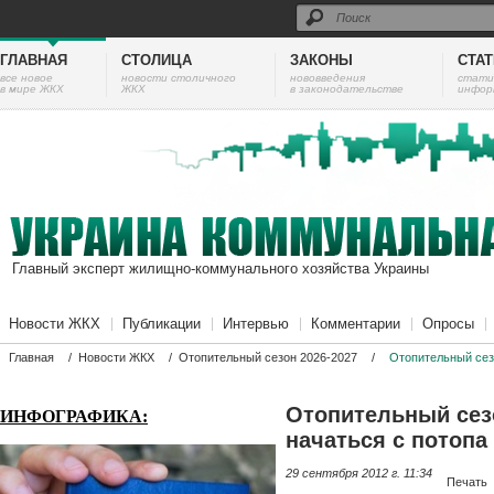
ГЛАВНАЯ
СТОЛИЦА
ЗАКОНЫ
СТА
все новое
новости столичного
нововведения
cтати
в мире ЖКХ
ЖКХ
в законодательстве
инфор
Главный эксперт жилищно-коммунального хозяйства Украины
Новости ЖКХ
Публикации
Интервью
Комментарии
Опросы
Главная
/
Новости ЖКХ
/
Отопительный сезон 2026-2027
/
Отопительный сез
Отопительный сез
ИНФОГРАФИКА:
начаться с потопа
29 сентября 2012 г. 11:34
Печать