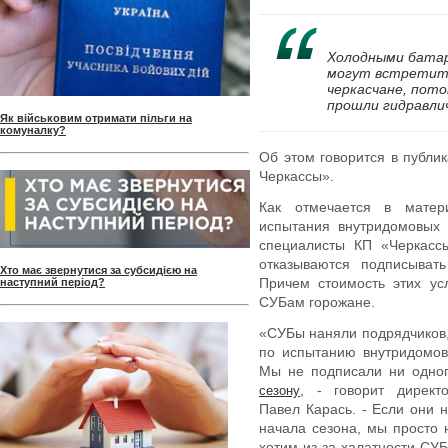
Холодными бата
могут встретит
черкасчане, пот
прошли гидравлич
Як військовим отримати пільги на
комуналку?
Об этом говорится в публи
Черкассы».
Как отмечается в матер
испытания внутридомовых 
специалисты КП «Черкасс
отказываются подписывать
Хто має звернутися за субсидією на
Причем стоимость этих усл
наступний період?
СУБам горожане.
«СУБы наняли подрядчиков
по испытанию внутридомов
Мы не подписали ни одног
, - говорит директ
сезону
Павел Карась. - Если они 
начала сезона, мы просто
хотим из-за халатности СУБ