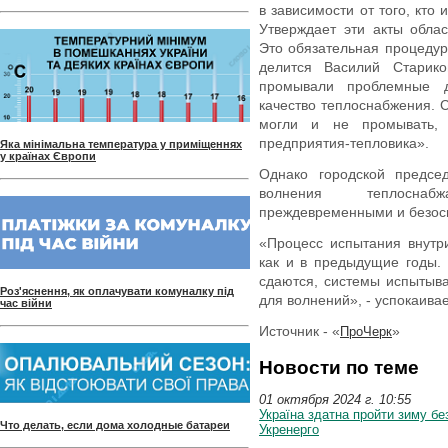
в зависимости от того, кто
Утверждает эти акты обла
Это обязательная процедур
делится Василий Старик
промывали проблемные д
качество теплоснабжения. С
могли и не промывать, 
предприятия-тепловика».
Яка мінімальна температура у приміщеннях
у країнах Європи
Однако городской предсе
волнения теплоснаб
преждевременными и безос
«Процесс испытания внутр
как и в предыдущие годы. 
сдаются, системы испытыва
Роз'яснення, як оплачувати комуналку під
для волнений», - успокаивае
час війни
Источник - «
»
ПроЧерк
Новости по теме
01 октября 2024 г. 10:55
Україна здатна пройти зиму бе
Что делать, если дома холодные батареи
Укренерго