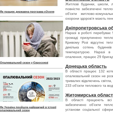
Житлові будинки, школи, лі
повністю забезпечені тепло
Як працює державна програма єОселя
обʼєкти житлово-комуналь
охорони здоровʼя мають ген
Дніпропетровська о
Наразі в роботі перебуває 
громаді призупинено тепл
Кривому Розі відсутнє теп
декілька сотень будинкі
температурою. Наразі в 
опалення, працює 29 брига
Опалювальний сезон у Євросоюзі
Донецька область
В області працює 132 коте
опалювальний сезон не розп
тривалих відключень світла
233 об’єкти теплового та во
Житомирська облас
В області працюють всі
забезпечено обʼєкти тепл
Як Україна пройшла найважчий в історії
установи соціальної сфери
опалювальний сезон