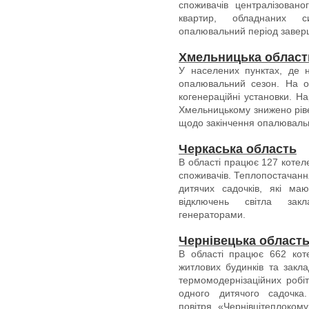
споживачів централізован
квартир, обладнаних си
опалювальний період заверш
Хмельницька област
У населених пунктах, де 
опалювальний сезон. На о
когенераційні установки. Н
Хмельницькому знижено рів
щодо закінчення опалювальн
Черкаська область
В області працює 127 котел
споживачів. Теплопостачання
дитячих садочків, які ма
відключень світла зак
генераторами.
Чернівецька област
В області працює 662 коте
житлових будинків та закл
термомодернізаційних робі
одного дитячого садочка
повітря, «Чернівцітеплоком