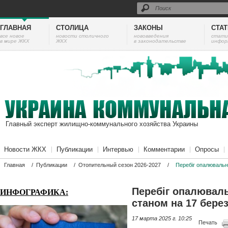
ГЛАВНАЯ
СТОЛИЦА
ЗАКОНЫ
СТА
все новое
новости столичного
нововведения
cтати
в мире ЖКХ
ЖКХ
в законодательстве
инфор
Главный эксперт жилищно-коммунального хозяйства Украины
Новости ЖКХ
Публикации
Интервью
Комментарии
Опросы
Главная
/
Публикации
/
Отопительный сезон 2026-2027
/
Перебіг опалювальн
Перебіг опалюваль
ИНФОГРАФИКА:
станом на 17 бере
17 марта 2025 г. 10:25
Печать