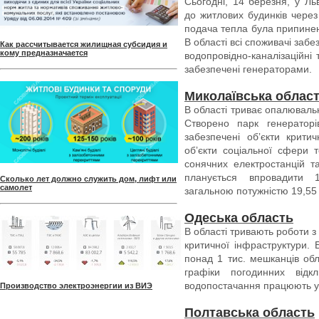
Сьогодні, 14 березня, у Ль
до житлових будинків через
подача тепла була припинен
В області всі споживачі заб
Как рассчитывается жилищная субсидия и
кому предназначается
водопровідно-каналізаційні
забезпечені генераторами.
Миколаївська облас
В області триває опалюваль
Створено парк генератор
забезпечені обʼєкти критич
обʼєкти соціальної сфери 
сонячних електростанцій т
планується впровадити 
Сколько лет должно служить дом, лифт или
самолет
загальною потужністю 19,55
Одеська область
В області тривають роботи з 
критичної інфраструктури.
понад 1 тис. мешканців обл
графіки погодинних відк
водопостачання працюють у
Производство электроэнергии из ВИЭ
Полтавська область