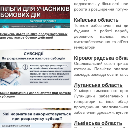
надаватись у більшості нас
робота з розширення потуж
Київська область
Теплом забезпечені всі ди
будинки. У роботі переб
Перечень льгот на ЖКУ, предусмотренных
деревного палива, пе
для участников боевых действий
життєзабезпечення та об’єк
генератори.
Кіровоградська обла
Опалювальний сезон триває 
котелень. Повністю опалюют
заклади, заклади освіти та 
Луганська область
У місцях тимчасового про
Какие нормативы используются при расчете
Луганщини забезпечено 
субсидии
генератори та інше облад
проходження опалювальног
забезпечені дровами, вугілл
Львівська область