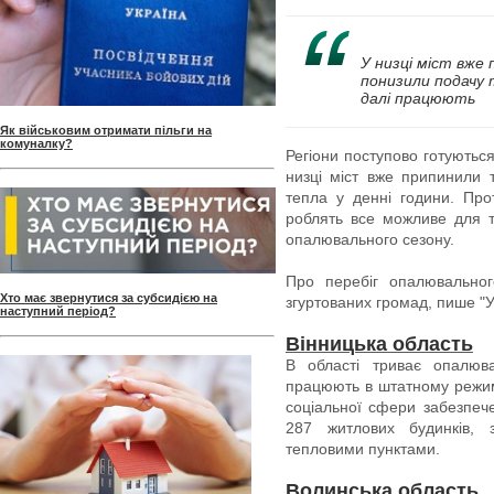
У низці міст вже
понизили подачу т
далі працюють
Як військовим отримати пільги на
комуналку?
Регіони поступово готуютьс
низці міст вже припинили
тепла у денні години. Про
роблять все можливе для т
опалювального сезону.
Про перебіг опалювальног
Хто має звернутися за субсидією на
згуртованих громад, пише "
наступний період?
Вінницька область
В області триває опалюва
працюють в штатному режимі
соціальної сфери забезпече
287 житлових будинків, 
тепловими пунктами.
Волинська область