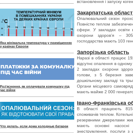
встановлення і запуску коге
Закарпатська облас
Опалювальний сезон прохо
Повністю теплом забезпечені
сфери. У закладах освіти 
охорони здоров’я – 305. 
господарства мають 103 ге
Яка мінімальна температура у приміщеннях
у країнах Європи
Запорізька область
Наразі в області працює 19
відсутнє опалення в одному 
2 закладах охорони здоров
голови, з 5 березня за
дошкільному закладі та трь
Органи місцевого самовряду
Роз'яснення, як оплачувати комуналку під
час війни
мають майже 2 000 генерато
Івано-Франківська о
В області працюють 815 
споживачів теплом. Котельн
резервними джерелами жив
мають основні насосні 
Что делать, если дома холодные батареи
знеструмлення, послуги з 