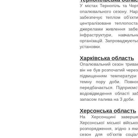
У містах Тернопіль та Чор
опалювального сезону. Нара
забезпечує теплом обʼєкт
централізоване теплопост
джерелами живлення забез
інфраструктури, навчал
організацій. Запроваджуютьс
установки.
Харківська область
Опалювальний сезон триває
він не був розпочатий через 
підвищенням температури 
темну пору доби. Повно
передбачається. Підприємс
водовідведення області з
запасом палива на 3 доби.
Херсонська область
На Херсонщині заверше
Херсонської міської військ
розпорядження, згідно з я
сезон для об’єктів соціа