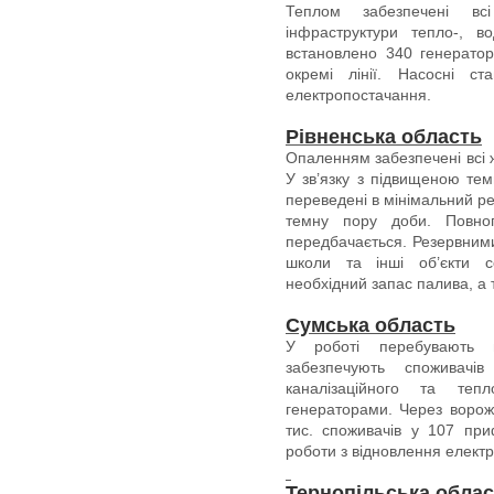
Теплом забезпечені всі
інфраструктури тепло-, в
встановлено 340 генератор
окремі лінії. Насосні с
електропостачання.
Рівненська область
Опаленням забезпечені всі ж
У зв’язку з підвищеною тем
переведені в мінімальний р
темну пору доби. Повно
передбачається. Резервним
школи та інші об’єкти с
необхідний запас палива, а 
Сумська область
У роботі перебувають в
забезпечують споживачів
каналізаційного та теп
генераторами. Через ворож
тис. споживачів у 107 пр
роботи з відновлення елект
Тернопільська обла