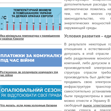
дополнительные расходы т
автоматически ложились н
тем, что во многих стр
законодательство, что 
энергетических мощносте
окружающей среды.
Условия развития – е
Яка мінімальна температура у приміщеннях
у країнах Європи
В результате некоторые г
отношение к естественной
допускать в этой отрасли
либо разделением монопол
компаний, либо допуском в
производителей электро
структура отрасли тре
Роз'яснення, як оплачувати комуналку під
час війни
производитель был действ
продавать свою электро
инфраструктуре транспор
самостоятельно устанавли
были предусмотрены в зако
можно отнести и Украину В 
свободный
рынок электроэне
Что делать, если дома холодные батареи
основе спроса и предло