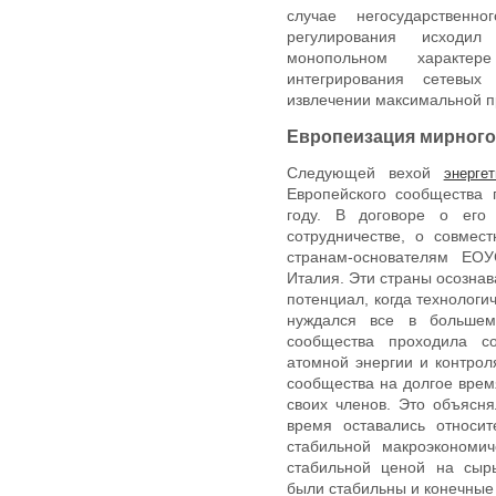
случае негосударственн
регулирования исходи
монопольном характер
интегрирования сетевы
извлечении максимальной 
Европеизация мирного
Следующей вехой
энерге
Европейского сообщества
году. В договоре о его
сотрудничестве, о совмес
странам-основателям ЕО
Италия. Эти страны осознав
потенциал, когда технолог
нуждался все в большем
сообщества проходила с
атомной энергии и контро
сообщества на долгое вре
своих членов. Это объясня
время оставались относи
стабильной макроэкономи
стабильной ценой на сыр
были стабильны и конечные