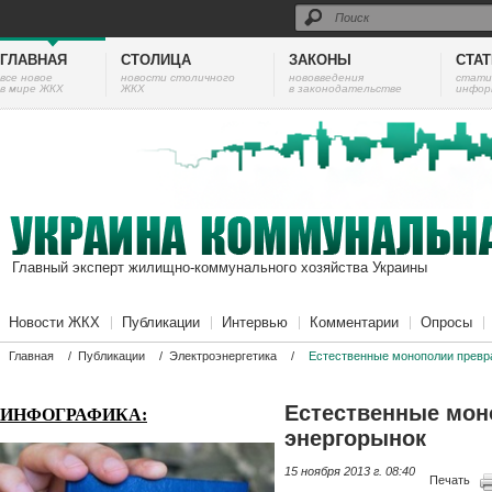
ГЛАВНАЯ
СТОЛИЦА
ЗАКОНЫ
СТА
все новое
новости столичного
нововведения
cтати
в мире ЖКХ
ЖКХ
в законодательстве
инфор
Главный эксперт жилищно-коммунального хозяйства Украины
Новости ЖКХ
Публикации
Интервью
Комментарии
Опросы
Главная
/
Публикации
/
Электроэнергетика
/
Естественные монополии превр
Естественные мон
ИНФОГРАФИКА:
энергорынок
15 ноября 2013 г. 08:40
Печать