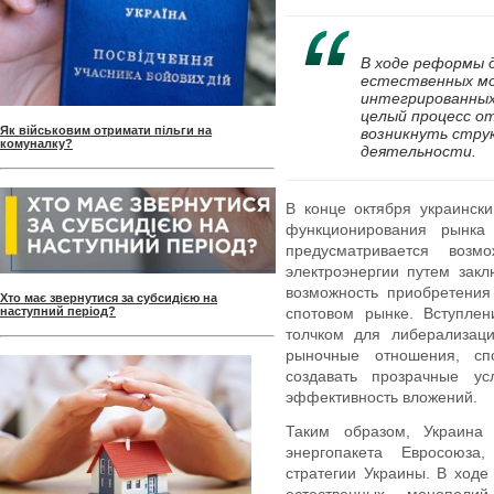
В ходе реформы 
естественных мо
интегрированных
целый процесс о
Як військовим отримати пільги на
возникнуть стру
комуналку?
деятельности.
В конце октября украинск
функционирования рынка 
предусматривается возм
электроэнергии путем закл
возможность приобретени
Хто має звернутися за субсидією на
наступний період?
спотовом рынке.
Вступле
толчком для либерализаци
рыночные отношения, спо
создавать прозрачные у
эффективность вложений
.
Таким образом, Украина
энергопакета Евросоюза
стратегии Украины. В ход