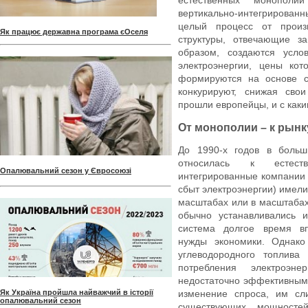
естественных монопол
вертикально-интегрирова
целый процесс от произ
Як працює державна програма єОселя
структуры, отвечающие з
образом, создаются усло
электроэнергии, цены кот
формируются на основе с
конкурируют, снижая свои
прошли европейцы, и с каки
От монополии – к рынк
До 1990-х годов в больш
относилась к естеств
Опалювальний сезон у Євросоюзі
интегрированные компании
сбыт электроэнергии) имел
масштабах или в масштабах
обычно устанавливались и
система долгое время вп
нужды экономики. Однако
углеводородного топлива
потребления электроэн
недостаточно эффективными
Як Україна пройшла найважчий в історії
изменение спроса, им сл
опалювальний сезон
существующих мощност