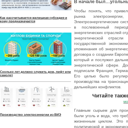
В начале был…угольны
Чтобы понять, что привел
рынка электроэнергии
Как рассчитывается жилищная субсидия и
кому предназначается
Электроэнергетические сис
в послевоенный период
энергетических отраслей от
энергетической отрасл
государственной экономик
упоминания об энергетичес
договора о создании Европе
который и послужил дальн
энергетической сфере. До
подписали Франция, Герма
Сколько лет должно служить дом, лифт или
самолет
Его целью было регулиро
производства на транснац
дальнейших конфликтов.
Читайте такж
мо
Главным сырьем для произ
Производство электроэнергии из ВИЭ
были уголь и вода, что тр
жизненным циклом. Это п
политической и экономичес