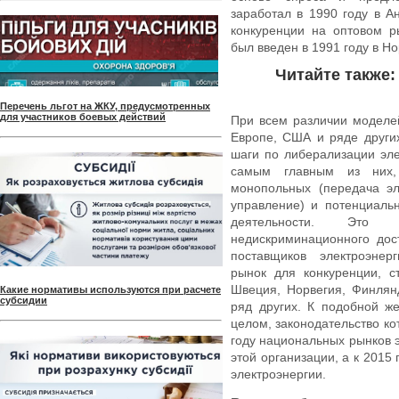
заработал в 1990 году в А
конкуренции на оптовом р
был введен в 1991 году в Но
Читайте также:
Перечень льгот на ЖКУ, предусмотренных
для участников боевых действий
При всем различии моделе
Европе, США и ряде други
шаги по либерализации эле
самым главным из них, 
монопольных (передача эл
управление) и потенциальн
деятельности. Это 
недискриминационного дос
поставщиков электроэнер
рынок для конкуренции, с
Швеция, Норвегия, Финлян
Какие нормативы используются при расчете
субсидии
ряд других. К подобной ж
целом, законодательство ко
году национальных рынков 
этой организации, а к 2015
электроэнергии.