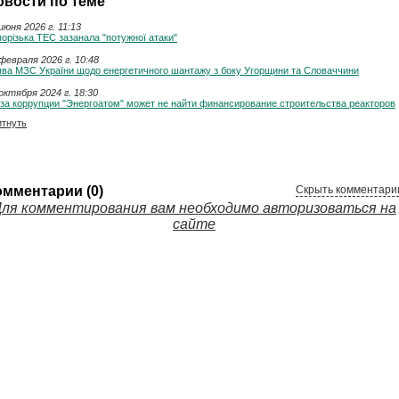
овости по теме
июня 2026 г. 11:13
орізька ТЕС зазанала "потужної атаки"
февраля 2026 г. 10:48
ява МЗС України щодо енергетичного шантажу з боку Угорщини та Словаччини
октября 2024 г. 18:30
за коррупции "Энергоатом" может не найти финансирование строительства реакторов
итнуть
омментарии (0)
Скрыть комментари
ля комментирования вам необходимо авторизоваться на
сайте