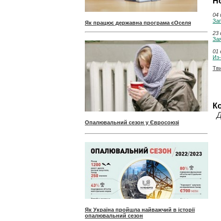
Н
04 
Зап
Як працює державна програма єОселя
23 
За
01 
Из-
Тв
К
Д
Опалювальний сезон у Євросоюзі
Як Україна пройшла найважчий в історії
опалювальний сезон