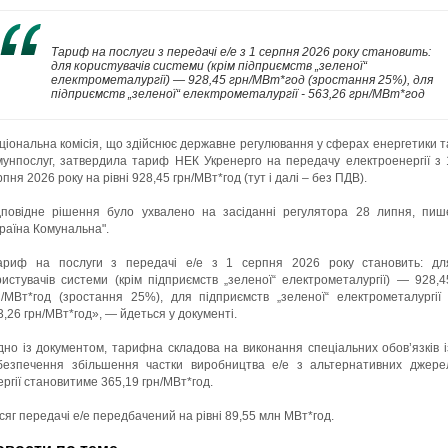
Тариф на послуги з передачі е/е з 1 серпня 2026 року становить:
для користувачів системи (крім підприємств „зеленої“
електрометалургії) — 928,45 грн/МВт*год (зростання 25%), для
підприємств „зеленої“ електрометалургії - 563,26 грн/МВт*год
ціональна комісія, що здійснює державне регулювання у сферах енергетики т
мунпослуг, затвердила тариф НЕК Укренерго на передачу електроенергії з 
пня 2026 року на рівні 928,45 грн/МВт*год (тут і далі – без ПДВ).
дповідне рішення було ухвалено на засіданні регулятора 28 липня, пиш
країна Комунальна".
ариф на послуги з передачі е/е з 1 серпня 2026 року становить: дл
ристувачів системи (крім підприємств „зеленої“ електрометалургії) — 928,4
н/МВт*год (зростання 25%), для підприємств „зеленої“ електрометалургії 
3,26 грн/МВт*год», — йдеться у документі.
ідно із документом, тарифна складова на виконання спеціальних обов’язків і
безпечення збільшення частки виробництва е/е з альтернативних джере
ергії становитиме 365,19 грн/МВт*год.
сяг передачі е/е передбачений на рівні 89,55 млн МВт*год.