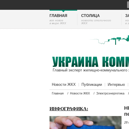
ГЛАВНАЯ
СТОЛИЦА
З
все новое
новости столичного
но
в мире ЖКХ
ЖКХ
в 
Главный эксперт жилищно-коммунального 
Новости ЖКХ
Публикации
Интервью
Главная
/
Новости ЖКХ
/
Электроэнергетика
Н
ИНФОГРАФИКА:
п
28 