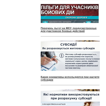
Перечень льгот на ЖКУ, предусмотренных
для участников боевых действий
Какие нормативы используются при расчете
субсидии