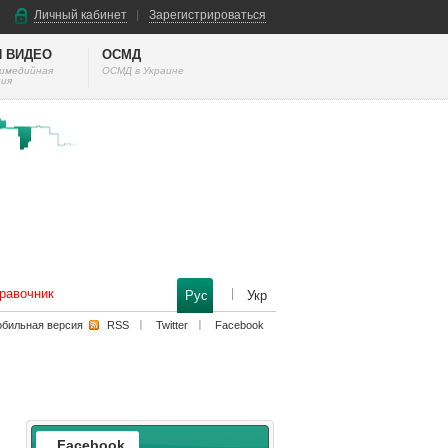
Личный кабинет
Зарегистрироваться
И ВИДЕО
ОСМД
тимедийная
ОСМД в Украине
ия
равочник
Рус
Укр
бильная версия
RSS
Twitter
Facebook
Facebook