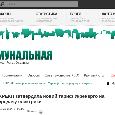
АКОНЫ
СТАТИСТИКА
БЛОГИ
ФОТО 
вовведения
cтатистическая
личные блоги
вся муль
законодательстве
информация
пользователей
информац
хозяйства Украины
Комментарии
Опросы
Совет экспертов ЖКХ
Круглый стол
Сп
/
НКРЕКП затвердила новий тариф Укренерго на передачу електрики
Мо
КРЕКП затвердила новий тариф Укренерго на
ередачу електрики
июля 2026 г. 15:45
Печать