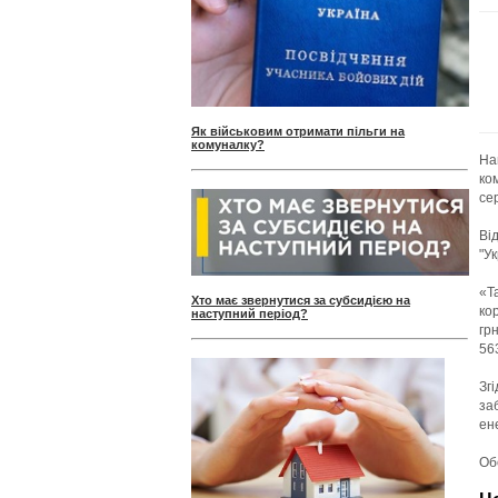
Як військовим отримати пільги на
комуналку?
На
ко
сер
Ві
"У
«Т
Хто має звернутися за субсидією на
ко
наступний період?
гр
56
Зг
за
ен
Об