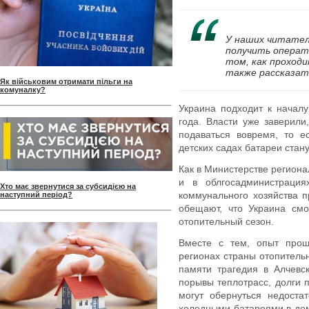
У наших читател
получить операт
том, как проход
также рассказать
Як військовим отримати пільги на
комуналку?
Украина подходит к началу
года. Власти уже заверили
подаваться вовремя, то е
детских садах батареи стану
Как в Министерстве региона
и в облгосадминистрация
Хто має звернутися за субсидією на
коммунального хозяйства п
наступний період?
обещают, что Украина смо
отопительный сезон.
Вместе с тем, опыт прош
регионах страны отопитель
памяти трагедия в Алчевс
порывы теплотрасс, долги 
могут обернуться недоста
холодными батареями в дома