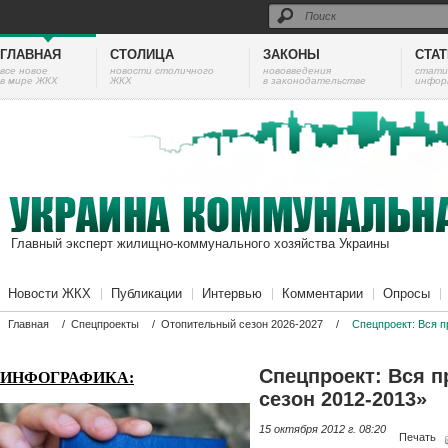
ГЛАВНАЯ
СТОЛИЦА
ЗАКОНЫ
СТА
все новое
новости столичного
нововведения
cтати
в мире ЖКХ
ЖКХ
в законодательстве
инфор
Главный эксперт жилищно-коммунального хозяйства Украины
Новости ЖКХ
Публикации
Интервью
Комментарии
Опросы
Главная
/
Спецпроекты
/
Отопительный сезон 2026-2027
/
Спецпроект: Вся п
Спецпроект: Вся 
ИНФОГРАФИКА:
сезон 2012-2013»
15 октября 2012 г. 08:20
Печать