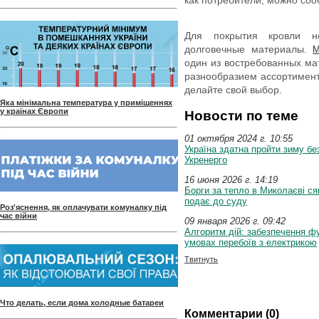
как потребители, можно соо
Для покрытия кровли н
долговечные материалы.
М
один из востребованных ма
разнообразием ассортимента
делайте свой выбор.
Яка мінімальна температура у приміщеннях
у країнах Європи
Новости по теме
01 октября 2024 г. 10:55
Україна здатна пройти зиму бе
Укренерго
16 июня 2026 г. 14:19
Борги за тепло в Миколаєві ся
подає до суду
Роз'яснення, як оплачувати комуналку під
час війни
09 января 2026 г. 09:42
Алгоритм дій: забезпечення ф
умовах перебоїв з електрикою
Твитнуть
Что делать, если дома холодные батареи
Комментарии (0)