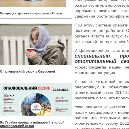
разгар отопительного сезо
парламент, окончание кот
Як працює державна програма єОселя
удержания роста тарифов н
При этом, система операти
фактически не работает. 
органов власти зачастую вы
отключений тепла и горячей
Информационное агентст
специальный п
отопительный сез
корреспонденты нашей ре
Опалювальний сезон у Євросоюзі
мониторинг ситуации.
У наших читателей появи
оперативную и объектив
отопительный сезон 2012-20
рассказать о том, что проис
Увас, уважаемые читатели,
нашем спецпроекте и повлия
районе или отдельном дом
Як Україна пройшла найважчий в історії
отопительному сезону 201
опалювальний сезон