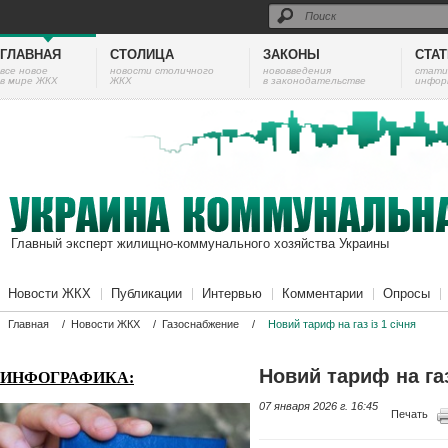
ГЛАВНАЯ
СТОЛИЦА
ЗАКОНЫ
СТА
все новое
новости столичного
нововведения
cтати
в мире ЖКХ
ЖКХ
в законодательстве
инфор
Главный эксперт жилищно-коммунального хозяйства Украины
Новости ЖКХ
Публикации
Интервью
Комментарии
Опросы
Главная
/
Новости ЖКХ
/
Газоснабжение
/
Новий тариф на газ із 1 січня
Новий тариф на газ
ИНФОГРАФИКА:
07 января 2026 г. 16:45
Печать