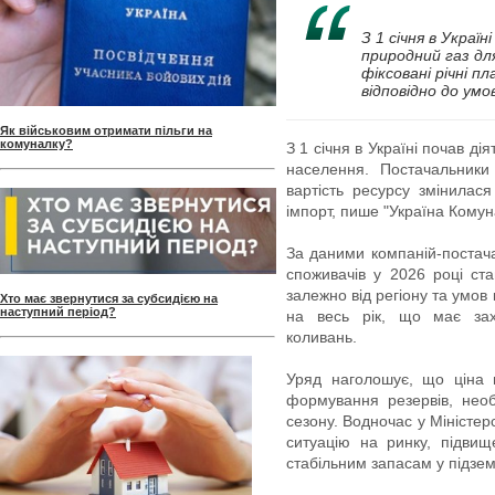
З 1 січня в Украї
природний газ дл
фіксовані річні п
відповідно до ум
Як військовим отримати пільги на
комуналку?
З 1 січня в Україні почав д
населення. Постачальники
вартість ресурсу змінилас
імпорт, пише "Україна Комун
За даними компаній-постача
споживачів у 2026 році ста
залежно від регіону та умо
Хто має звернутися за субсидією на
наступний період?
на весь рік, що має зах
коливань.
Уряд наголошує, що ціна 
формування резервів, нео
сезону. Водночас у Міністер
ситуацію на ринку, підви
стабільним запасам у підзе