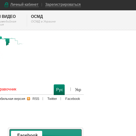
Личный кабинет
Зарегистрироваться
И ВИДЕО
ОСМД
тимедийная
ОСМД в Украине
ия
равочник
Рус
Укр
бильная версия
RSS
Twitter
Facebook
Facebook