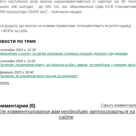
обто наступного року внесок нараховуватиметься із зарплат на 40 тися
льших, ніж сьогодні, - до 160 тис. грн. Максимальна сума ЄСВ становитим
200 грн(сьогодні 26400 грн)", - пояснила нардеп.
на додала, що внесок за новими правилами сплачуватимуть як роботодавці,
к і ФОПи за себе.
овости по теме
сентября 2024 г. 12:18
звільненим з полону та сім’ям полонених отримати грошову допомогу від держави
сентября 2024 г. 11:02
'яснення: посвідчення факту, що фізична особа є живою, чи перебуває у певному місці
февраля 2025 г. 09:40
'яснення: як оподатковувати доходи за кордоном?
итнуть
омментарии (0)
Скрыть комментари
ля комментирования вам необходимо авторизоваться на
сайте