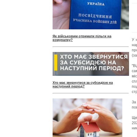
Як військовим отримати пільги на
У 
комуналку?
на
пр
(з
"В
са
мі
сп
Хто має звернутися за субсидією на
наступний період?
по
ст
За
по
Ще
20
ни