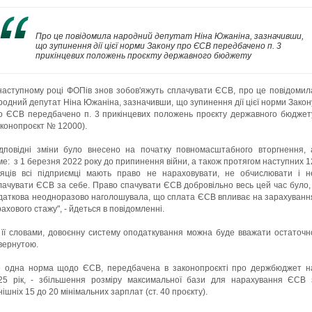
Про це повідомила народний депутат Ніна Южаніна, зазначивши,
що зупинення дії цієї норми Закону про ЄСВ передбачено п. 3
прикінцевих положень проєкту державного бюджету
наступному році ФОПів знов зобов'яжуть сплачувати ЄСВ, про це повідомил
родний депутат Ніна Южаніна, зазначивши, що зупинення дії цієї норми Закон
о ЄСВ передбачено п. 3 прикінцевих положень проєкту державного бюджет
аконопроєкт № 12000).
ідповідні зміни було внесено на початку повномасштабного вторгнення, 
ме: з 1 березня 2022 року до припинення війни, а також протягом наступних 1
сяців всі підприємці мають право не нараховувати, не обчислювати і н
лачувати ЄСВ за себе. Право спачувати ЄСВ добровільно весь цей час було, 
даткова неодноразово наголошувала, що сплата ЄСВ впливає на зарахуванн
рахового стажу", - йдеться в повідомленні.
 її словами, довоєнну систему оподаткування можна буде вважати остаточн
вернутою.
 одна норма щодо ЄСВ, передбачена в законопроєкті про держбюджет н
25 рік, - збільшення розміру максимальної бази для нарахування ЄСВ 
нішніх 15 до 20 мінімальних зарплат (ст. 40 проєкту).