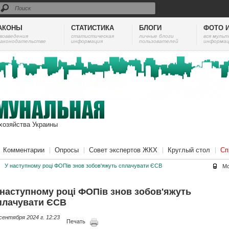
АКОНЫ
СТАТИСТИКА
БЛОГИ
ФОТО 
вовведения
cтатистическая
личные блоги
вся муль
законодательстве
информация
пользователей
информац
хозяйства Украины
Комментарии
Опросы
Совет экспертов ЖКХ
Круглый стол
Сп
/
У наступному році ФОПів знов зобов'яжуть сплачувати ЄСВ
Мо
 наступному році ФОПів знов зобов'яжуть
плачувати ЄСВ
сентября 2024 г. 12:23
Печать