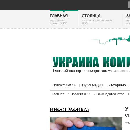
ГЛАВНАЯ
СТОЛИЦА
З
все новое
новости столичного
но
в мире ЖКХ
ЖКХ
в 
Главный эксперт жилищно-коммунального 
Новости ЖКХ
Публикации
Интервью
Главная
/
Новости ЖКХ
/
Законодательство
У
ИНФОГРАФИКА:
с
18 