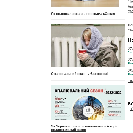
"Т
бі
35
Як працює державна програма єОселя
Во
та
Н
27 
Як 
27 
Роз
28 
Опалювальний сезон у Євросоюзі
Роз
Тв
К
Д
Як Україна пройшла найважчий в історії
опалювальний сезон