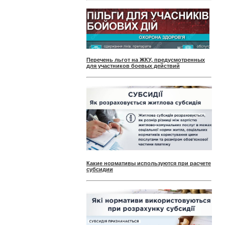
Перечень льгот на ЖКУ, предусмотренных
для участников боевых действий
Какие нормативы используются при расчете
субсидии