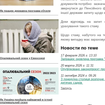
документів потрібно зазнач
звернутися до Пенсійного 
Як працює державна програма єОселя
іншої держави запиту щодо в
Доки відповідь на запит 
урахування такого стажу.
Щодо стажу, набутого на те
якому випадку має зарахову
Новости по теме
17 февраля 2026 г. 13:10
Опалювальний сезон у Євросоюзі
Запрацює оновлена програма 
20 марта 2026 г. 11:31
Опубліковано законопроєкт п
11 октября 2024 г. 09:26
З понеділка столиця розпочне
дитячих садків
Твитнуть
Як Україна пройшла найважчий в історії
опалювальний сезон