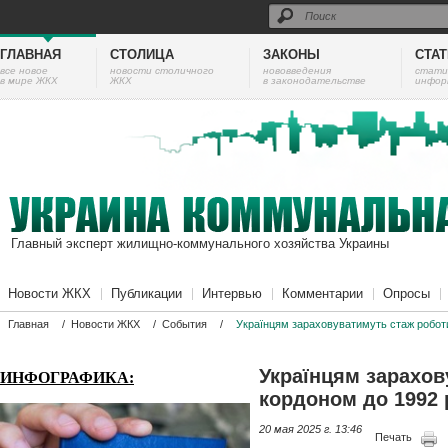
ГЛАВНАЯ
СТОЛИЦА
ЗАКОНЫ
СТА
все новое
новости столичного
нововведения
cтати
в мире ЖКХ
ЖКХ
в законодательстве
инфор
Главный эксперт жилищно-коммунального хозяйства Украины
Новости ЖКХ
Публикации
Интервью
Комментарии
Опросы
Главная
/
Новости ЖКХ
/
События
/
Українцям зараховуватимуть стаж роботи
Українцям зарахов
ИНФОГРАФИКА:
кордоном до 1992 
20 мая 2025 г. 13:46
Печать