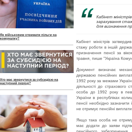
Кабінет міністрі
зарахування стаж
для визначення пр
Як військовим отримати пільги на
комуналку?
Кабінет міністрів затверд
стажу роботи в іншій держа
призначення пенсії за віко
травня, пише "Україна Кому
Документ визначає механ
державою пенсійних виплат 
Хто має звернутися за субсидією на
1992 року за межами Україн
наступний період?
діяльності до страхового 
особа до 1992 року в пе
України в республіках коли
пенсії необхідно зазначити
не отримує пенсійні виплати
Якщо така особа не отримує
має додати до заяви підтв
пенсійного забезпечення 