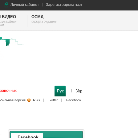
Личный кабинет
Зарегистрироваться
И ВИДЕО
ОСМД
тимедийная
ОСМД в Украине
ия
равочник
Рус
Укр
бильная версия
RSS
Twitter
Facebook
Facebook