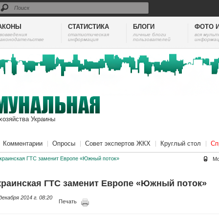
АКОНЫ
СТАТИСТИКА
БЛОГИ
ФОТО 
вовведения
cтатистическая
личные блоги
вся муль
законодательстве
информация
пользователей
информац
хозяйства Украины
Комментарии
Опросы
Совет экспертов ЖКХ
Круглый стол
Сп
краинская ГТС заменит Европе «Южный поток»
Мо
краинская ГТС заменит Европе «Южный поток»
декабря 2014 г. 08:20
Печать