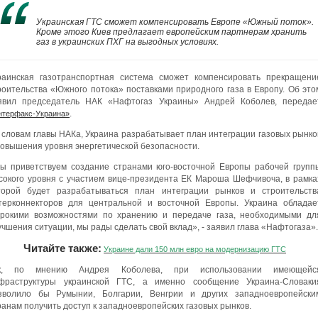
Украинская ГТС сможет компенсировать Европе «Южный поток».
Кроме этого Киев предлагает европейским партнерам хранить
газ в украинских ПХГ на выгодных условиях.
раинская газотранспортная система сможет компенсировать прекращени
роительства «Южного потока» поставками природного газа в Европу. Об это
явил председатель НАК «Нафтогаз Украины» Андрей Коболев, передае
.
нтерфакс-Украина»
 словам главы НАКа, Украина разрабатывает план интеграции газовых рынко
повышения уровня энергетической безопасности.
ы приветствуем создание странами юго-восточной Европы рабочей групп
сокого уровня с участием вице-президента ЕК Мароша Шефчивоча, в рамка
торой будет разрабатываться план интеграции рынков и строительств
терконнекторов для центральной и восточной Европы. Украина обладае
рокими возможностями по хранению и передаче газа, необходимыми дл
учшения ситуации, мы рады сделать свой вклад», - заявил глава «Нафтогаза».
Читайте также:
Украине дали 150 млн евро на модернизацию ГТС
к, по мнению Андрея Коболева, при использовании имеющейс
фраструктуры украинской ГТС, а именно сообщение Украина-Словаки
зволило бы Румынии, Болгарии, Венгрии и других западноевропейски
ранам получить доступ к западноевропейских газовых рынков.