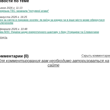
овости по теме
июня 2026 г. 11:13
орізька ТЕС зазанала "потужної атаки"
августа 2026 г. 16:25
ги за світло в порожніх оселях: як виїзд за кордон чи в інше місто може обернутися
дключенням
февраля 2026 г. 10:48
ява МЗС України щодо енергетичного шантажу з боку Угорщини та Словаччини
итнуть
омментарии (0)
Скрыть комментари
ля комментирования вам необходимо авторизоваться на
сайте