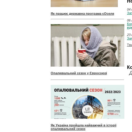
Н
04 
Зап
Як працює державна програма єОселя
06 
Бор
ві
23 
За
Тв
К
Д
Опалювальний сезон у Євросоюзі
Як Україна пройшла найважчий в історії
опалювальний сезон