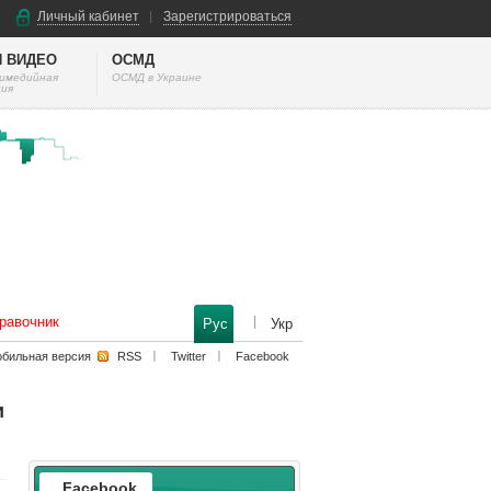
Личный кабинет
Зарегистрироваться
И ВИДЕО
ОСМД
тимедийная
ОСМД в Украине
ия
равочник
Рус
Укр
бильная версия
RSS
Twitter
Facebook
и
Facebook