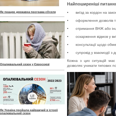
Найпоширеніші питання
•
виїзд за кордон на зако
Як працює державна програма єОселя
•
оформлення дозволів т
•
отримання ВНЖ або інш
•
оскарження відмов у виї
•
консультації щодо обме
•
супровід у взаємодії з
Кожна з цих ситуацій має
Опалювальний сезон у Євросоюзі
дозволяє уникати типових по
Як Україна пройшла найважчий в історії
опалювальний сезон