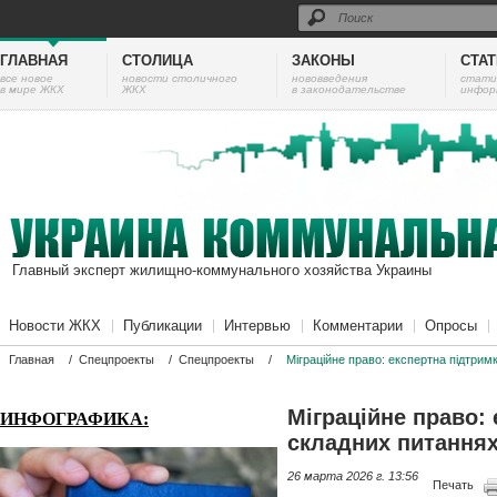
ГЛАВНАЯ
СТОЛИЦА
ЗАКОНЫ
СТА
все новое
новости столичного
нововведения
cтати
в мире ЖКХ
ЖКХ
в законодательстве
инфор
Главный эксперт жилищно-коммунального хозяйства Украины
Новости ЖКХ
Публикации
Интервью
Комментарии
Опросы
Главная
/
Спецпроекты
/
Спецпроекты
/
Міграційне право: експертна підтримк
Міграційне право: 
ИНФОГРАФИКА:
складних питаннях 
26 марта 2026 г. 13:56
Печать