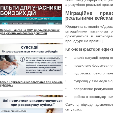
а розуміння реальної практик
Міграційне пра
реальними кейсам
Юридична компанія «Адвокат
Перечень льгот на ЖКУ, предусмотренных
міграційними питаннями р
для участников боевых действий
орієнтуватися в законода
процедури на практиці.
Ключові фактори ефект
•
аналіз ситуації перед 
•
правильне формування 
•
підготовка повного паке
•
супровід у взаємодії з 
Какие нормативы используются при расчете
субсидии
•
оперативне реагування
•
робота з нестандартни
Саме ці підходи дозволяют
ситуаціях.