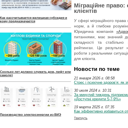
Міграційне право: 
клієнтів
Как рассчитывается жилищная субсидия и
У сфері міграційного права
кому предназначается
норм, а й глибоке розумін
Юридична компанія
«Адво
питаннями, має значний дос
складності та стабільно
рейтингах. Це результат 
роботи з реальними ситуаці
для клієнта.
Новости по теме
Сколько лет должно служить дом, лифт или
самолет
21 января 2026 г. 08:58
Стрес і психічне здоров’я: як 
30 июля 2024 г. 10:31
За минулий тиждень підприємц
«Доступні кредити 5-7-9%»
19 марта 2025 г. 07:35
Как эффективно избавиться о
Производство электроэнергии из ВИЭ
Твитнуть