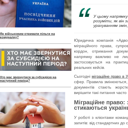
У цьому напрямку
розуміти, як він
урахуванням змін,
Як військовим отримати пільги на
комуналку?
Юридична компанія «Адво
міграційного права, супро
кордон, отримання докуме
напрямку важливо не лиш
застосовується на практ
реальних кейсів.
Сьогодні
міграційне право в У
Хто має звернутися за субсидією на
наступний період?
сфер. Правила змінюються, 
документів стають жорст
вирішити такі питання часто
Міграційне право:
стикаються україн
У роботі з клієнтами команд
запитів: від стандартних до 