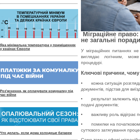
Міграційне право:
не загальні порад
Яка мінімальна температура у приміщеннях
у країнах Європи
У міграційних питаннях не
виглядає логічним, може
процедурі.
Ключові причини, чому
•
кожна ситуація розгляд
документів, підстав для виїз
Роз'яснення, як оплачувати комуналку під
час війни
•
результат залежить від
подачі документів;
•
важливу роль відіграє п
•
помилки на початковому
суттєвого затягування проце
Что делать, если дома холодные батареи
Саме тому у сфері міграційн