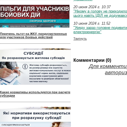
20 июня 2024 г. 10:37
"Нікому в голову не приходил
цього навіть ІДІЛ не додумавс
10 июня 2024 г. 11:52
"Уряду зараз головне подивити
електроенергію"
Перечень льгот на ЖКУ, предусмотренных
для участников боевых действий
Твитнуть
Комментарии (0)
Для комменти
авториз
Какие нормативы используются при расчете
субсидии