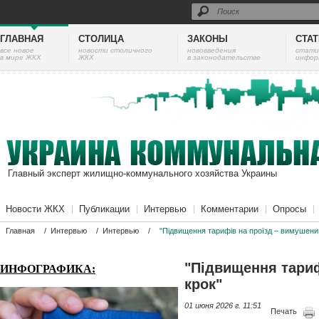
ГЛАВНАЯ
СТОЛИЦА
ЗАКОНЫ
СТА
все новое
новости столичного
нововведения
cтати
в мире ЖКХ
ЖКХ
в законодательстве
инфор
Главный эксперт жилищно-коммунального хозяйства Украины
Новости ЖКХ
Публикации
Интервью
Комментарии
Опросы
Главная
/
Интервью
/
Интервью
/
"Підвищення тарифів на проїзд – вимушени
"Підвищення тариф
ИНФОГРАФИКА:
крок"
01 июня 2026 г. 11:51
Печать