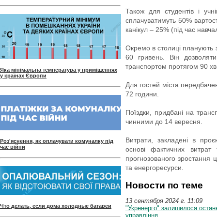
Також для студентів і учні
сплачуватимуть 50% вартості 
канікул – 25% (під час навча
Окремо в столиці планують 
60 гривень. Він дозволят
транспортом протягом 90 х
Яка мінімальна температура у приміщеннях
у країнах Європи
Для гостей міста передбачені
72 години.
Поїздки, придбані на транс
чинними до 14 вересня.
Витрати, закладені в проє
Роз'яснення, як оплачувати комуналку під
час війни
основі фактичних витрат 
прогнозованого зростання ц
та енергоресурси.
Новости по теме
13 сентября 2024 г. 11:09
Что делать, если дома холодные батареи
"Укренерго" залишилося остан
управління