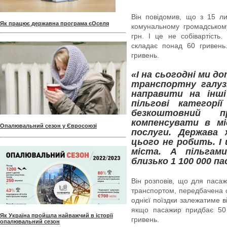
Він повідомив, що з 15 ли
Як працює державна програма єОселя
комунальному громадськом
грн. І це не собівартість.
складає понад 60 гривень
гривень.
«І на сьогодні ми д
транспортну галуз
направити на інші
пільгові категорі
безкоштовний 
компенсувати в м
Опалювальний сезон у Євросоюзі
послуги. Держава
цього не робить. І
міста. А пільгам
близько 1 100 000 п
Він розповів, що для пасаж
транспортом, передбачена с
однієї поїздки залежатиме в
якщо пасажир придбає 50 
Як Україна пройшла найважчий в історії
гривень.
опалювальний сезон