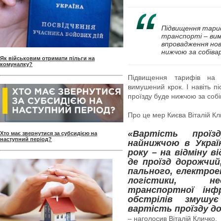
Підвищення тариф
транспорті – виму
впровадження нов
нижчою за собівар
Як військовим отримати пільги на
комуналку?
Підвищення тарифів на 
вимушений крок. І навіть п
проїзду буде нижчою за собів
Про це мер Києва Віталій Кл
«Вартість прої
Хто має звернутися за субсидією на
наступний період?
найнижчою в Україн
року – на відміну в
де проїзд дорожчий
пального, електрое
логістики, нео
транспортної інф
обстрілів змушу
вартість проїзду д
– наголосив Віталій Кличко.