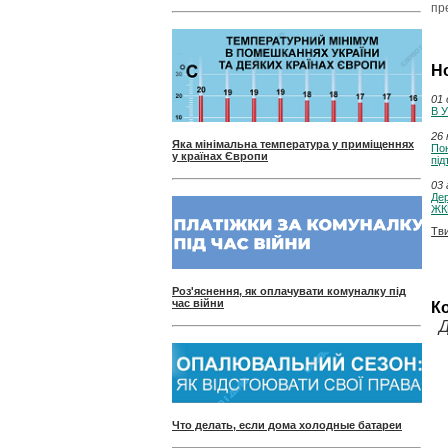
пр
Н
01 
В 
26 
Яка мінімальна температура у приміщеннях
Пон
у країнах Європи
під
03 
Де
ЖК
Тв
Роз'яснення, як оплачувати комуналку під
час війни
К
Д
Что делать, если дома холодные батареи