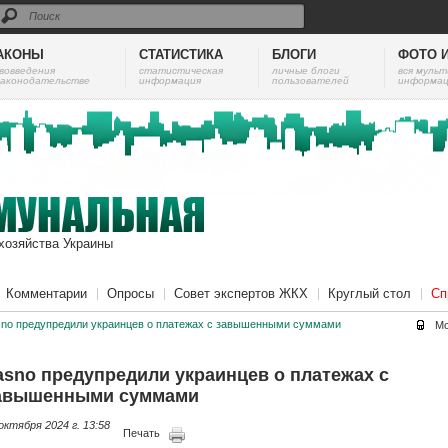
АКОНЫ
СТАТИСТИКА
БЛОГИ
ФОТО 
вовведения
cтатистическая
личные блоги
вся муль
законодательстве
информация
пользователей
информац
хозяйства Украины
Комментарии
Опросы
Совет экспертов ЖКХ
Круглый стол
Сп
sno предупредили украинцев о платежах с завышенными суммами
Мо
asno предупредили украинцев о платежах с
авышенными суммами
октября 2024 г. 13:58
Печать