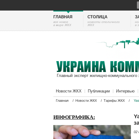
ГЛАВНАЯ
СТОЛИЦА
З
все новое
новости столичного
но
в мире ЖКХ
ЖКХ
в 
Главный эксперт жилищно-коммунального 
Новости ЖКХ
Публикации
Интервью
Главная
/
Новости ЖКХ
/
Тарифы ЖКХ
/
Ya
Y
ИНФОГРАФИКА:
з
02 