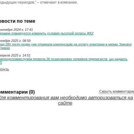
едыдущих периодов.” – отмечают в компании.
овости по теме
октября 2024 г. 17:41
Украине планируется изменить условия льготной оплаты ЖКУ
ноября 2025 г. 08:59
ад 280 тисяч родин уже отримали компенсацію на оплату електрики в межах Зимової
тримки
апреля 2025 г. 14:51
ржпродспоживслужба провела 36 позапланових перевірок підприємств, що надають
П
итнуть
омментарии (0)
Скрыть комментари
ля комментирования вам необходимо авторизоваться на
сайте