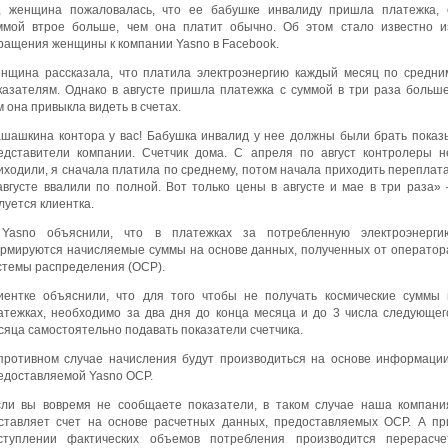
, женщина пожаловалась, что ее бабушке инвалиду пришла платежка, 
ммой втрое больше, чем она платит обычно. Об этом стало известно и
ращения женщины к компании Yasno в Facebook.
нщина рассказала, что платила электроэнергию каждый месяц по средни
казателям. Однако в августе пришла платежка с суммой в три раза больше
м она привыкла видеть в счетах.
шашкина контора у вас! Бабушка инвалид у нее должны были брать показ
едставители компании. Счетчик дома. С апреля по август контролеры н
иходили, я сначала платила по среднему, потом начала приходить переплата
августе ввалили по полной. Вот только цены в августе и мае в три раза» 
луется клиентка.
Yasno объяснили, что в платежках за потребленную электроэнерги
рмируются начисляемые суммы на основе данных, полученных от оператор
стемы распределения (ОСР).
иентке объяснили, что для того чтобы не получать космические суммы 
атежках, необходимо за два дня до конца месяца и до 3 числа следующег
сяца самостоятельно подавать показатели счетчика.
противном случае начисления будут производиться на основе информации
едоставляемой Yasno ОСР.
сли вы вовремя не сообщаете показатели, в таком случае наша компани
ставляет счет на основе расчетных данных, предоставляемых ОСР. А пр
ступлении фактических объемов потребления производится перерасче