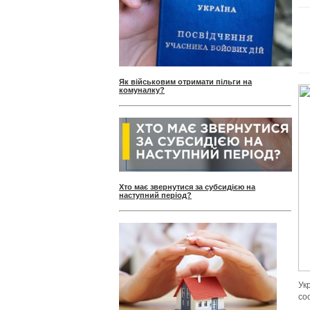
Як військовим отримати пільги на
комуналку?
Хто має звернутися за субсидією на
наступний період?
Ук
со