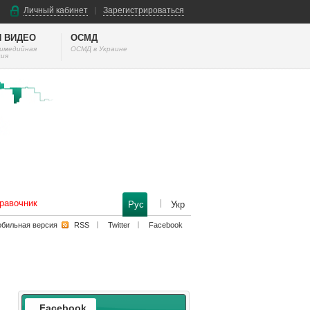
Личный кабинет
Зарегистрироваться
И ВИДЕО
ОСМД
тимедийная
ОСМД в Украине
ия
равочник
Рус
Укр
бильная версия
RSS
Twitter
Facebook
Facebook