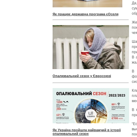
Да
су
об
Як працює державна програма єОселя
Же
по
че
Ша
пр
пр
В 
жа
В 
Опалювальний сезон у Євросоюзі
фо
си
Кл
пл
ме
В 
пр
“Е
вы
Як Україна пройшла найважчий в історії
опалювальний сезон
по