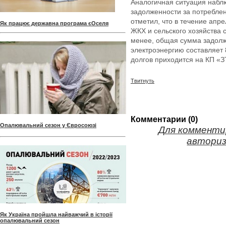
Аналогичная ситуация набл
задолженности за потребле
отметил, что в течение ап
Як працює державна програма єОселя
ЖКХ и сельского хозяйства с
менее, общая сумма задолж
электроэнергию составляет 
долгов приходится на КП «
Твитнуть
Комментарии (0)
Опалювальний сезон у Євросоюзі
Для комменти
авториз
Як Україна пройшла найважчий в історії
опалювальний сезон