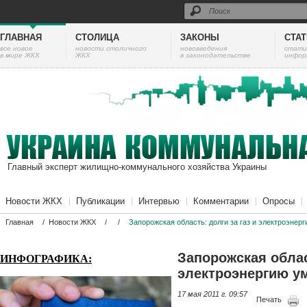
ГЛАВНАЯ
СТОЛИЦА
ЗАКОНЫ
СТА
все новое
новости столичного
нововведения
cтати
в мире ЖКХ
ЖКХ
в законодательстве
инфор
Главный эксперт жилищно-коммунального хозяйства Украины
Новости ЖКХ
Публикации
Интервью
Комментарии
Опросы
Главная
/
Новости ЖКХ
/
/
Запорожская область: долги за газ и электроэне
Запорожская облас
ИНФОГРАФИКА:
электроэнергию у
17 мая 2011 г. 09:57
Печать