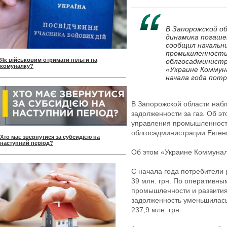
В Запорожской о
динамика погаше
сообщил начальни
промышленности
Як військовим отримати пільги на
облгосадминистр
комуналку?
«Украине Коммун
начала года пот
В Запорожской области наб
задолженности за газ. Об э
управления промышленност
облгосадминистрации Евген
Хто має звернутися за субсидією на
наступний період?
Об этом «Украине Коммунал
С начала года потребители 
39 млн. грн. По оперативн
промышленности и развития
задолженность уменьшилась 
237,9 млн. грн.