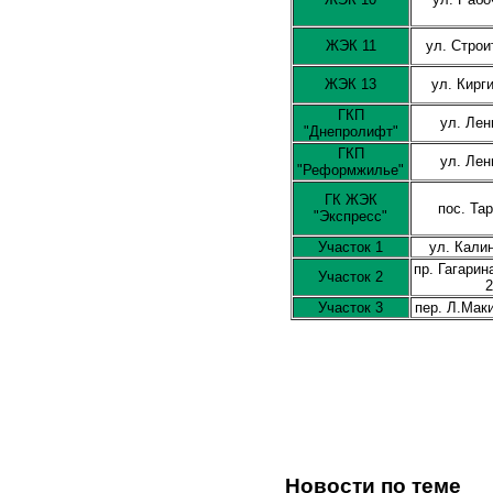
ЖЭК 11
ул. Строи
ЖЭК 13
ул. Кирг
ГКП
ул. Лен
"Днепролифт"
ГКП
ул. Лен
"Реформжилье"
ГК ЖЭК
пос. Та
"Экспресс"
Участок 1
ул. Кали
пр. Гагарина
Участок 2
Участок 3
пер. Л.Мак
Новости по теме