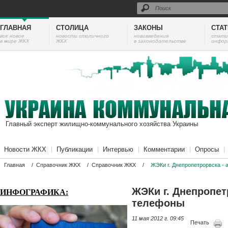
ГЛАВНАЯ
СТОЛИЦА
ЗАКОНЫ
СТА
все новое
новости столичного
нововведения
cтати
в мире ЖКХ
ЖКХ
в законодательстве
инфор
Главный эксперт жилищно-коммунального хозяйства Украины
Новости ЖКХ
Публикации
Интервью
Комментарии
Опросы
Главная
/
Справочник ЖКХ
/
Справочник ЖКХ
/
ЖЭКи г. Днепропетрорвска - 
ЖЭКи г. Днепропет
ИНФОГРАФИКА:
телефоны
11 мая 2012 г. 09:45
Печать