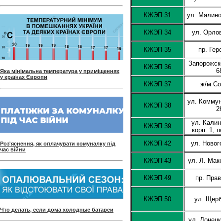
КЖЭП 31
ул. Малино
КЖЭП 34
ул. Орло
КЖЭП 35
пр. Гер
Запорожск
КЖЭП 36
6
Яка мінімальна температура у приміщеннях
у країнах Європи
КЖЭП 37
ж/м Со
ул. Комму
КЖЭП 38
2
ул. Калин
КЖЭП 39
корп. 1, 
КЖЭП 42
ул. Новог
Роз'яснення, як оплачувати комуналку під
час війни
КЖЭП 43
ул. Л. Мак
КЖЭП 49
пр. Пра
КЖЭП 50
ул. Щер
Что делать, если дома холодные батареи
ул. Донец