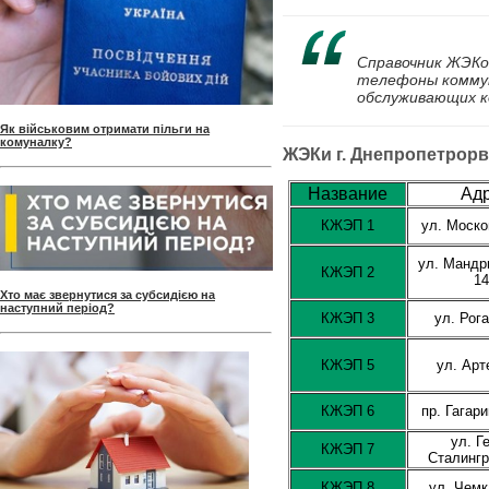
Справочник ЖЭКо
телефоны коммун
обслуживающих 
Як військовим отримати пільги на
комуналку?
ЖЭКи г. Днепропетрорв
Название
Ад
КЖЭП 1
ул. Моско
ул. Мандр
КЖЭП 2
1
Хто має звернутися за субсидією на
наступний період?
КЖЭП 3
ул. Рог
КЖЭП 5
ул. Арт
КЖЭП 6
пр. Гагар
ул. Г
КЖЭП 7
Сталингр
КЖЭП 8
ул. Чемк