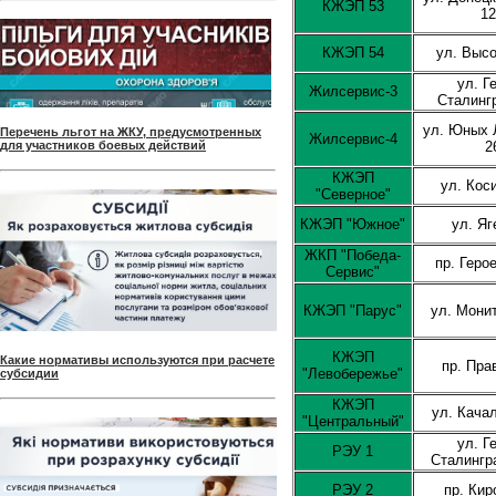
КЖЭП 53
1
КЖЭП 54
ул. Высо
ул. Г
Жилсервис-3
Сталинг
ул. Юных 
Перечень льгот на ЖКУ, предусмотренных
Жилсервис-4
для участников боевых действий
2
КЖЭП
ул. Кос
"Северное"
КЖЭП "Южное"
ул. Яг
ЖКП "Победа-
пр. Геро
Сервис"
КЖЭП "Парус"
ул. Мони
КЖЭП
Какие нормативы используются при расчете
пр. Пра
"Левобережье"
субсидии
КЖЭП
ул. Кача
"Центральный"
ул. Г
РЭУ 1
Сталингр
РЭУ 2
пр. Кир