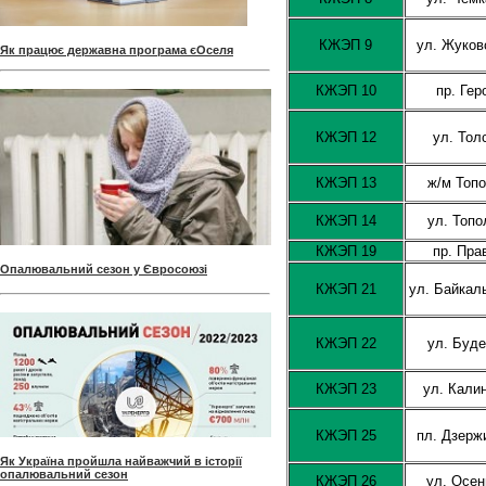
КЖЭП 9
ул. Жуков
Як працює державна програма єОселя
КЖЭП 10
пр. Гер
КЖЭП 12
ул. Тол
КЖЭП 13
ж/м Топо
КЖЭП 14
ул. Топо
КЖЭП 19
пр. Пра
Опалювальний сезон у Євросоюзі
КЖЭП 21
ул. Байкал
КЖЭП 22
ул. Буде
КЖЭП 23
ул. Кали
КЖЭП 25
пл. Дзерж
Як Україна пройшла найважчий в історії
опалювальний сезон
КЖЭП 26
ул. Осен