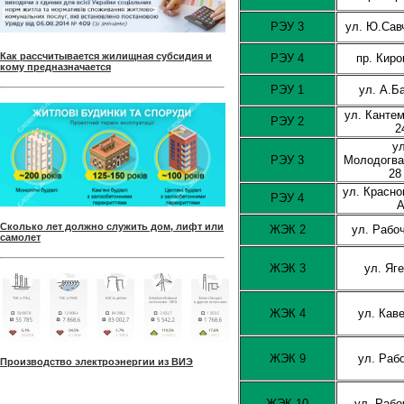
РЭУ 3
ул. Ю.Сав
Как рассчитывается жилищная субсидия и
РЭУ 4
пр. Киро
кому предназначается
РЭУ 1
ул. А.Б
ул. Канте
РЭУ 2
2
у
РЭУ 3
Молодогва
28
ул. Красно
РЭУ 4
Сколько лет должно служить дом, лифт или
ЖЭК 2
ул. Рабо
самолет
ЖЭК 3
ул. Яг
ЖЭК 4
ул. Кав
ЖЭК 9
ул. Раб
Производство электроэнергии из ВИЭ
ЖЭК 10
ул. Рабо