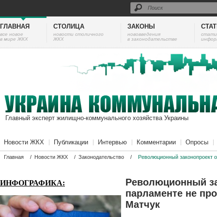
ГЛАВНАЯ
СТОЛИЦА
ЗАКОНЫ
СТА
все новое
новости столичного
нововведения
cтати
в мире ЖКХ
ЖКХ
в законодательстве
инфор
Главный эксперт жилищно-коммунального хозяйства Украины
Новости ЖКХ
Публикации
Интервью
Комментарии
Опросы
Главная
/
Новости ЖКХ
/
Законодательство
/
Революционный законопроект о
Революционный за
ИНФОГРАФИКА:
парламенте не про
Матчук