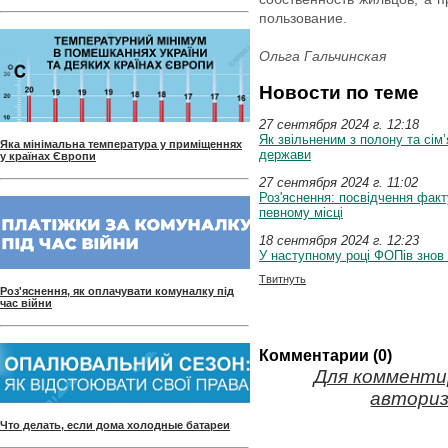
пользование.
Ольга Гальчинская
Новости по теме
27 сентября 2024 г. 12:18
Як звільненим з полону та сім
Яка мінімальна температура у приміщеннях
держави
у країнах Європи
27 сентября 2024 г. 11:02
Роз'яснення: посвідчення факт
певному місці
18 сентября 2024 г. 12:23
У наступному році ФОПів знов
Твитнуть
Роз'яснення, як оплачувати комуналку під
час війни
Комментарии (0)
Для комменти
авториз
Что делать, если дома холодные батареи