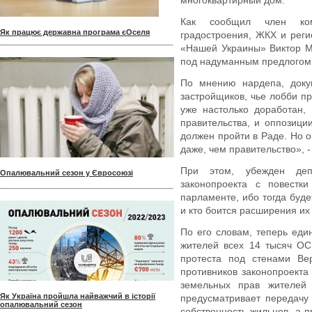
многоквартирный дом.
Как сообщил член ком
Як працює державна програма єОселя
градостроения, ЖКХ и реги
«Нашей Украины» Виктор Ма
под надуманным предлогом д
По мнению нардепа, доку
застройщиков, чье лобби п
уже настолько доработан,
правительства, и оппозици
должен пройти в Раде. Но о
даже, чем правительство», -
При этом, убежден депу
Опалювальний сезон у Євросоюзі
законопроекта с повестки
парламенте, ибо тогда буд
и кто боится расширения их
По его словам, теперь еди
жителей всех 14 тысяч ОС
протеста под стенами Ве
противников законопроекта
земельных прав жителей
Як Україна пройшла найважчий в історії
предусматривает передачу
опалювальний сезон
собственность жильцов, а 