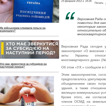
23 февраля 2012 г. 19:26
Печать
Верховная Рада с
повестки дня зак
некоторые зако
Як військовим отримати пільги на
относительно об
комуналку?
многоквартирног
Верховная Рада сегодня у
законопроект «О внесении
акты Украины относит
многоквартирного дома» (№
Хто має звернутися за субсидією на
наступний період?
Об этом «У.К.» сообщили в 
Этим законопроектом, согл
предполагалось урегулиров
объединением своих потр
здания, а также отношен
жилищно-коммунальных услу
Кроме этого, им согласо
членов ОСМД на земельны