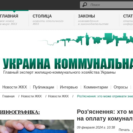
ГЛАВНАЯ
СТОЛИЦА
ЗАКОНЫ
СТА
все новое
новости столичного
нововведения
cтати
в мире ЖКХ
ЖКХ
в законодательстве
инфор
Главный эксперт жилищно-коммунального хозяйства Украины
Новости ЖКХ
Публикации
Интервью
Комментарии
Опросы
Главная
/
Новости ЖКХ
/
Новости ЖКХ
/
Роз'яснення: хто може отримати зни
Роз'яснення: хто 
ИНФОГРАФИКА:
на оплату комунал
09 февраля 2024 г. 10:38
Печать