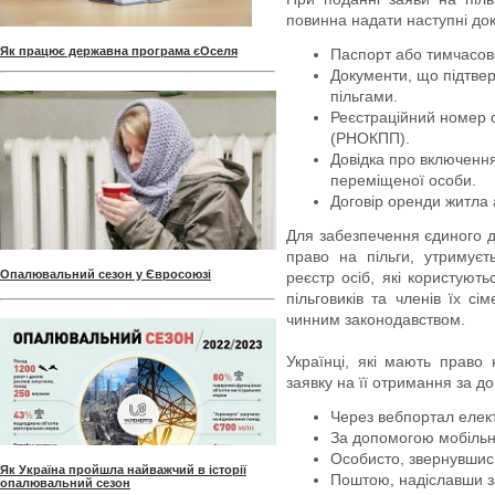
повинна надати наступні до
Як працює державна програма єОселя
Паспорт або тимчасов
Документи, що підтве
пільгами.
Реєстраційний номер о
(РНОКПП).
Довідка про включення
переміщеної особи.
Договір оренди житла а
Для забезпечення єдиного д
право на пільги, утримує
Опалювальний сезон у Євросоюзі
реєстр осіб, які користуют
пільговиків та членів їх с
чинним законодавством.
Українці, які мають право 
заявку на її отримання за д
Через вебпортал елек
За допомогою мобільн
Особисто, звернувшись
Як Україна пройшла найважчий в історії
Поштою, надіславши з
опалювальний сезон