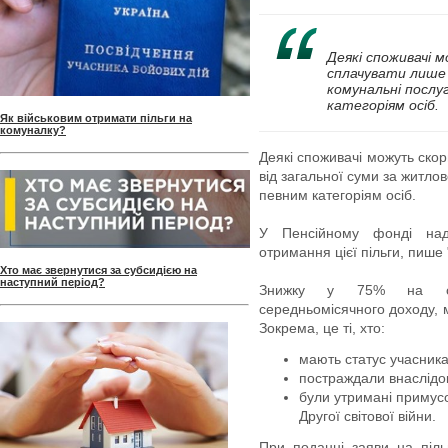
Деякі споживачі 
сплачувати лише 
комунальні послу
категоріям осіб.
Як військовим отримати пільги на
комуналку?
Деякі споживачі можуть ско
від загальної суми за житло
певним категоріям осіб.
У Пенсійному фонді над
отримання цієї пільги, пише
Хто має звернутися за субсидією на
наступний період?
Знижку у 75% на опл
середньомісячного доходу, 
Зокрема, це ті, хто:
мають статус учасника
постраждали внаслідок
були утримані примус
Другої світової війни.
При поданні заяви на пільг