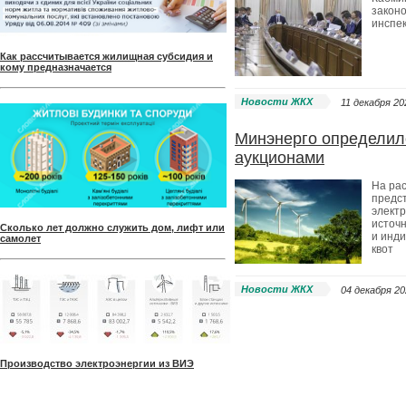
закон
инспе
Как рассчитывается жилищная субсидия и
кому предназначается
Новости ЖКХ
11 декабря 202
Минэнерго определил
аукционами
На ра
предс
электр
источн
Сколько лет должно служить дом, лифт или
и инд
самолет
квот
Новости ЖКХ
04 декабря 20
Производство электроэнергии из ВИЭ