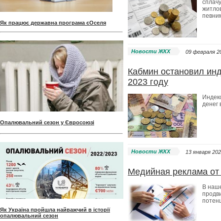
сплачу
житлов
певним
Як працює державна програма єОселя
Новости ЖКХ
09 февраля 20
Кабмин остановил инд
2023 году
Индек
денег
Опалювальний сезон у Євросоюзі
Новости ЖКХ
13 января 202
Медийная реклама от
В наше
продви
потен
Як Україна пройшла найважчий в історії
опалювальний сезон