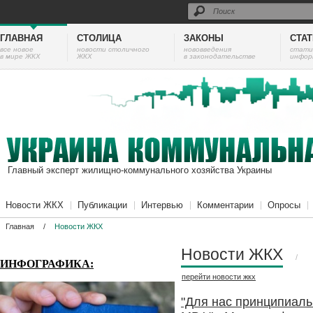
ГЛАВНАЯ
СТОЛИЦА
ЗАКОНЫ
СТА
все новое
новости столичного
нововведения
cтати
в мире ЖКХ
ЖКХ
в законодательстве
инфор
Главный эксперт жилищно-коммунального хозяйства Украины
Новости ЖКХ
Публикации
Интервью
Комментарии
Опросы
Главная
/
Новости ЖКХ
Новости ЖКХ
/
ИНФОГРАФИКА:
перейти
новости жкх
"Для нас принципиаль