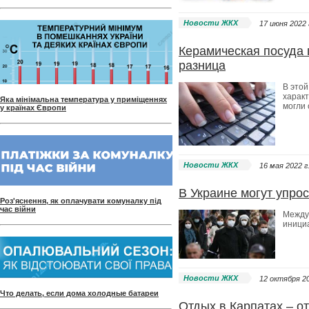
Новости ЖКХ
17 июня 2022 
Керамическая посуда
разница
В этой
харак
Яка мінімальна температура у приміщеннях
могли 
у країнах Європи
Новости ЖКХ
16 мая 2022 г
В Украине могут упро
Роз'яснення, як оплачувати комуналку під
час війни
Между
иници
Новости ЖКХ
12 октября 20
Что делать, если дома холодные батареи
Отдых в Карпатах – о