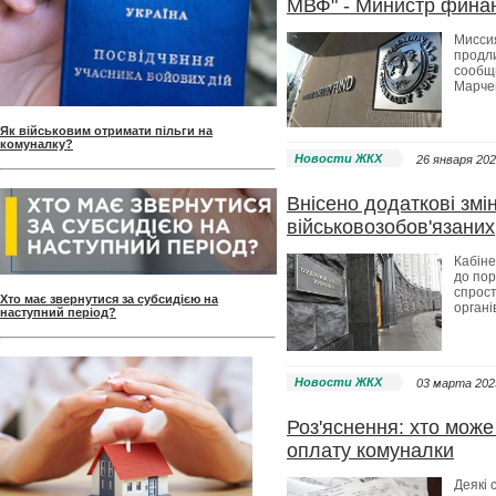
МВФ" - Министр фина
Мисси
продли
сообщ
Марче
Як військовим отримати пільги на
комуналку?
Новости ЖКХ
26 января 202
Внісено додаткові зм
військовозобов'язаних
Кабіне
до пор
спрост
Хто має звернутися за субсидією на
органі
наступний період?
Новости ЖКХ
03 марта 2025
Роз'яснення: хто може
оплату комуналки
Деякі 