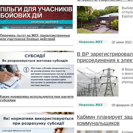
Выбира
отпуск
Карпа
Перечень льгот на ЖКУ, предусмотренных
для участников боевых действий
Новости ЖКХ
02 июня 2021 
В ВР зарегистрировал
присоединения к элек
В Вер
о вне
закон
упрощ
Какие нормативы используются при расчете
субсидии
Новости ЖКХ
09 февраля 20
Кабмин планирует защ
коммунальщиков
Кабми