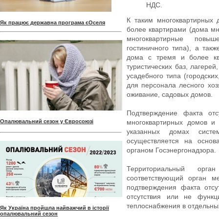
НДС.
К таким многоквартирных 
Як працює державна програма єОселя
более квартирами (дома мн
многоквартирные повы
гостиничного типа), а та
дома с тремя и более кв
туристических баз, лагере
усадебного типа (городских
для персонала лесного хоз
оживание, садовых домов.
Подтверждение факта отс
Опалювальний сезон у Євросоюзі
многоквартирных домов и 
указанных домах систем
осуществляется на основ
органом Госэнергонадзора.
Территориальный орга
соответствующий орган м
подтверждения факта отсу
отсутствия или не функц
теплоснабжения в отдельны
Як Україна пройшла найважчий в історії
опалювальний сезон