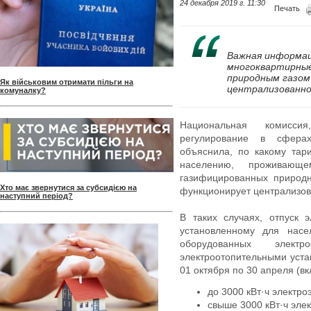
24 декабря 2019 г. 11:30
Печать
Важная информац
многоквартирные
природным газом
Як військовим отримати пільги на
централизованн
комуналку?
Национальная комиссия
регулирование в сфера
объяснила, по какому тар
населению, проживающ
газифицированных природн
Хто має звернутися за субсидією на
функционирует централизов
наступний період?
В таких случаях, отпуск 
установленному для нас
оборудованных электр
электроотопительными уста
01 октября по 30 апреля (в
до 3000 кВт·ч электроэ
свыше 3000 кВт·ч элект