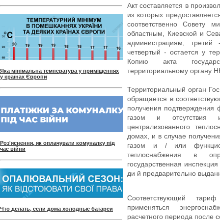
Акт составляется в произво
из которых предоставляетс
соответственно Совету м
областным, Киевской и Сев
администрациям, третий 
четвертый - остается у те
Копию акта государст
территориальному органу Н
Яка мінімальна температура у приміщеннях
у країнах Європи
Территориальный орган Гос
обращается в соответству
получения подтверждения 
газом и отсутствия 
централизованного теплос
домах, и в случае получе
Роз'яснення, як оплачувати комуналку під
газом и / или функцион
час війни
теплоснабжения в опр
государственная инспекци
ди й предварительно выданно
Соответствующий тари
применяться энергосн
Что делать, если дома холодные батареи
расчетного периода после с