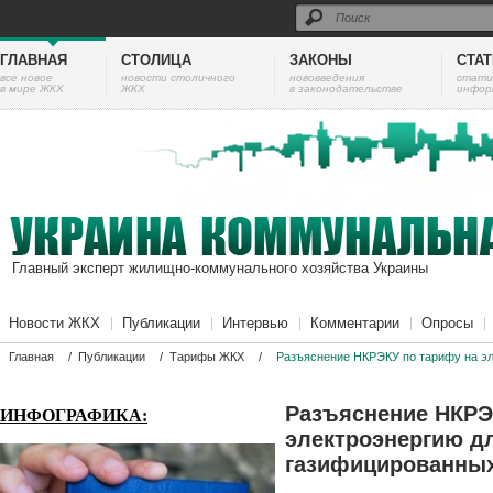
ГЛАВНАЯ
СТОЛИЦА
ЗАКОНЫ
СТА
все новое
новости столичного
нововведения
cтати
в мире ЖКХ
ЖКХ
в законодательстве
инфор
Главный эксперт жилищно-коммунального хозяйства Украины
Новости ЖКХ
Публикации
Интервью
Комментарии
Опросы
Главная
/
Публикации
/
Тарифы ЖКХ
/
Разъяснение НКРЭКУ по тарифу на эл
Разъяснение НКРЭ
ИНФОГРАФИКА:
электроэнергию д
газифицированны