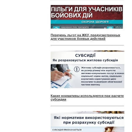
Перечень льгот на ЖКУ, предусмотренных
для участников боевых действий
Какие нормативы используются при расчете
субсидии