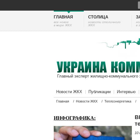
ГЛАВНАЯ
СТОЛИЦА
З
все новое
новости столичного
но
в мире ЖКХ
ЖКХ
в 
Главный эксперт жилищно-коммунального 
Новости ЖКХ
Публикации
Интервью
Главная
/
Новости ЖКХ
/
Теплоэнергетика
/
В
ИНФОГРАФИКА:
т
10 