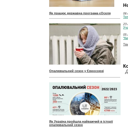
Н
Як працює державна програма єОселя
06 
Теп
23 
Уча
05 
"Ки
Тв
К
Опалювальний сезон у Євросоюзі
Д
Як Україна пройшла найважчий в історії
опалювальний сезон