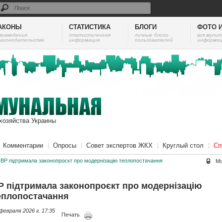
АКОНЫ
СТАТИСТИКА
БЛОГИ
ФОТО 
вовведения
cтатистическая
личные блоги
вся муль
законодательстве
информация
пользователей
информац
хозяйства Украины
Комментарии
Опросы
Совет экспертов ЖКХ
Круглый стол
Сп
ВР підтримала законопроєкт про модернізацію теплопостачання
Мо
Р підтримала законопроєкт про модернізацію
еплопостачання
февраля 2026 г. 17:35
Печать