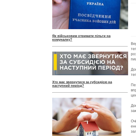
Як військовим отримати пільги на
комуналку?
Ве
те
ро
пи
До
те
Хто має звернутися за субсидією на
Пе
наступний період?
вп
це
До
за
Оч
ен
за