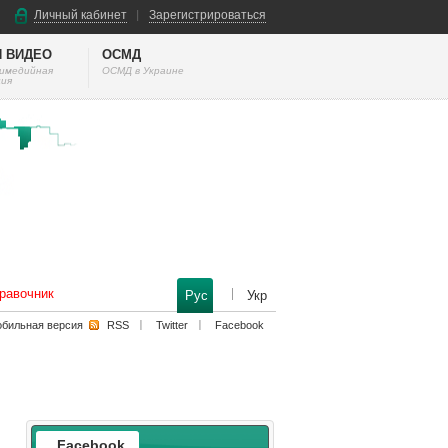
Личный кабинет
Зарегистрироваться
И ВИДЕО
ОСМД
тимедийная
ОСМД в Украине
ия
равочник
Рус
Укр
бильная версия
RSS
Twitter
Facebook
Facebook