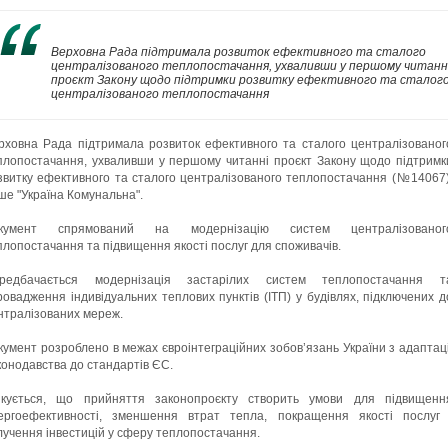
Верховна Рада підтримала розвиток ефективного та сталого
централізованого теплопостачання, ухваливши у першому читанн
проєкт Закону щодо підтримки розвитку ефективного та сталог
централізованого теплопостачання
рховна Рада підтримала розвиток ефективного та сталого централізованог
плопостачання, ухваливши у першому читанні проєкт Закону щодо підтримк
звитку ефективного та сталого централізованого теплопостачання (№14067)
ше "Україна Комунальна".
кумент спрямований на модернізацію систем централізованог
плопостачання та підвищення якості послуг для споживачів.
редбачається модернізація застарілих систем теплопостачання т
ровадження індивідуальних теплових пунктів (ІТП) у будівлях, підключених д
нтралізованих мереж.
кумент розроблено в межах євроінтеграційних зобов’язань України з адаптаці
конодавства до стандартів ЄС.
ікується, що прийняття законопроєкту створить умови для підвищенн
ергоефективності, зменшення втрат тепла, покращення якості послуг 
лучення інвестицій у сферу теплопостачання.