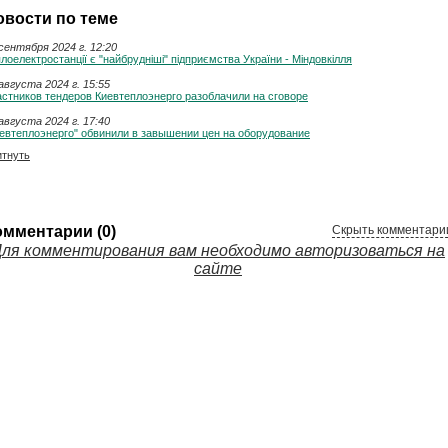
овости по теме
сентября 2024 г. 12:20
лоелектростанції є "найбрудніші" підприємства України - Міндовкілля
августа 2024 г. 15:55
стников тендеров Киевтеплоэнерго разоблачили на сговоре
августа 2024 г. 17:40
евтеплоэнерго" обвинили в завышении цен на оборудование
итнуть
омментарии (0)
Скрыть комментари
ля комментирования вам необходимо авторизоваться на
сайте