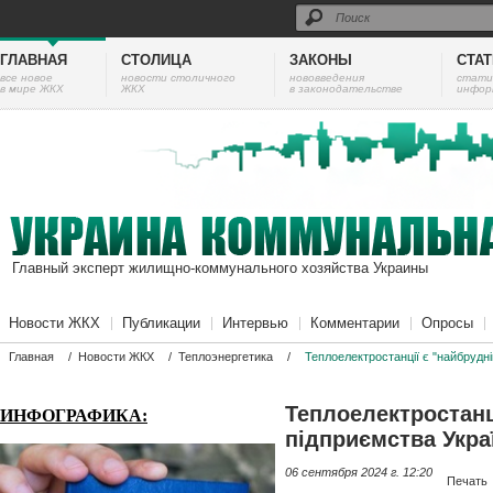
ГЛАВНАЯ
СТОЛИЦА
ЗАКОНЫ
СТА
все новое
новости столичного
нововведения
cтати
в мире ЖКХ
ЖКХ
в законодательстве
инфор
Главный эксперт жилищно-коммунального хозяйства Украины
Новости ЖКХ
Публикации
Интервью
Комментарии
Опросы
Главная
/
Новости ЖКХ
/
Теплоэнергетика
/
Теплоелектростанції є "найбрудні
Теплоелектростанц
ИНФОГРАФИКА:
підприємства Укра
06 сентября 2024 г. 12:20
Печать