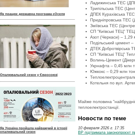
Ладижинська ТЕС (ДПЕК
Трипільська ТЕС (Цент
ДПЕК Курахівська ТЕС 
Як працює державна програма єОселя
Придніпровська ТЕС (Д
Зміївська ТЕС (Центре
СП "Київські ТЕЦ" ТЕЦ
Азот (Черкаси) – 1,29 
Подільський цемент – 
ДТЕК Добротвірська ТЕ
СП "Київські ТЕЦ" Теп
Волинь-Цемент (Дікерг
Укрнафта – 0,45 млн т
Южкокс – 0,29 млн тон
Опалювальний сезон у Євросоюзі
Теплоелектроцентраль-
Котельня по вул. Артем
Майже половина "найбрудніш
теплоелектростанції.
Новости по теме
10 февраля 2026 г. 17:35
Як Україна пройшла найважчий в історії
опалювальний сезон
ВР підтримала законопроєкт п