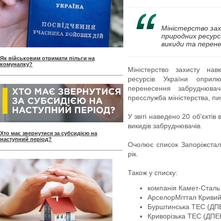
Міністерство за
природних ресурс
викиди та перене
Як військовим отримати пільги на
комуналку?
Міністерство захисту на
ресурсів України опри
перенесення забруднюва
пресслужба міністерства, п
У звіті наведено 20 об'єктів
викидів забруднювачів.
Хто має звернутися за субсидією на
наступний період?
Очолює список Запоріжсталь
рік.
Також у списку:
компанія Камет-Сталь 
АрселорМіттал Кривий 
Бурштинська ТЕС (ДПЕК
Криворізька ТЕС (ДПЕК