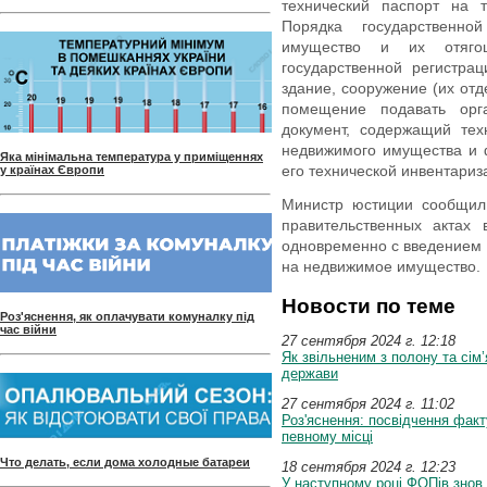
технический паспорт на 
Порядка государственн
имущество и их отяго
государственной регистра
здание, сооружение (их отд
помещение подавать орга
документ, содержащий тех
недвижимого имущества и 
Яка мінімальна температура у приміщеннях
его технической инвентариз
у країнах Європи
Министр юстиции сообщил,
правительственных актах 
одновременно с введением 
на недвижимое имущество.
Новости по теме
Роз'яснення, як оплачувати комуналку під
час війни
27 сентября 2024 г. 12:18
Як звільненим з полону та сім
держави
27 сентября 2024 г. 11:02
Роз'яснення: посвідчення факт
певному місці
Что делать, если дома холодные батареи
18 сентября 2024 г. 12:23
У наступному році ФОПів знов