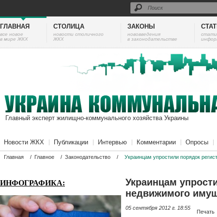
ГЛАВНАЯ
СТОЛИЦА
ЗАКОНЫ
СТА
все новое
новости столичного
нововведения
cтати
в мире ЖКХ
ЖКХ
в законодательстве
инфор
Главный эксперт жилищно-коммунального хозяйства Украины
Новости ЖКХ
Публикации
Интервью
Комментарии
Опросы
Главная
/
Главное
/
Законодательство
/
Украинцам упростили порядок регис
Украинцам упрост
ИНФОГРАФИКА:
недвижимого иму
05 сентября 2012 г. 18:55
Печать