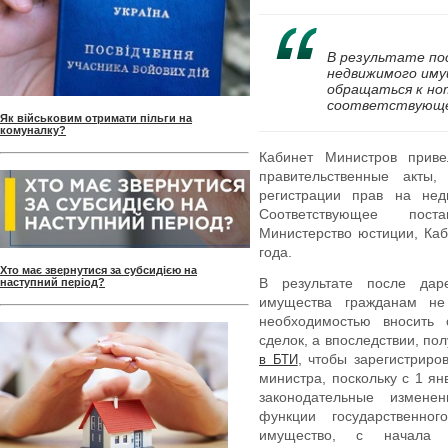
В результате по
недвижимого иму
обращаться к но
соответствующее
Як військовим отримати пільги на
комуналку?
Кабинет Министров приве
правительственные акты,
регистрации прав на не
Соответствующее пост
Министерство юстиции, Ка
года.
Хто має звернутися за субсидією на
В результате после дар
наступний період?
имущества гражданам не
необходимостью вносить 
сделок, а впоследствии, пол
, чтобы зарегистриро
в БТИ
министра, поскольку с 1 ян
законодательные измене
функции государственно
имущество, с начала 