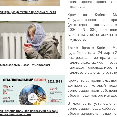
регистрировать права на 
нотариуса.
Як працює державна програма єОселя
Кроме того, Кабинет М
Государственного реест
(утвержден постановление
2004 г. № 830) положени
залога на любые активы н
имущество.
Таким образом, Кабинет М
суда Украины от 24 марта 
распространение права на
налогоплательщика, нез
Опалювальний сезон у Євросоюзі
нарушает справедливое 
налогового залога, то есть 
Кроме того, правительств
документов, который под
регистрации прав собстве
объект недвижимого имущес
В частности, установлено
регистрации права собстве
Як Україна пройшла найважчий в історії
объект заявитель подает о
опалювальний сезон