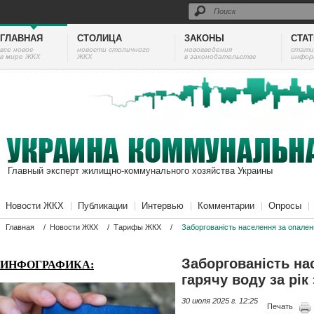
ГЛАВНАЯ
СТОЛИЦА
ЗАКОНЫ
СТА
все новое
новости столичного
нововведения
cтати
в мире ЖКХ
ЖКХ
в законодательстве
инфор
Главный эксперт жилищно-коммунального хозяйства Украины
Новости ЖКХ
Публикации
Интервью
Комментарии
Опросы
Главная
/
Новости ЖКХ
/
Тарифы ЖКХ
/
Заборгованість населення за опаленн
Заборгованість на
ИНФОГРАФИКА:
гарячу воду за рік
30 июля 2025 г. 12:25
Печать