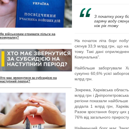
З початку року б
гарячу воду сягну
ніж рік тому
Як військовим отримати пільги на
комуналку?
На початок літа борг побу
сягнув 33,9 млрд грн, що на 
тому. Такі дані оприлюдне
Комунальна".
Найбільше заборгували Х
сукупно 60,6% усієї заборгов
Хто має звернутися за субсидією на
млрд грн.
наступний період?
Зокрема, Харківська область 
млрд грн і Дніпропетровська 
регіони показали найбільше
додала 1 млрд грн, Харків
Разом зростання боргу цих р
76% від загального приросту 
Найменший борг має Закар