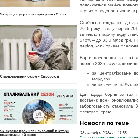
пояснюється майже повною 
гарячого водопостачання в р
Як працює державна програма єОселя
Стабільна тенденція до зро
2015 року. Так, у червні 2
за тепло і гарячу воду стано
578% – до 33,9 млрд грн. П
період, коли триває опалюв
Борги населення за інші 
червня 2025 року становили
за централізоване в
Опалювальний сезон у Євросоюзі
млрд грн;
за вивезення побутових
Дані щодо боргів за газ і
востаннє вони оновлювалис
заборгованість становила 
електроенергію.
Новости по теме
Як Україна пройшла найважчий в історії
02 октября 2024 г. 13:58
опалювальний сезон
Yasno предупредили украинце