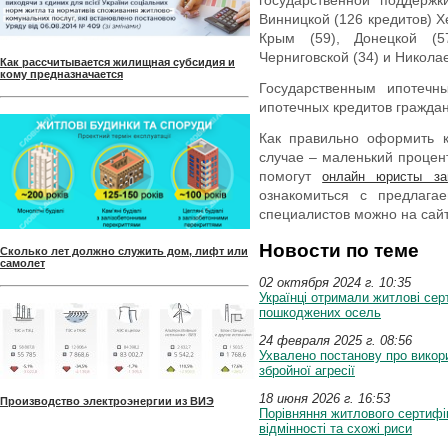
государственной поддержк
Винницкой (126 кредитов) Х
Крым (59), Донецкой (57
Черниговской (34) и Николае
Как рассчитывается жилищная субсидия и
кому предназначается
Государственным ипотеч
ипотечных кредитов граждан,
Как правильно оформить 
случае – маленький процен
помогут
онлайн юристы за
ознакомиться с предлага
специалистов можно на сайте 
Новости по теме
Сколько лет должно служить дом, лифт или
самолет
02 октября 2024 г. 10:35
Українці отримали житлові сер
пошкоджених осель
24 февраля 2025 г. 08:56
Ухвалено постанову про викори
збройної агресії
18 июня 2026 г. 16:53
Производство электроэнергии из ВИЭ
Порівняння житлового сертифік
відмінності та схожі риси