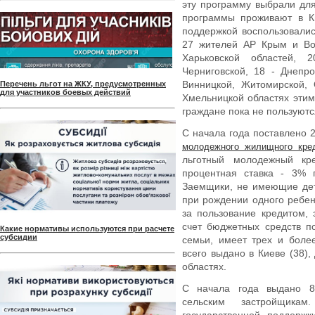
эту программу выбрали для
программы проживают в Ки
поддержкой воспользовалис
27 жителей АР Крым и Вол
Харьковской областей, 
Черниговской, 18 - Днепро
Винницкой, Житомирской, 
Перечень льгот на ЖКУ, предусмотренных
для участников боевых действий
Хмельницкой областях эти
граждане пока не пользуютс
С начала года поставлено 
молодежного жилищного кре
льготный молодежный кр
процентная ставка - 3% г
Заемщики, не имеющие дете
при рождении одного ребен
за пользование кредитом, 
счет бюджетных средств п
Какие нормативы используются при расчете
субсидии
семьи, имеет трех и более
всего выдано в Киеве (38),
областях.
С начала года выдано 8
сельским застройщика