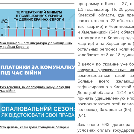
программу в Киеве - 27, в
1,3 тыс. квартир. По 25 до
Киевской области, где пр
соответственно. 22 объекта
тыс. квартир) и Черниговской
и Хмельницкой (644) облас
в программе в Кировоградск
квартир) и на Херсонщине (
Яка мінімальна температура у приміщеннях
у країнах Європи
остальных регионов количе
колеблется от 8 до 18 едини
В целом по Украине уже бо
получить удешевленные ип
воспользоваться такой 
Больше всего желающ
зафиксировано в Киевской о
Роз'яснення, як оплачувати комуналку під
час війни
Донецкой области - 1214, в
принять удешевленную ипо
воспользоваться этой возм
человека), Закарпатье (85)
(64).
Заключено 643 договора 
Что делать, если дома холодные батареи
условиях оплаты государст