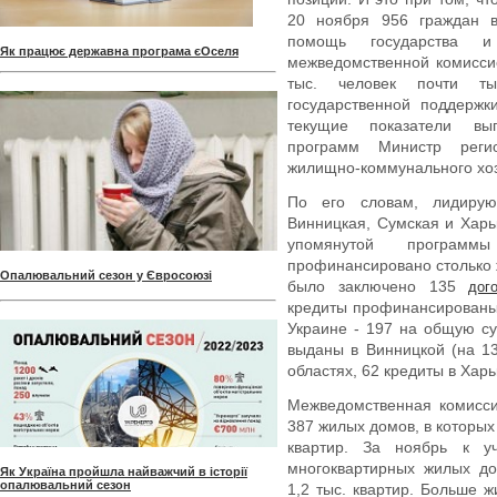
20 ноября 956 граждан в
помощь государства 
Як працює державна програма єОселя
межведомственной комисси
тыс. человек почти т
государственной поддержк
текущие показатели вы
программ Министр регио
жилищно-коммунального хоз
По его словам, лидирую
Винницкая, Сумская и Харьк
упомянутой програм
профинансировано столько ж
Опалювальний сезон у Євросоюзі
было заключено 135
дог
кредиты профинансированы 
Украине - 197 на общую с
выданы в Винницкой (на 13
областях, 62 кредиты в Харь
Межведомственная комисси
387 жилых домов, в которых
квартир. За ноябрь к у
многоквартирных жилых до
Як Україна пройшла найважчий в історії
опалювальний сезон
1,2 тыс. квартир. Больше 