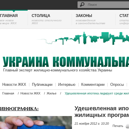
ГЛАВНАЯ
СТОЛИЦА
ЗАКОНЫ
СТА
все новое
новости столичного
нововведения
cтати
в мире ЖКХ
ЖКХ
в законодательстве
инфор
Главный эксперт жилищно-коммунального хозяйства Украины
Новости ЖКХ
Публикации
Интервью
Комментарии
Опросы
Главная
/
Новости ЖКХ
/
Жилье
/
Удешевленная ипотека лидирует среди жи
Удешевленная ипо
ИНФОГРАФИКА:
жилищных програ
21 ноября 2012 г. 10:20
Печать