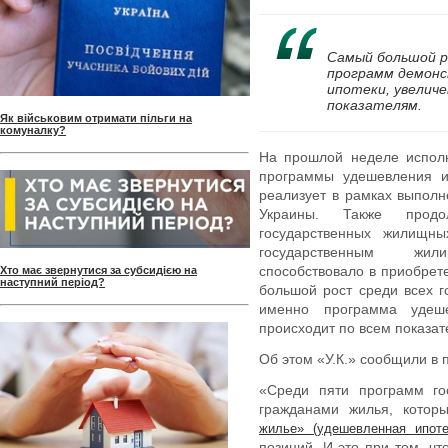
Самый большой р
программ демон
ипотеки, увелич
показателям.
Як військовим отримати пільги на
комуналку?
На прошлой неделе исполн
программы удешевления и
реализует в рамках выпол
Украины. Также продо
государственных жилищн
государственным жи
способствовало в приобрет
Хто має звернутися за субсидією на
наступний період?
большой рост среди всех 
именно программа удеше
происходит по всем показат
Об этом «У.К.» сообщили в 
«Среди пяти программ го
гражданами жилья, котор
жилье» (удешевленная ипот
позиций. И это при том, чт