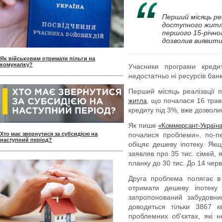
Перший місяць ре
доступного житла
першого 15-річно
дозволив виявити 
Як військовим отримати пільги на
комуналку?
Учасники програми кредит
недостатньо ні ресурсів банк
Перший місяць реалізації
, що почалася 16 трав
житла
кредиту під 3%, вже дозволи
Як пише
«Коммерсант-Україн
Хто має звернутися за субсидією на
почалися проблеми», по-п
наступний період?
обіцяє дешеву іпотеку. Якщ
заявляв про 35 тис. сімей, я
планку до 30 тис. До 14 чер
Друга проблема полягає в 
отримати дешеву іпотеку
запропонований забудовн
доводиться тільки 3867 к
проблемних об'єктах, які 