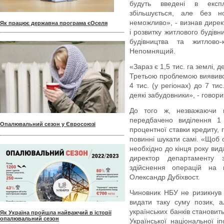
будуть введені в експл
збільшується, але без н
неможливо», - визнав дирек
Як працює державна програма єОселя
і розвитку житлового будівн
будівництва та житлово-
Непомнящий.
«Зараз є 1,5 тис. га землі,
Третьою проблемою виявився 
4 тис. (у регіонах) до 7 ти
деякі забудовники», - говорит
До того ж, незважаючи 
передбачено виділення 
Опалювальний сезон у Євросоюзі
процентної ставки кредиту, 
повинні шукати самі. «Щоб 
необхідно до кінця року вид
директор департаменту 
здійснення операцій на 
Олександр Дубіхвост.
Чиновник НБУ не ризикнув з
видати таку суму позик, 
українських банків становит
Як Україна пройшла найважчий в історії
опалювальний сезон
Української національної і