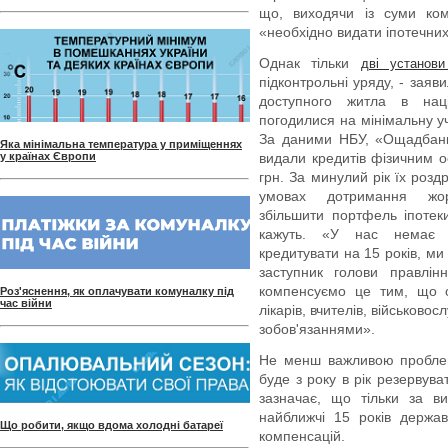
що, виходячи із суми ком
«необхідно видати іпотечних
Однак тільки
дві установ
підконтрольні уряду, - зая
доступного житла в нац
погодилися на мінімальну у
За даними НБУ, «Ощадбанк
Яка мінімальна температура у приміщеннях
у країнах Європи
видали кредитів фізичним о
грн. За минулий рік їх роз
умовах дотримання жорс
збільшити портфель іпотек
кажуть. «У нас немає т
кредитувати на 15 років, ми
заступник голови правлін
компенсуємо це тим, що о
Роз'яснення, як оплачувати комуналку під
час війни
лікарів, вчителів, військово
зобов'язаннями».
Не менш важливою проблемо
буде з року в рік резервув
зазначає, що тільки за в
найближчі 15 років держа
Що робити, якщо вдома холодні батареї
компенсацій.