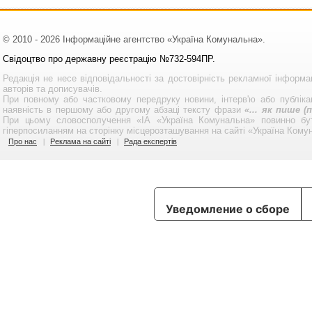
© 2010 - 2026 Інформаційне агентство «Україна Комунальна».
Свідоцтво про державну реєстрацію №732-594ПР.
Редакція не несе відповідальності за достовірність рекламної інформа
авторів та дописувачів.
При повному або частковому передруку новини, інтерв'ю або публікац
наявність в першому або другому абзаці тексту фрази
«... як пише 
При цьому словосполучення «ІА «Україна Комунальна» повинно бу
гіперпосиланням на сторінку місцерозташування на сайті «Україна Кому
Про нас
Реклама на сайті
Рада експертів
Уведомление о сборе