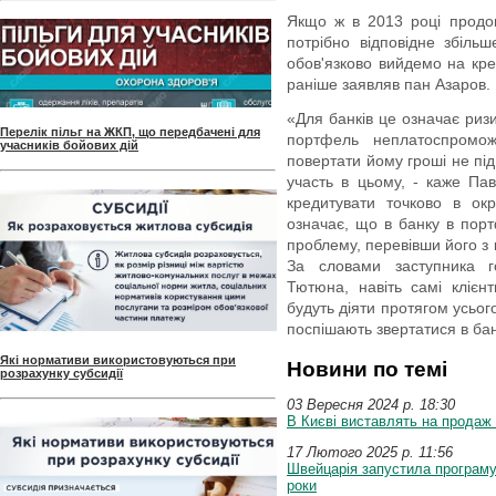
Якщо ж в 2013 році продов
потрібно відповідне збіл
обов'язково вийдемо на кре
раніше заявляв пан Азаров.
«Для банків це означає риз
Перелік пільг на ЖКП, що передбачені для
портфель неплатоспроможн
учасників бойових дій
повертати йому гроші не під
участь в цьому, - каже Пав
кредитувати точково в ок
означає, що в банку в порт
проблему, перевівши його з
За словами заступника 
Тютюна, навіть самі клієн
будуть діяти протягом усьог
поспішають звертатися в бан
Які нормативи використовуються при
Новини по темі
розрахунку субсидії
03 Вересня 2024 p. 18:30
В Києві виставлять на продаж
17 Лютого 2025 p. 11:56
Швейцарія запустила програму
роки