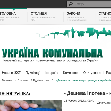
ГОЛОВНА
СТОЛИЦЯ
ЗАКОНИ
СТАТИ
все нове в світі
новини столичного
нововведення
cтатист
ЖКГ
ЖКГ
в законодавстві
інформаці
Головний експерт житлово-комунального господарства України
Новини ЖКГ
Публікації
Інтерв`ю
Коментарі
Опитування
Ра
Головна
/
Головне
/
Будівництво
/
«Дешева іпотека» недоступна для українців
«Дешева іпотека» 
ІНФОГРАФІКА:
15 Червня 2012 p. 09:44
Друкувати