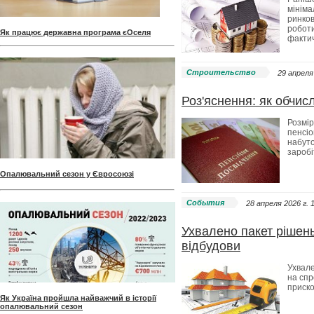
мініма
ринков
роботи
Як працює державна програма єОселя
фактич
Строительство
29 апреля 
Роз'яснення: як обчисл
Розмір
пенсіо
набуто
заробі
Опалювальний сезон у Євросоюзі
События
28 апреля 2026 г. 
Ухвалено пакет рішен
відбудови
Ухвал
на спр
приско
Як Україна пройшла найважчий в історії
опалювальний сезон