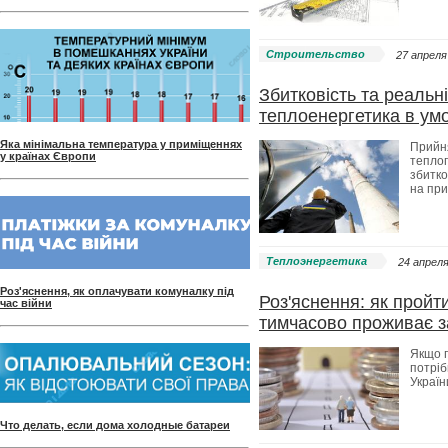
Строительство
27 апреля 
Збитковість та реальн
теплоенергетика в ум
Яка мінімальна температура у приміщеннях
Прийн
у країнах Європи
теплоп
збитко
на при
Теплоэнергетика
24 апреля
Роз'яснення, як оплачувати комуналку під
Роз'яснення: як пройт
час війни
тимчасово проживає з
Якщо п
потріб
Україн
Что делать, если дома холодные батареи