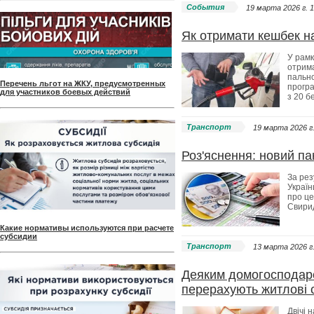
События
19 марта 2026 г. 1
Як отримати кешбек на
У рамк
отрима
пально
Перечень льгот на ЖКУ, предусмотренных
прогр
для участников боевых действий
з 20 б
Транспорт
19 марта 2026 г.
Роз'яснення: новий п
За ре
Україн
про це
Свири
Какие нормативы используются при расчете
субсидии
Транспорт
13 марта 2026 г.
Деяким домогосподарс
перерахують житлові с
Двічі н