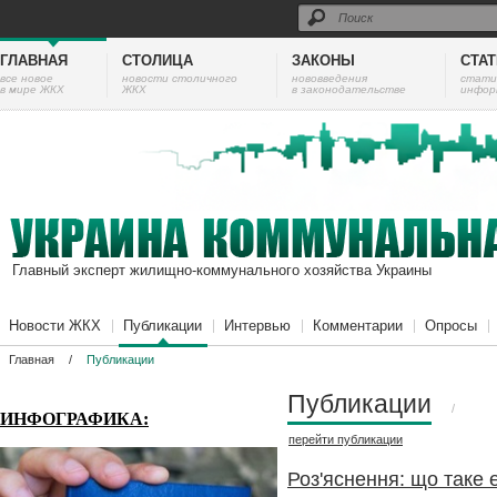
ГЛАВНАЯ
СТОЛИЦА
ЗАКОНЫ
СТА
все новое
новости столичного
нововведения
cтати
в мире ЖКХ
ЖКХ
в законодательстве
инфор
Главный эксперт жилищно-коммунального хозяйства Украины
Новости ЖКХ
Публикации
Интервью
Комментарии
Опросы
Главная
/
Публикации
Публикации
/
ИНФОГРАФИКА:
перейти
публикации
Роз'яснення: що таке 