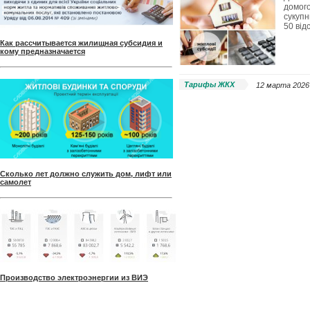
домого
сукупн
50 від
Как рассчитывается жилищная субсидия и
кому предназначается
Тарифы ЖКХ
12 марта 2026 
Сколько лет должно служить дом, лифт или
самолет
Производство электроэнергии из ВИЭ