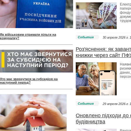
Електр
паперо
фонду 
докуме
трудо
Як військовим отримати пільги на
События
30 апреля 2026 г. 
комуналку?
Роз'яснення: як заван
книжки через сайт ПФ
Наявні
ризики
даних,
персон
Хто має звернутися за субсидією на
наступний період?
События
29 апреля 2026 г. 
Оновлено підходи до 
будівництва
Раніше