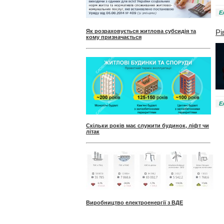
Е
Рі
Як розраховується житлова субсидія та
кому призначається
Е
Скільки років має служити будинок, ліфт чи
літак
Виробництво електроенергії з ВДЕ