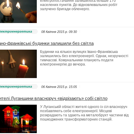
електропостачання залишилось більше 170
населених пунктів. До відновлювальних робіт
залучено бригади обленерго.
лектроенергетика
08 Квітня 2015 p. 09:30
ано-франківські будинки залишили без світла
Будинки на кількох вулицях Івано-Франківська
залишились без електроенергії. Однак, незручності
тимчасові. Комунальники планують подати
електроенергію до вечора.
лектроенергетика
06 Квітня 2015 p. 15:05
телі Луганщини власноруч «відрізають» собі світло
У Луганській області жителі одного із сіл власноруч
позбавляють себе електроенергії. Місцеві
розкрадають та здають на металобрухт частини від
пошкоджених трансформаторних станцій.