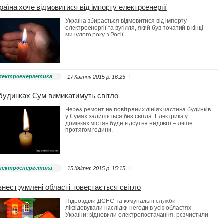
раїна хоче відмовитися від імпорту електроенергії
Україна збирається відмовитися від імпорту
електроенергії та вугілля, який був початий в кінці
минулого року з Росії.
лектроенергетика
17 Квітня 2015 p. 16:25
будинках Сум вимикатимуть світло
Через ремонт на повітряних лініях частина будинків
у Сумах залишиться без світла. Електрика у
домівках містян буде відсутня недовго – лише
протягом години.
лектроенергетика
15 Квітня 2015 p. 15:15
знеструмлені області повертається світло
Підрозділи ДСНС та комунальні служби
ліквідовували наслідки негоди в усіх областях
України: відновили електропостачання, розчистили