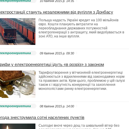
лектроенергетика
10 Квітня 2015 p. 14:35
ектростанції стануть незалежними від вугілля з Донбасу
Польща надасть Україні кредит на 100 мільйонів
євро. Кошти планують витратити на
переобладнання державних потужностей
електрогенерації з антрациту, який видобувається в
зоні АТО, на інше вугілля.
лектроенергетика
09 Квітня 2015 p. 09:30
рифи у електроенергетиці ідуть «в розріз» з законом
Тарифоутворення у вітчизняній електроенергетиці
здійснюється з відхиленнями від законодавчих норм
та правових актів. Крім цього, проблемою у цій галузі
також є і відсутність конкуренції та захоплення
монополістами ринку електроенергетики.
лектроенергетика
08 Квітня 2015 p. 14:00
года знеструмила сотні населених пунктів
Сьогодні вночі через дощ та шквальний вітер без