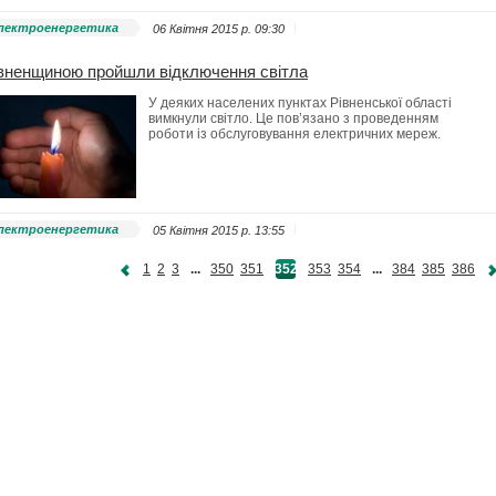
лектроенергетика
06 Квітня 2015 p. 09:30
вненщиною пройшли відключення світла
У деяких населених пунктах Рівненської області
вимкнули світло. Це пов’язано з проведенням
роботи із обслуговування електричних мереж.
лектроенергетика
05 Квітня 2015 p. 13:55
1
2
3
...
350
351
352
353
354
...
384
385
386