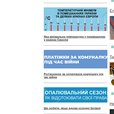
Е
Ел
Яка мінімальна температура у приміщеннях
у країнах Європи
Е
Та
Роз'яснення, як оплачувати комуналку під
час війни
Е
Не
Що робити, якщо вдома холодні батареї