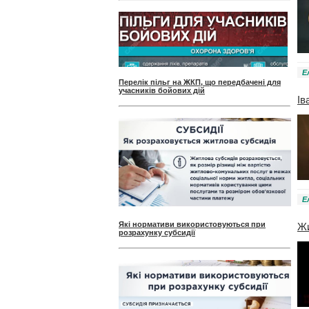
Е
Перелік пільг на ЖКП, що передбачені для
учасників бойових дій
Ів
Е
Які нормативи використовуються при
Жи
розрахунку субсидії