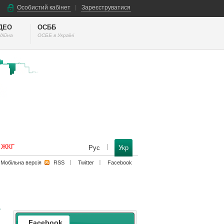
Особистий кабінет
Зареєструватися
ІДЕО
ОСББ
дійна
ОСББ в Україні
к ЖКГ
Рус
Укр
Мобільна версiя
RSS
Twitter
Facebook
Facebook