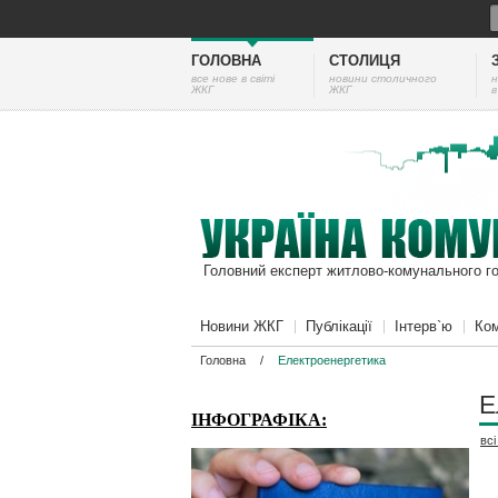
ГОЛОВНА
СТОЛИЦЯ
все нове в світі
новини столичного
н
ЖКГ
ЖКГ
в
Головний експерт житлово-комунального г
Новини ЖКГ
Публікації
Інтерв`ю
Ком
Головна
/
Електроенергетика
Е
ІНФОГРАФІКА:
вс