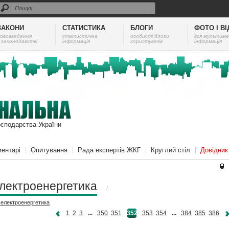
ЗАКОНИ
СТАТИСТИКА
БЛОГИ
ФОТО І В
ововведення
cтатистична
особисті блоги
вся мультиме
 законодавстві
інформація
користувачів
інформація
осподарства України
ентарі
Опитування
Рада експертів ЖКГ
Круглий стіл
Довідни
лектроенергетика
/
і
електроенергетика
1
2
3
...
350
351
352
353
354
...
384
385
386