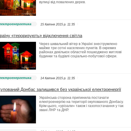
вулиці від повалених дерев.
лектроенергетика
15 Квітня 2015 p. 11:35
раїну «тероризують» відключення світла
Через шквальний вітер в Україні знеструмлено
майже три сотні населених пунктів. В окремих
районах декількох областей пошкоджено житлові
будинки та будівлі соціально-побутової сфери.
лектроенергетика
14 Квітня 2015 p. 11:35
упований Донбас залишився без української електроенергії
Українська сторона припинила постачати
електроенергію на території окупованого Донбасу.
Крім цього, «урізали» також і газопостачання у так
звані ЛНР та ДНР.