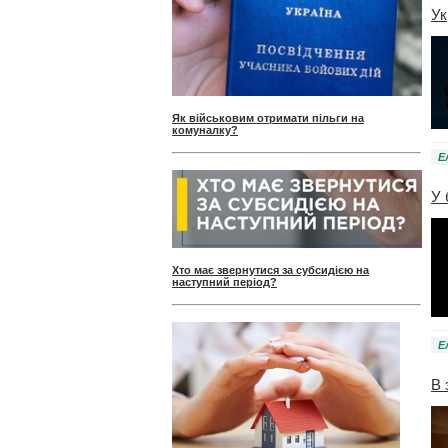
Ук
Як військовим отримати пільги на
комуналку?
Е
У 
Хто має звернутися за субсидією на
наступний період?
Е
В 