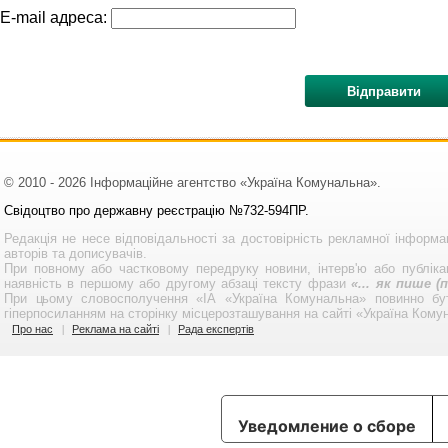
E-mail адреса:
© 2010 - 2026 Інформаційне агентство «Україна Комунальна».
Свідоцтво про державну реєстрацію №732-594ПР.
Редакція не несе відповідальності за достовірність рекламної інформа
авторів та дописувачів.
При повному або частковому передруку новини, інтерв'ю або публікац
наявність в першому або другому абзаці тексту фрази
«... як пише 
При цьому словосполучення «ІА «Україна Комунальна» повинно бу
гіперпосиланням на сторінку місцерозташування на сайті «Україна Кому
Про нас
Реклама на сайті
Рада експертів
Уведомление о сборе