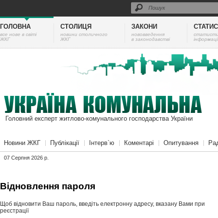
ГОЛОВНА
СТОЛИЦЯ
ЗАКОНИ
СТАТИ
все нове в світі
новини столичного
нововведення
cтатист
ЖКГ
ЖКГ
в законодавстві
інформаці
Головний експерт житлово-комунального господарства України
Новини ЖКГ
Публікації
Інтерв`ю
Коментарі
Опитування
Ра
07 Серпня 2026 p.
Відновлення пароля
Щоб відновити Ваш пароль, введіть електронну адресу, вказану Вами при
реєстрації