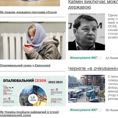
Кабмін виключає мож
державою
Як працює державна програма єОселя
Однак 
року т
який т
ОСББ. 
ознай
стосує
розви
Фінансування ЖКГ
12 Липня
Опалювальний сезон у Євросоюзі
Чернігів «в очікуванн
5 липн
співпр
теплоз
&nbsp
міжнар
угоду 
ренова
Фінансування ЖКГ
05 Липня
Як Україна пройшла найважчий в історії
опалювальний сезон