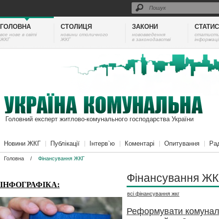
ГОЛОВНА
СТОЛИЦЯ
ЗАКОНИ
СТАТИ
все нове в світі
новини столичного
нововведення
cтатист
ЖКГ
ЖКГ
в законодавстві
інформаці
Головний експерт житлово-комунального господарства України
Новини ЖКГ
Публікації
Інтерв`ю
Коментарі
Опитування
Ра
Головна
/
Фінансування ЖКГ
Фінансування ЖК
ІНФОГРАФІКА:
всі
фінансування жкг
Реформувати комуналь