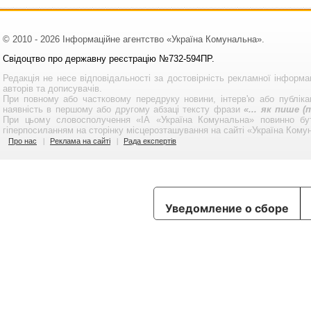
© 2010 - 2026 Інформаційне агентство «Україна Комунальна».
Свідоцтво про державну реєстрацію №732-594ПР.
Редакція не несе відповідальності за достовірність рекламної інформа
авторів та дописувачів.
При повному або частковому передруку новини, інтерв'ю або публікац
наявність в першому або другому абзаці тексту фрази
«... як пише 
При цьому словосполучення «ІА «Україна Комунальна» повинно бу
гіперпосиланням на сторінку місцерозташування на сайті «Україна Кому
Про нас
Реклама на сайті
Рада експертів
Уведомление о сборе