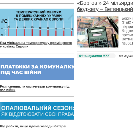
«Боргові» 24 мільярди
бюджету – Ветвицький
Борги 
(ПЕК) 
підпри
бюджет
презид
Ветвиц
Яка мінімальна температура у приміщеннях
№8611
у країнах Європи
Фінансування ЖКГ
09 Червня
Роз'яснення, як оплачувати комуналку під
час війни
Що робити, якщо вдома холодні батареї