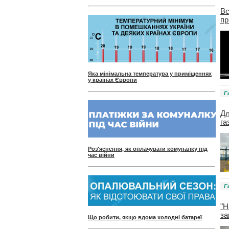
Вс
пр
Яка мінімальна температура у приміщеннях
у країнах Європи
Г
Дл
га
Роз'яснення, як оплачувати комуналку під
час війни
Г
"Н
за
Що робити, якщо вдома холодні батареї