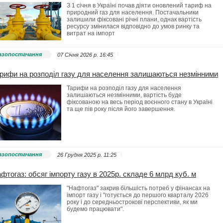
З 1 січня в Україні почав діяти оновлений тариф на
природний газ для населення. Постачальники
залишили фіксовані річні плани, однак вартість
ресурсу змінилася відповідно до умов ринку та
витрат на імпорт
азопостачання
07 Січня 2026 p. 16:45
рифи на розподіл газу для населення залишаються незмінними
Тарифи на розподіл газу для населення
залишаються незмінними, вартість буде
фіксованою на весь період воєнного стану в Україні
та ще пів року після його завершення.
азопостачання
26 Грудня 2025 p. 11:25
фтогаз: обсяг імпорту газу в 2025р. складе 6 млрд куб. м
"Нафтогаз" закрив більшість потреб у фінансах на
імпорт газу і "готується до першого кварталу 2026
року і до середньостроковї перспективи, як ми
будемо працювати".