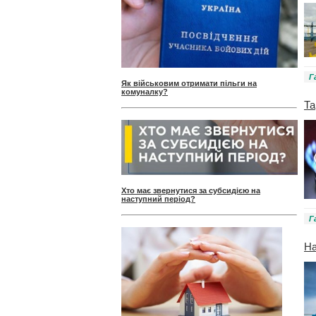
Г
Як військовим отримати пільги на
комуналку?
Та
Хто має звернутися за субсидією на
наступний період?
Г
На