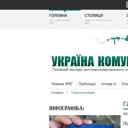
ГОЛОВНА
СТОЛИЦЯ
все нове в світі
новини столичного
н
ЖКГ
ЖКГ
в
Головний експерт житлово-комунального г
Новини ЖКГ
Публікації
Інтерв`ю
Ком
Головна
/
Газопостачання
Г
ІНФОГРАФІКА:
вс
Но