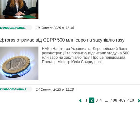
азопостачання
19 Серпня 2025 p. 13:46
фтогаз отримає від ЄБРР 500 млн євро на закупівлю газу
НАК «Нафтогаз України» та Європейський банк
реконструкції та розвитку підписали угоду на 500
млн євро на закупівлю газу. Про це повідомила
Прем’єр-міністр Юлія Свириденко.
азопостачання
14 Серпня 2025 p. 11:18
1
2
3
4
...
408
409
410