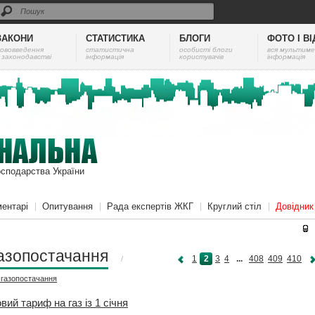
ЗАКОНИ
СТАТИСТИКА
БЛОГИ
ФОТО І В
ововведення
cтатистична
особисті блоги
вся мультиме
 законодавстві
інформація
користувачів
інформація
осподарства України
ентарі
Опитування
Рада експертів ЖКГ
Круглий стіл
Довідни
азопостачання
1
2
3
4
...
408
409
410
/
і
газопостачання
вий тариф на газ із 1 січня