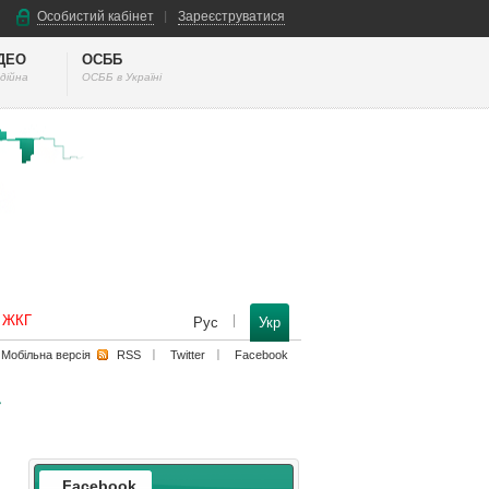
Особистий кабінет
Зареєструватися
ІДЕО
ОСББ
дійна
ОСББ в Україні
к ЖКГ
Рус
Укр
Мобільна версiя
RSS
Twitter
Facebook
Facebook