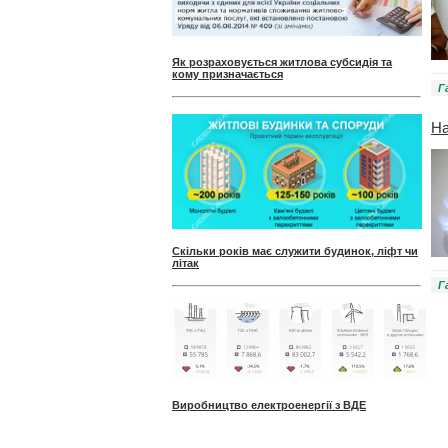
Як розраховується житлова субсидія та
кому призначається
Г
На
Скільки років має служити будинок, ліфт чи
літак
Г
Виробництво електроенергії з ВДЕ