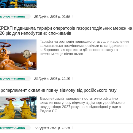
азопостачання
25 Грудня 2025 p. 09:50
РЕКП підвищила тарифи операторів газорозподільних мереж на
26 рік для непобутових споживачів
Тарифи на розподіл природного газу для населення
залишаються незмінними, оскільки їхнє підвищення
забороняється протягом дії воєнного стану та
шести місяців після нього
азопостачання
23 Грудня 2025 p. 12:15
ропарламент схвалив повну відмову від російського газу
Європейський парламент остаточно офіційно
схвалив поступову відмову від імпорту російського
газу до кінця 2027 року після відповідної угоди з
Радою ЄС
азопостачання
17 Грудня 2025 p. 16:28