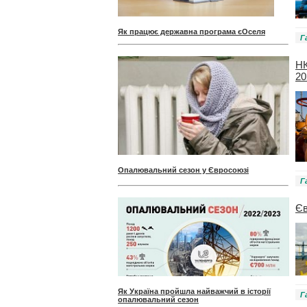
Як працює державна програма єОселя
Г
НК
20
Опалювальний сезон у Євросоюзі
Г
Єв
Як Україна пройшла найважчий в історії
Г
опалювальний сезон