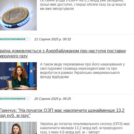
Остання угода з ЄБРР на 0,5 млрд уже укладена,
гроші вже доступні, і перші обсяги газу за ці кошти
ми вже імпортували
азопостачання
21 Серпня 2025 p. 09:32
раїна домовляється з Азербайджаном про наступні поставки
иродного газу
А також веде перемовини про його накачування у
свої підземні сховища нерезидентами та про
видобуток в рамках Українсько-американського
фонду відбудови
азопостачання
20 Серпня 2025 p. 09:25
Гринчук: "На початок ОЗП має накопичити щонайменше 13,2
рд куб. м газу"
Україна до початку опалювального сезону (ОПЗ) має
накопичити мінімум 13,2 млрд куб. м природного
газу, з яких 4,6 млрд куб. м – імпорт