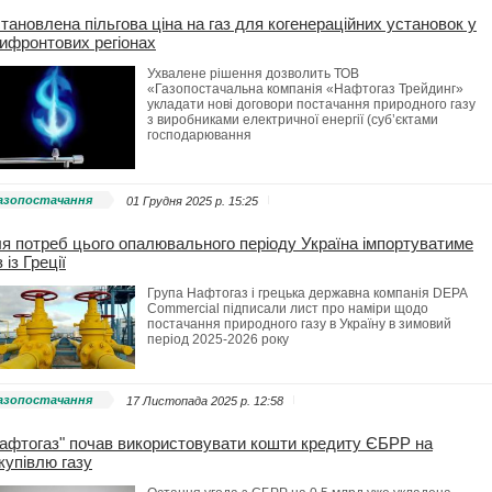
тановлена пільгова ціна на газ для когенераційних установок у
ифронтових регіонах
Ухвалене рішення дозволить ТОВ
«Газопостачальна компанія «Нафтогаз Трейдинг»
укладати нові договори постачання природного газу
з виробниками електричної енергії (суб’єктами
господарювання
азопостачання
01 Грудня 2025 p. 15:25
я потреб цього опалювального періоду Україна імпортуватиме
з із Греції
Група Нафтогаз і грецька державна компанія DEPA
Commercial підписали лист про наміри щодо
постачання природного газу в Україну в зимовий
період 2025-2026 року
азопостачання
17 Листопада 2025 p. 12:58
афтогаз" почав використовувати кошти кредиту ЄБРР на
купівлю газу