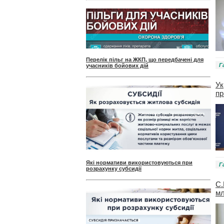
Перелік пільг на ЖКП, що передбачені для
Г
учасників бойових дій
Ук
пр
Які нормативи використовуються при
Г
розрахунку субсидії
С.
мл