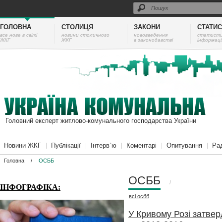
ГОЛОВНА
СТОЛИЦЯ
ЗАКОНИ
СТАТИ
все нове в світі
новини столичного
нововведення
cтатист
ЖКГ
ЖКГ
в законодавстві
інформаці
Головний експерт житлово-комунального господарства України
Новини ЖКГ
Публікації
Інтерв`ю
Коментарі
Опитування
Ра
Головна
/
ОСББ
ОСББ
/
ІНФОГРАФІКА:
всі
осбб
У Кривому Розі затве