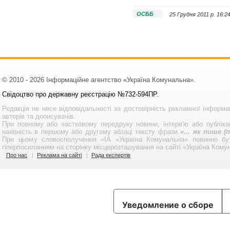
ОСББ
25 Грудня 2011 p. 16:2
© 2010 - 2026 Інформаційне агентство «Україна Комунальна».
Свідоцтво про державну реєстрацію №732-594ПР.
Редакція не несе відповідальності за достовірність рекламної інформа
авторів та дописувачів.
При повному або частковому передруку новини, інтерв'ю або публікац
наявність в першому або другому абзаці тексту фрази
«... як пише 
При цьому словосполучення «ІА «Україна Комунальна» повинно бу
гіперпосиланням на сторінку місцерозташування на сайті «Україна Кому
Про нас
Реклама на сайті
Рада експертів
Уведомление о сборе