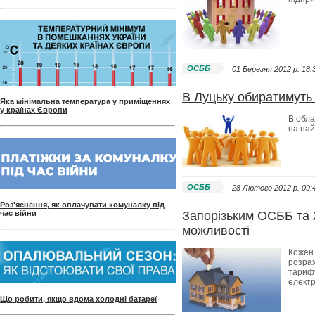
ОСББ
01 Березня 2012 p. 18:
В Луцьку обиратимут
Яка мінімальна температура у приміщеннях
у країнах Європи
В обла
на на
ОСББ
28 Лютого 2012 p. 09:
Роз'яснення, як оплачувати комуналку під
час війни
Запорізьким ОСББ та 
можливості
Кожен 
розрах
тарифу
електр
Що робити, якщо вдома холодні батареї