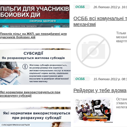
ОСББ
26 Лютого 2012 p. 16:
ОСББ всі комунальні 
механізмі
Тільки
Перелік пільг на ЖКП, що передбачені для
механі
учасників бойових дій
квартп
ОСББ
15 Лютого 2012 p. 08:
Рейдери у тебе вдома
Які нормативи використовуються при
розрахунку субсидії
Остан
з'явил
нелег