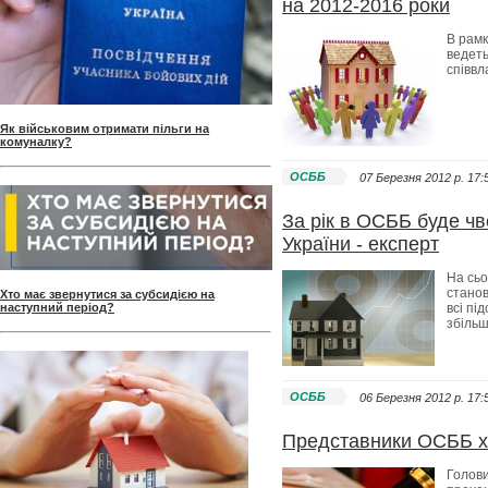
на 2012-2016 роки
В рамк
ведеть
співвл
Як військовим отримати пільги на
комуналку?
ОСББ
07 Березня 2012 p. 17:
За рік в ОСББ буде чв
України - експерт
На сьо
станов
Хто має звернутися за субсидією на
наступний період?
всі пі
збіль
ОСББ
06 Березня 2012 p. 17:
Представники ОСББ х
Голов