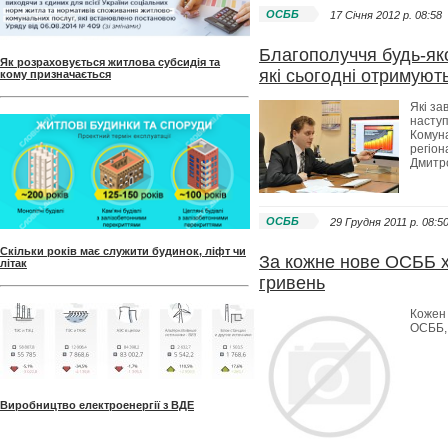
ОСББ
17 Січня 2012 p. 08:58
Благополуччя будь-яко
Як розраховується житлова субсидія та
які сьогодні отримуют
кому призначається
Які за
наступ
Комуна
регіон
Дмитр
ОСББ
29 Грудня 2011 p. 08:5
Скільки років має служити будинок, ліфт чи
За кожне нове ОСББ х
літак
гривень
Кожен 
ОСББ, 
Виробництво електроенергії з ВДЕ