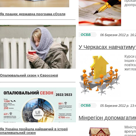
прохан
доопр
Як працює державна програма єОселя
ОСББ
06 Березня 2012 p. 16:
У Черкасах навчатиму
Курси 
інших 
пов'яз
житлов
Опалювальний сезон у Євросоюзі
ОСББ
05 Березня 2012 p. 13:
Мінрегіон допомагат
Мініст
Як Україна пройшла найважчий в історії
врегул
опалювальний сезон
підпри