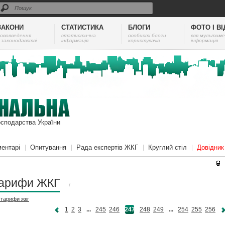
ЗАКОНИ
СТАТИСТИКА
БЛОГИ
ФОТО І В
ововведення
cтатистична
особисті блоги
вся мультиме
 законодавстві
інформація
користувачів
інформація
осподарства України
ентарі
Опитування
Рада експертів ЖКГ
Круглий стіл
Довідни
арифи ЖКГ
/
і
тарифи жкг
1
2
3
...
245
246
247
248
249
...
254
255
256