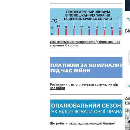
Т
Бі
Яка мінімальна температура у приміщеннях
у країнах Європи
Роз'яснення, як оплачувати комуналку під
Т
час війни
Ха
го
Що робити, якщо вдома холодні батареї