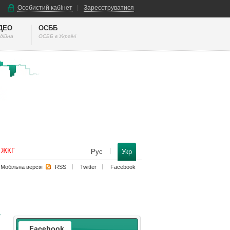
Особистий кабінет
Зареєструватися
ІДЕО
ОСББ
дійна
ОСББ в Україні
к ЖКГ
Рус
Укр
Мобільна версiя
RSS
Twitter
Facebook
Facebook