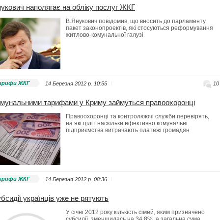
укович наполягає на обліку послуг ЖКГ
В.Янукович повідомив, що вносить до парламенту
пакет законопроектів, які стосуються реформування
житлово-комунальної галузі
арифи ЖКГ
14 Березня 2012 p. 10:55
10
мунальними тарифами у Криму займуться правоохоронці
Правоохоронці та контролюючі служби перевірять,
на які цілі і наскільки ефективно комунальні
підприємства витрачають платежі громадян
арифи ЖКГ
14 Березня 2012 p. 08:36
бсидії українців уже не рятують
У сiчнi 2012 року кількість сімей, яким призначено
субсидії, зменшилась на 34,8%, а загальна сума