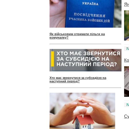
Ян
Як військовим отримати пільги на
комуналку?
Т
Ко
Хто має звернутися за субсидією на
наступний період?
Т
Су