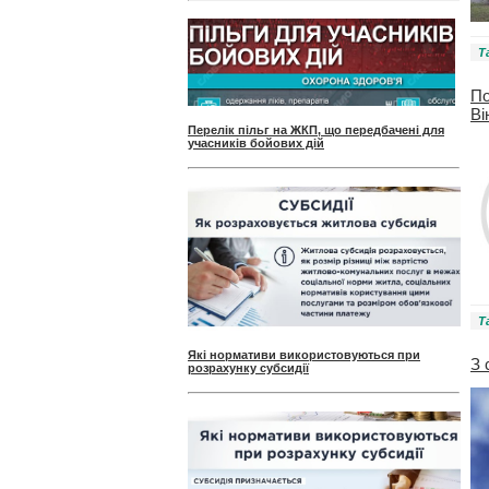
Т
По
Ві
Перелік пільг на ЖКП, що передбачені для
учасників бойових дій
Т
Які нормативи використовуються при
З 
розрахунку субсидії