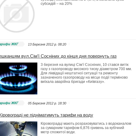
субсидій – на 20%
арифи ЖКГ
13 Березня 2012 p. 08:20
шканцям вул.Сім’ї Сосніних до кінця дня повернуть газ
3 березня на вулиці Сім’ї Сосніних, 10 стався витік
газу з газопроводу високого тиску діаметром 700 мм.
Для ліквідації нештатної ситуації та ремонту
зазначеного газопроводу на місце події терміново
виїхала аварійна бригади «Київгазу».
арифи ЖКГ
05 Березня 2012 p. 18:30
Кіровограді не підніматимуть тарифи на воду
Кіровоградці мають розраховуватись з водоканалом
за сумарним тарифом 6,876 гривень за кубічний
метр спожитої води.