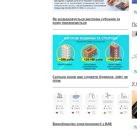
Т
Як розраховується житлова субсидія та
кому призначається
По
Т
Скільки років має служити будинок, ліфт чи
літак
У 
Виробництво електроенергії з ВДЕ
Т