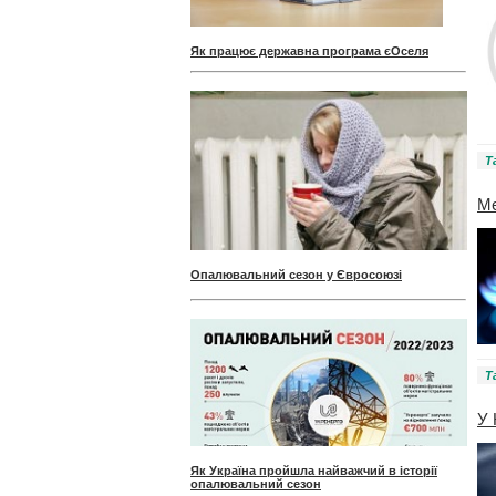
Як працює державна програма єОселя
Т
Ме
Опалювальний сезон у Євросоюзі
Т
У 
Як Україна пройшла найважчий в історії
опалювальний сезон