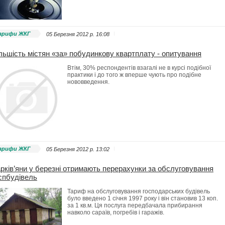
арифи ЖКГ
05 Березня 2012 p. 16:08
льшість містян «за» побудинкову квартплату - опитування
Втім, 30% респондентів взагалі не в курсі подібної
практики і до того ж вперше чують про подібне
нововведення.
арифи ЖКГ
05 Березня 2012 p. 13:02
рків’яни у березні отримають перерахунки за обслуговування
спбудівель
Тариф на обслуговування господарських будівель
було введено 1 січня 1997 року і він становив 13 коп.
за 1 кв.м. Ця послуга передбачала прибирання
навколо сараїв, погребів і гаражів.