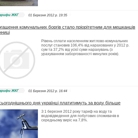
арифи ЖКГ
01 Березня 2012 p. 19:35
гашення комунальних боргів стало пріорітетним для мешканців
нниці
Рівень сплати населенням житлово-комунальних
послуг становив 106,4% від нарахованих у 2012 р.
сум та 37,2% від усієї суми нарахувань (з
урахуванням заборгованості минулих років).
арифи ЖКГ
01 Березня 2012 p. 16:44
сьогоднішнього дня українці платитимуть за воду більше
З 1 березня 2012 року тариф на воду та
водовідведення для побутових споживачів в
середньому виріс на 7,8%.