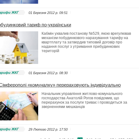
арифи ЖКГ
01 Березня 2012 p. 09:51
будинковий тариф по-українськи
Кабмін ухвалив постанову №529, якою врегулював
механізм побудинкового нарахування тарифу на
квартплату та затвердив типовий договір про
надання послуг з утримання прибудинкових
територій
арифи ЖКГ
01 Березня 2012 p. 08:30
Сімферополі «комуналку» перераховують індивідуально
Начальник управління житлово-комунального
господарства Анатолій Рогов повідомив, що
перерахунок за послуги триває і проводиться за
зверненнями мешканців
арифи ЖКГ
29 Лютого 2012 p. 17:50