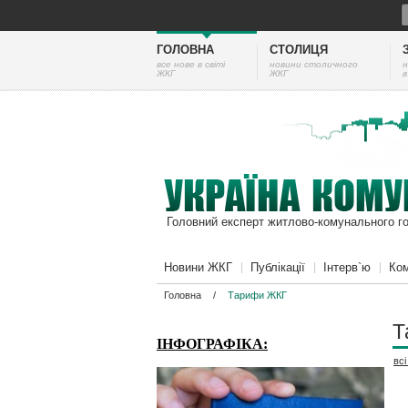
ГОЛОВНА
СТОЛИЦЯ
все нове в світі
новини столичного
н
ЖКГ
ЖКГ
в
Головний експерт житлово-комунального г
Новини ЖКГ
Публікації
Інтерв`ю
Ком
Головна
/
Тарифи ЖКГ
Т
ІНФОГРАФІКА:
вс