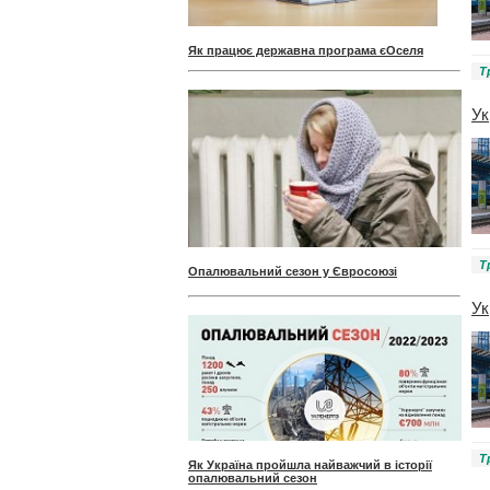
Як працює державна програма єОселя
Т
Ук
Т
Опалювальний сезон у Євросоюзі
Ук
Т
Як Україна пройшла найважчий в історії
опалювальний сезон