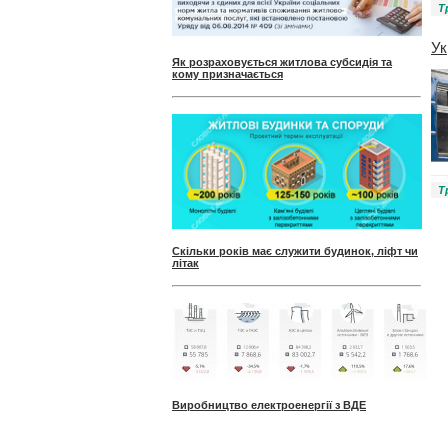
Т
Ук
Як розраховується житлова субсидія та
кому призначається
Т
Скільки років має служити будинок, ліфт чи
літак
Виробництво електроенергії з ВДЕ