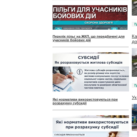
Т
Ка
Перелік пільг на ЖКП, що передбачені для
учасників бойових дій
до
Т
Ук
Які нормативи використовуються при
розрахунку субсидії