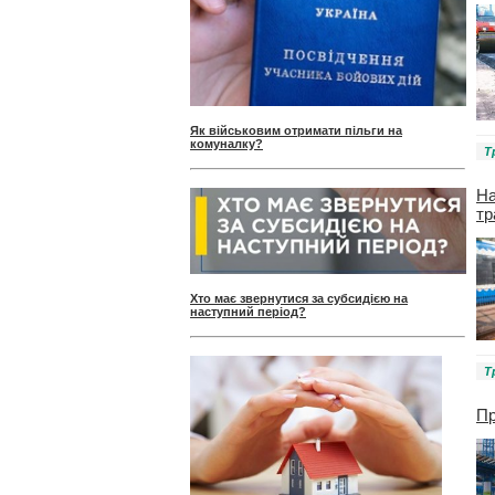
Як військовим отримати пільги на
комуналку?
Т
На
тр
Хто має звернутися за субсидією на
наступний період?
Т
Пр