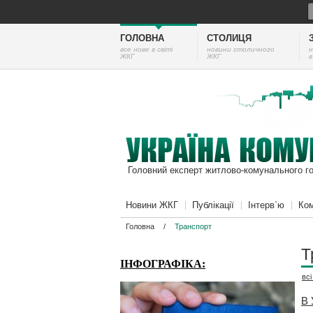
ГОЛОВНА
СТОЛИЦЯ
все нове в світі
новини столичного
н
ЖКГ
ЖКГ
в
Головний експерт житлово-комунального г
Новини ЖКГ
Публікації
Інтерв`ю
Ком
Головна
/
Транспорт
Т
ІНФОГРАФІКА:
вс
В 