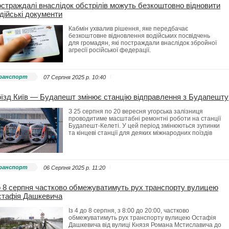
страждалі внаслідок обстрілів можуть безкоштовно відновити
дійські документи
Кабмін ухвалив рішення, яке передбачає
безкоштовне відновлення водійських посвідчень
для громадян, які постраждали внаслідок збройної
агресії російської федерації.
ранспорт
07 Серпня 2025 p. 10:40
їзд Київ — Будапешт змінює станцію відправлення з Будапешту
З 25 серпня по 20 вересня угорська залізниця
проводитиме масштабні ремонтні роботи на станції
Будапешт-Келеті. У цей період змінюються зупинки
та кінцеві станції для деяких міжнародних поїздів
ранспорт
06 Серпня 2025 p. 11:20
 8 серпня частково обмежуватимуть рух транспорту вулицею
тафія Дашкевича
Із 4 до 8 серпня, з 8:00 до 20:00, частково
обмежуватимуть рух транспорту вулицею Остафія
Дашкевича від вулиці Князя Романа Мстиславича до