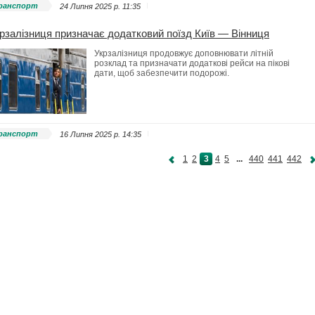
ранспорт
24 Липня 2025 p. 11:35
рзалізниця призначає додатковий поїзд Київ — Вінниця
Укрзалізниця продовжує доповнювати літній
розклад та призначати додаткові рейси на пікові
дати, щоб забезпечити подорожі.
ранспорт
16 Липня 2025 p. 14:35
1
2
3
4
5
...
440
441
442