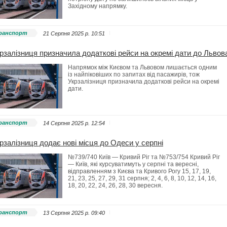
Західному напрямку.
ранспорт
21 Серпня 2025 p. 10:51
рзалізниця призначила додаткові рейси на окремі дати до Львов
Напрямок між Києвом та Львовом лишається одним
із найпіковіших по запитах від пасажирів, тож
Укрзалізниця призначила додаткові рейси на окремі
дати.
ранспорт
14 Серпня 2025 p. 12:54
рзалізниця додає нові місця до Одеси у серпні
№739/740 Київ — Кривий Ріг та №753/754 Кривий Ріг
— Київ, які курсуватимуть у серпні та вересні,
відправленням з Києва та Кривого Рогу 15, 17, 19,
21, 23, 25, 27, 29, 31 серпня; 2, 4, 6, 8, 10, 12, 14, 16,
18, 20, 22, 24, 26, 28, 30 вересня.
ранспорт
13 Серпня 2025 p. 09:40