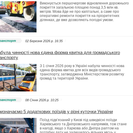
Виконується першочергове відновлення дорожнього
покриття загальною площею понад 3,5 млн кв.
метрів. Мова йде не про капітальні, а саме про
оперативні ремонти покриття на пріоритетних
ділянках, де вже дозволяють погодні умови.
ранспорт
02 Березня 2026 p. 16:35
була чинності нова єдина форма квитка для громадського
анспорту
З 1 січня 2026 року в Україні набула чинності нова
єдина форма квитка для всіх видів громадського
транспорту, затверджена Міністерством розвитку
громад та територій України.
ранспорт
08 Січня 2026 p. 10:25
изначаємо 5 додаткових поїздів у різні куточки України
Поїзд підв’язаний у Києві під швидкісні поїзди
Харківського та Дніпровського напрямків, тож стане
в нагоді, якщо з Харкова або Дніпра раптом на
потрібну дату не залишилось вільних місць у