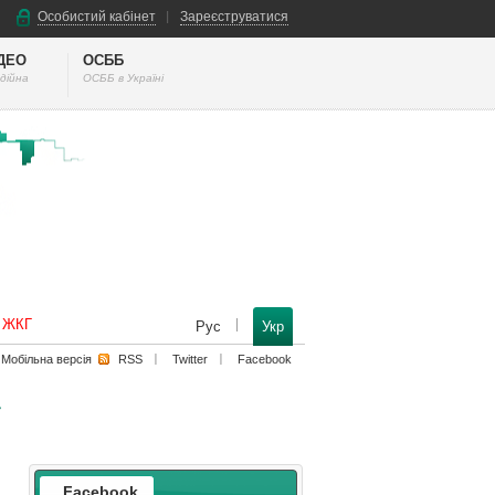
Особистий кабінет
Зареєструватися
ІДЕО
ОСББ
дійна
ОСББ в Україні
к ЖКГ
Рус
Укр
Мобільна версiя
RSS
Twitter
Facebook
Facebook