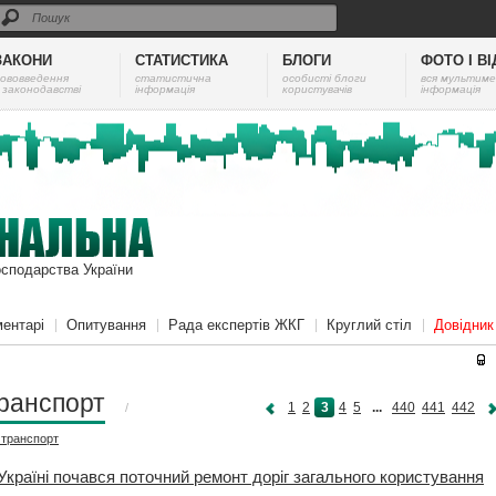
ЗАКОНИ
СТАТИСТИКА
БЛОГИ
ФОТО І В
ововведення
cтатистична
особисті блоги
вся мультиме
 законодавстві
інформація
користувачів
інформація
осподарства України
ентарі
Опитування
Рада експертів ЖКГ
Круглий стіл
Довідни
ранспорт
1
2
3
4
5
...
440
441
442
/
і
транспорт
Україні почався поточний ремонт доріг загального користування