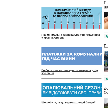
По
во
Яка мінімальна температура у приміщеннях
Т
у країнах Європи
По
Роз'яснення, як оплачувати комуналку під
час війни
Т
До
Ос
Що робити, якщо вдома холодні батареї