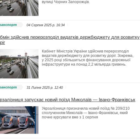
вулиці Чорних Запорожців.
ранспорт
04 Серпня 2025 p. 16:34
бмін здійснив перерозподіл видатків держбюджету для розвитку
ріг
Кабінет Міністрів України здійснив перерозподіл
видатків держбюджету для розвитку доріг. Зокрема,
у 2025 році збільшиться фінансування дорожньої
інфраструктури на понад 2,2 мільярда гривень.
ранспорт
31 Липня 2025 p. 12:40
рзалізниця запускає новий поїзд Миколаїв — Івано-Франківськ
Укрзалізниця призначила новий поїзд № 209/210
сполученням Миколаїв — Івано-Франківськ, який
почне курсувати вже з 1 серпня