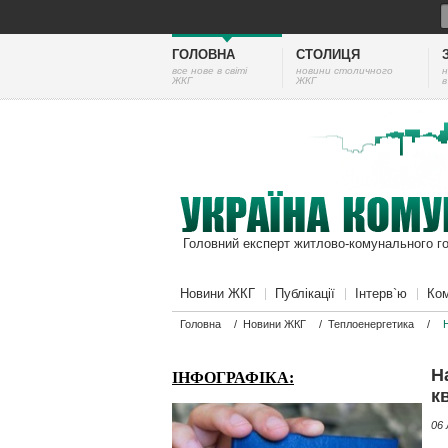
ГОЛОВНА
СТОЛИЦЯ
все нове в світі
новини столичного
н
ЖКГ
ЖКГ
в
Головний експерт житлово-комунального г
Новини ЖКГ
Публікації
Інтерв`ю
Ком
Головна
/
Новини ЖКГ
/
Теплоенергетика
/
Н
ІНФОГРАФІКА:
к
06 