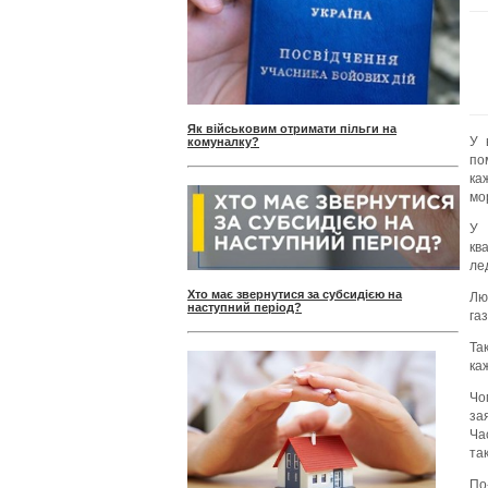
Як військовим отримати пільги на
У 
комуналку?
по
ка
мо
У 
кв
ле
Хто має звернутися за субсидією на
Лю
наступний період?
га
Та
ка
Чо
за
Ча
так
По