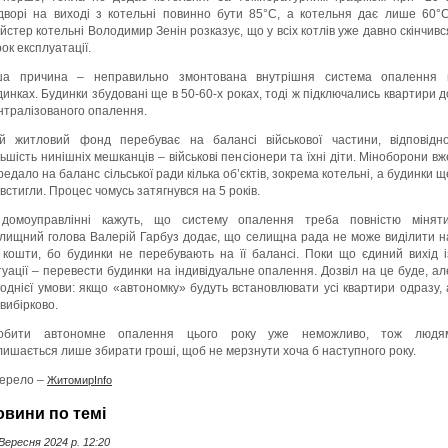
дворі на виході з котельні повинно бути 85°C, а котельня дає лише 60°C
йстер котельні Володимир Зенін розказує, що у всіх котлів уже давно скінчивс
рок експлуатації.
ша причина – неправильно змонтована внутрішня система опалення 
динках. Будинки збудовані ще в 50-60-х роках, тоді ж підключались квартири д
нтралізованого опалення.
й житловий фонд перебуває на балансі військової частини, відповідно
льшість нинішніх мешканців – військові пенсіонери та їхні діти. Міноборони вж
редало на баланс сільської ради кілька об’єктів, зокрема котельні, а будинки щ
 встигли. Процес чомусь затягнувся на 5 років.
домоуправлінні кажуть, що систему опалення треба повністю міняти
лищний голова Валерій Гарбуз додає, що селищна рада не може виділити н
 кошти, бо будинки не перебувають на її балансі. Поки що єдиний вихід і
туації – перевести будинки на індивідуальне опалення. Дозвіл на це буде, ал
 однієї умови: якщо «автономку» будуть встановлювати усі квартири одразу, 
 вибірково.
обити автономне опалення цього року уже неможливо, тож людя
лишається лише збирати гроші, щоб не мерзнути хоча б наступного року.
ерело –
ЖитомирInfo
овини по темі
Вересня 2024 p. 12:20