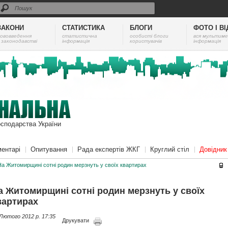
ЗАКОНИ
СТАТИСТИКА
БЛОГИ
ФОТО І В
ововведення
cтатистична
особисті блоги
вся мультиме
 законодавстві
інформація
користувачів
інформація
осподарства України
ентарі
Опитування
Рада експертів ЖКГ
Круглий стіл
Довідни
На Житомирщині сотні родин мерзнуть у своїх квартирах
а Житомирщині сотні родин мерзнуть у своїх
вартирах
Лютого 2012 p. 17:35
Друкувати