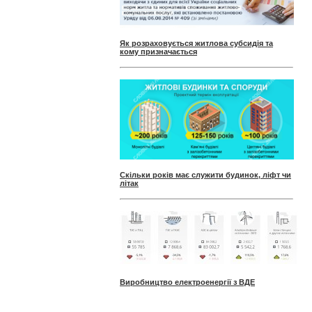
Як розраховується житлова субсидія та
кому призначається
Скільки років має служити будинок, ліфт чи
літак
Виробництво електроенергії з ВДЕ