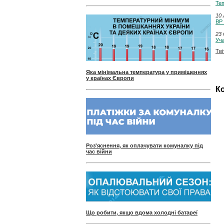
Теп
10 
ВР 
23 
Уча
Тві
Яка мінімальна температура у приміщеннях
у країнах Європи
Ко
Роз'яснення, як оплачувати комуналку під
час війни
Що робити, якщо вдома холодні батареї