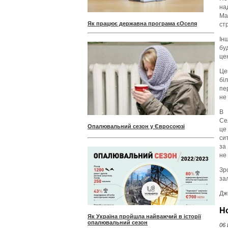
на
Ма
Як працює державна програма єОселя
ст
Ін
бу
це
Це
бі
пе
не
В 
Се
Опалювальний сезон у Євросоюзі
це
си
за
не
Зр
за
Дж
Н
Як Україна пройшла найважчий в історії
опалювальний сезон
06 