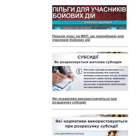
Перелік пільг на ЖКП, що передбачені для
учасників бойових дій
Які нормативи використовуються при
розрахунку субсидії