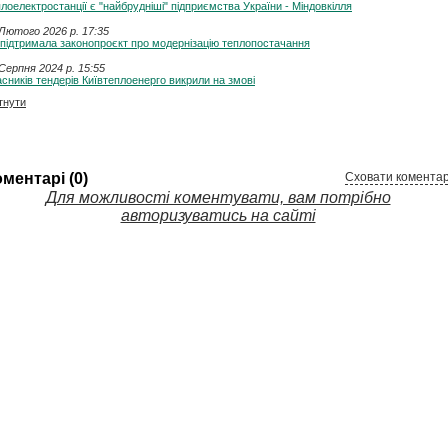
лоелектростанції є "найбрудніші" підприємства України - Міндовкілля
Лютого 2026 p. 17:35
підтримала законопроєкт про модернізацію теплопостачання
Серпня 2024 p. 15:55
сників тендерів Київтеплоенерго викрили на змові
тнути
ментарі (0)
Сховати коментар
Для можливості коментувати, вам потрібно
авторизуватись на сайті