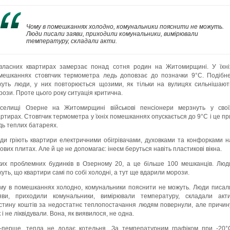
Чому в помешканнях холодно, комунальники пояснити не можуть.
Люди писали заяви, приходили комунальники, вимірювали
температуру, складали акти.
власних квартирах замерзає понад сотня родин на Житомирщині. У їхні
мешканнях стовпчик термометра ледь доповзає до позначки 9°C. Подібне
жуть люди, у них повторюється щозими, як тільки на вулицях сильнішают
рози. Проте цього року ситуація критична.
селищі Озерне на Житомирщині військові пенсіонери мерзнуть у свої
артирах. Стовпчик термометра у їхніх помешканнях опускається до 9°C і це пр
дь теплих батареях.
ди гріють квартири електричними обігрівачами, духовками та конфорками н
зових плитах. Але й це не допомагає: інеєм беруться навіть пластикові вікна.
ких проблемних будинків в Озерному 20, а це більше 100 мешканців. Люд
жуть, що квартири самі по собі холодні, а тут ще вдарили морози.
му в помешканнях холодно, комунальники пояснити не можуть. Люди писал
яви, приходили комунальники, вимірювали температуру, складали акти
стину коштів за недостатнє теплопостачання людям повернули, але причин
 і не ліквідували. Вона, як виявилося, не одна.
-перше, тепла не додає котельня. За температурним графіком при -20°