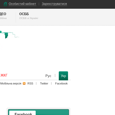
Особистий кабінет
Зареєструватися
ІДЕО
ОСББ
дійна
ОСББ в Україні
к ЖКГ
Рус
Укр
Мобільна версiя
RSS
Twitter
Facebook
Facebook