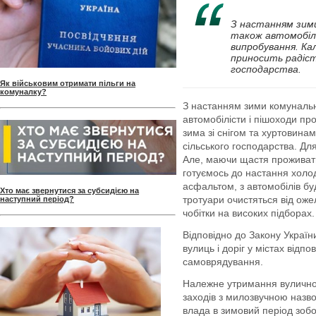
З настанням зими
також автомобілі
випробування. Ка
приносить радіст
господарства.
Як військовим отримати пільги на
комуналку?
З настанням зими комунальні
автомобілісти і пішоходи п
зима зі снігом та хуртовина
сільського господарства. Дл
Але, маючи щастя проживати
готуємось до настання холоді
асфальтом, з автомобілів бу
Хто має звернутися за субсидією на
тротуари очистяться від оже
наступний період?
чобітки на високих підбора
Відповідно до Закону Україн
вулиць і доріг у містах відп
самоврядування.
Належне утримання вулично-
заходів з милозвучною назво
влада в зимовий період зоб