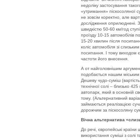
недоліку застосування таког
«утримання» піскосоляної су
не зовсім коректно, але вар
дослідження оприлюднені. Зо
швидкістю 50-60 км/год ступ
проїзду 10-15 автомобілів п
15-20 хвилин після посипан
коліс автомобіля зі слизьким
посипання. І тому виходом є
частоти його внесення.
А от найголовнішим аргумент
подобається нашим міським о
Дешеву чудо-суміш (вартість 
технічної солі – близько 425
автопарк, який в основній св
тому. (Альтернативний варіа
займаються реалізацією суч
дорожчим за піскосоляну сум
Вічна альтернатива «слизь
До речі, європейські країни 
використання суміші з солі 