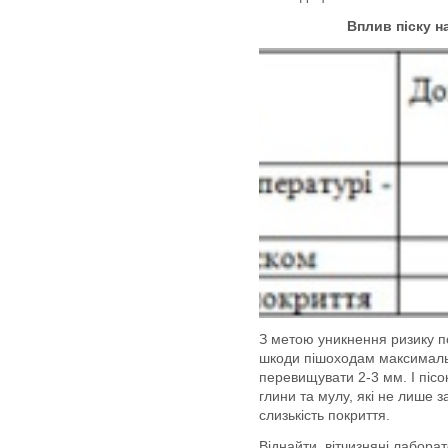
Вплив піску н
З метою уникнення ризику п
шкоди пішоходам максимальн
перевищувати 2-3 мм. І пісок
глини та мулу, які не лише 
слизькість покриття.
Віднайти
вітчизняні лабора