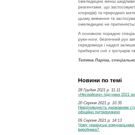
ожеледицею менш шкідливим
реагентами, що застосовуют
хлоридів) та природних матер
цьому вивчення та застосуван
ожеледицею не припиняєтьс
А основною порадою спеціалі
руки-ноги, безпечний рух а
середовище і надалі залиша
прибирати сніг з тротуарів т
Тетяна Ларіна, спеціально
Новини по темі
28 Грудня 2021 p. 11:11
«Несерйозні» підсумки 2021 ро
20 Серпня 2021 p. 10:35
Невідповідність державним ст
офіційно підтверджено
05 Серпня 2021 p. 14:13
Чому українські комунальники
виробника?