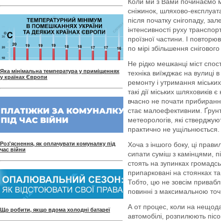
Коли ми з Вами починаємо м
сніжинок, шляхово-експлуатац
після початку снігопаду, зал
інтенсивності руху транспор
проїзної частини. І повторю
по мірі збільшення снігового
Не рідко мешканці міст спос
Яка мінімальна температура у приміщеннях
техніка виїжджає на вулиці в
у країнах Європи
ремонту і утримання міських
такі дії міських шляховиків є
вчасно не почати прибирання 
стає малоефективним. Ґрунту
метеорологів, які стверджуют
практично не ущільнюється.
Роз'яснення, як оплачувати комуналку під
Хоча з іншого боку, ці прави
час війни
сипати суміш з камінцями, п
стоять на зупинках громадсь
припарковані на стоянках та
Тобто, цю не зовсім приваб
повинні з максимальною точ
А от процес, коли на нещода
Що робити, якщо вдома холодні батареї
автомобілі, розпилюють пісо