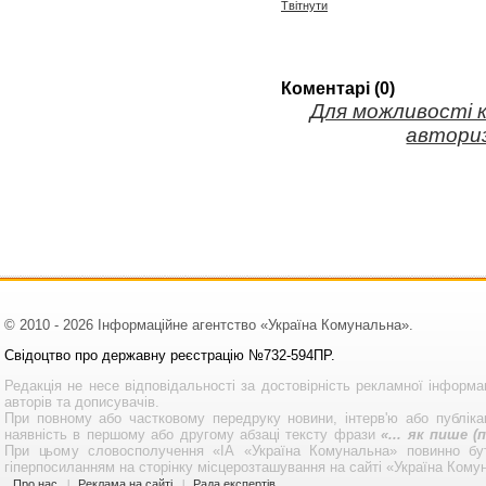
Твітнути
Коментарі (0)
Для можливості 
авториз
© 2010 - 2026 Інформаційне агентство «Україна Комунальна».
Свідоцтво про державну реєстрацію №732-594ПР.
Редакція не несе відповідальності за достовірність рекламної інформа
авторів та дописувачів.
При повному або частковому передруку новини, інтерв'ю або публікац
наявність в першому або другому абзаці тексту фрази
«... як пише 
При цьому словосполучення «ІА «Україна Комунальна» повинно бу
гіперпосиланням на сторінку місцерозташування на сайті «Україна Кому
Про нас
Реклама на сайті
Рада експертів