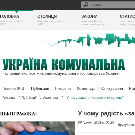
ГОЛОВНА
СТОЛИЦЯ
ЗАКОНИ
СТАТИ
все нове в світі
новини столичного
нововведення
cтатист
ЖКГ
ЖКГ
в законодавстві
інформаці
Головний експерт житлово-комунального господарства України
Новини ЖКГ
Публікації
Інтерв`ю
Коментарі
Опитування
Ра
Головна
/
Публікації
/
Аналітика
/
У чому радість «засолених» вулиць?
У чому радість «з
ІНФОГРАФІКА:
06 Грудня 2011 p. 08:25
Друкувати