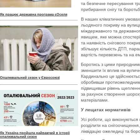
та безпечне пересування тр
прибирання снігу та бороть
Як працює державна програма єОселя
В наших кліматичних умовах 
льодяного покриву на вулиця
міждержавного та державно
явищем, яке можна спостеріг
та наявність снігового покр
збільшує кількість ДТП, пар
вартість перевезень та на е
Боротись з цими природними
зменшити їх вплив на вулич
Кардинально це здійснюєть
Опалювальний сезон у Євросоюзі
обробивши протиожеледними
підвищивши рівень щепленн
за рахунок створення шорох
матеріалами.
У лещатах нормативів
Усі роботи, що виконуються 
розділити на снігоочищення,
ліквідацію ожеледиці та борот
Як Україна пройшла найважчий в історії
опалювальний сезон