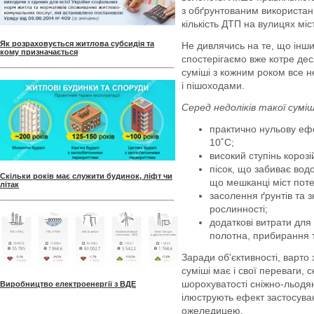
з обґрунтованим використан
кількість ДТП на вулицях міст
Як розраховується житлова субсидія та
Не дивлячись на те, що інш
кому призначається
спостерігаємо вже котре дес
суміші з кожним роком все 
і пішоходами.
Серед недоліків такої суміш
практично нульову ефе
10˚С;
високий ступінь корозі
пісок, що забиває водо
Скільки років має служити будинок, ліфт чи
що мешканці міст потер
літак
засолення ґрунтів та з
рослинності;
додаткові витрати для
полотна, прибирання т
Заради об'єктивності, варто
суміші має і свої переваги,
шорохуватості сніжно-льодян
Виробництво електроенергії з ВДЕ
ілюструють ефект застосуван
ожеледицею.