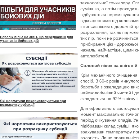
технологічної точки зору. С
сумішшю, а потім проходить 
відбувається перемішування
відкладеннями під колесами 
інтенсивнішим є дорожній тр
розрихлення, так як під кол
Перелік пільг на ЖКП, що передбачені для
тих пір, поки не розчинитьс
учасників бойових дій
прибирання цієї «дорожньої
нажаль, найчастіше, цими с
автолюбителі.
Солоний пісок на сніговій 
Крім механічного очищення д
спосіб. З 60-х років минулог
боротьби з ожеледицею вико
найекологічніший чистий і д
складається на 92% з піску і 
Які нормативи використовуються при
розрахунку субсидії
Для ефективного застосуван
момент максимально точного
період очікування опадів. 
підібравши склад суміші, я
врахувавши температуру пов
вологість. Лише правильність