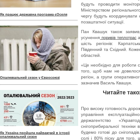
будуть проводити монітор
Міністерством регіонального
Як працює державна програма єОселя
чергу будуть координувати 
позаштатної ситуації.
Пан Квашук також заявив
усунення
а
поривів теплотрас
шість регіонів: Карпатсь
Південний та Східний. Коже
областей.
«Це необхідно для роботи с
того, щоб нам не довелося
регіон, а групи оперативно
Опалювальний сезон у Євросоюзі
зазначив Василь Квашук.
Читайте тако
Про високу готовность доро
управління експлуатацій
держагентство «Украв
снігоприбиральної техніки 
будемо готові до снігопаді
Як Україна пройшла найважчий в історії
опалювальний сезон
солі і 80% піску для того