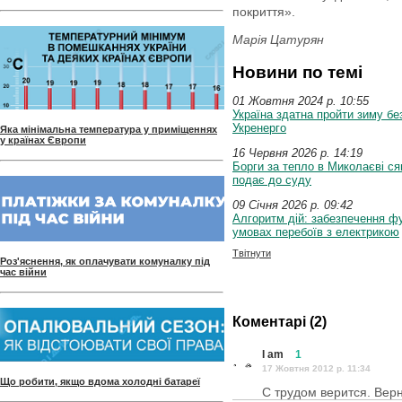
покриття».
Марія Цатурян
Новини по темі
01 Жовтня 2024 p. 10:55
Україна здатна пройти зиму бе
Укренерго
Яка мінімальна температура у приміщеннях
у країнах Європи
16 Червня 2026 p. 14:19
Борги за тепло в Миколаєві ся
подає до суду
09 Січня 2026 p. 09:42
Алгоритм дій: забезпечення ф
умовах перебоїв з електрикою
Твітнути
Роз'яснення, як оплачувати комуналку під
час війни
Коментарі (2)
I am
1
17 Жовтня 2012 p. 11:34
Що робити, якщо вдома холодні батареї
С трудом верится. Верне