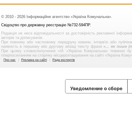
© 2010 - 2026 Інформаційне агентство «Україна Комунальна».
Свідоцтво про державну реєстрацію №732-594ПР.
Редакція не несе відповідальності за достовірність рекламної інформа
авторів та дописувачів.
При повному або частковому передруку новини, інтерв'ю або публікац
наявність в першому або другому абзаці тексту фрази
«... як пише 
При цьому словосполучення «ІА «Україна Комунальна» повинно бу
гіперпосиланням на сторінку місцерозташування на сайті «Україна Кому
Про нас
Реклама на сайті
Рада експертів
Уведомление о сборе