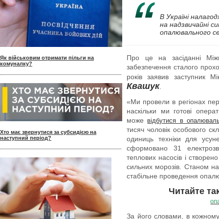
В Україні налаго
на надзвичайні с
опалювального се
Про це на засіданні Міжв
Як військовим отримати пільги на
комуналку?
забезпечення сталого прох
років заявив заступник М
Квашук
.
«Ми провели в регіонах пер
наскільки ми готові операт
може
відбутися в опалювал
тисяч чоловік особового ск
Хто має звернутися за субсидією на
наступний період?
одиниць техніки для усуне
сформовано 31 електрозв
теплових насосів і створено
сильних морозів. Станом на
стабільне проведення опалю
Читайте та
оп
За його словами, в кожному