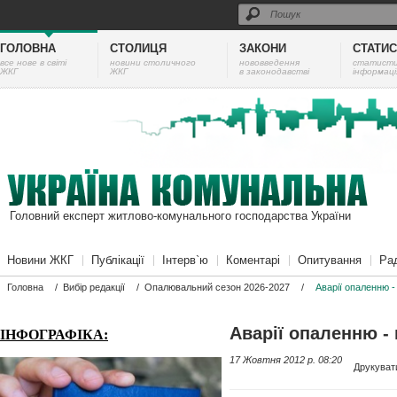
ГОЛОВНА
СТОЛИЦЯ
ЗАКОНИ
СТАТИ
все нове в світі
новини столичного
нововведення
cтатист
ЖКГ
ЖКГ
в законодавстві
інформаці
Головний експерт житлово-комунального господарства України
Новини ЖКГ
Публікації
Інтерв`ю
Коментарі
Опитування
Ра
Головна
/
Вибір редакції
/
Опалювальний сезон 2026-2027
/
Аварії опаленню 
Аварії опаленню -
ІНФОГРАФІКА:
17 Жовтня 2012 p. 08:20
Друкуват