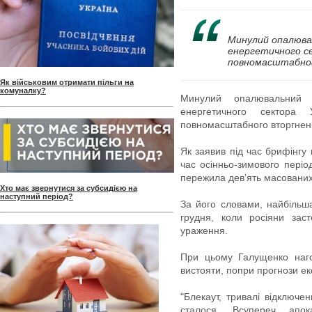
Минулий опалювал
енергетичного се
повномасштабного
Як військовим отримати пільги на
комуналку?
Минулий опалювальний 
енергетичного сектора
повномасштабного вторгненн
Як заявив під час брифінгу
час осінньо-зимового періо
пережила дев’ять масованих 
Хто має звернутися за субсидією на
наступний період?
За його словами, найбільша
грудня, коли росіяни зас
ураження.
При цьому Галущенко наго
вистояти, попри прогнози ек
"Блекаут, тривалі відключ
сталося. Всупереч апок