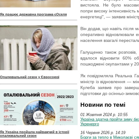
вистояла. Не було масови
попри високу інтенсивність
Як працює державна програма єОселя
енергетиці", — заявив мініст
Він додав, що навіть після 
оперативно відновлювали ен
населення взагалі перестал
Галущенко також розповів,
вдалося відновити 60% об’
пошкоджені окупантами у 20
Як повідомляла Реальна Газ
Опалювальний сезон у Євросоюзі
міністр із відновлення — мі
Кулеба заявив про заверш
підготовки до осінньо-зимов
Новини по темі
01 Жовтня 2024 p. 10:55
Україна здатна пройти зиму бе
Укренерго
Як Україна пройшла найважчий в історії
16 Червня 2026 p. 14:19
опалювальний сезон
Борги за тепло в Миколаєві ся