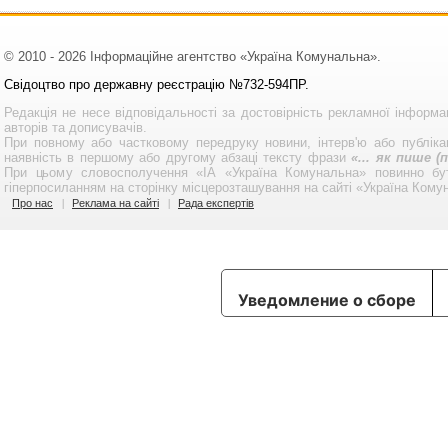
© 2010 - 2026 Інформаційне агентство «Україна Комунальна».
Свідоцтво про державну реєстрацію №732-594ПР.
Редакція не несе відповідальності за достовірність рекламної інформа
авторів та дописувачів.
При повному або частковому передруку новини, інтерв'ю або публікац
наявність в першому або другому абзаці тексту фрази
«... як пише 
При цьому словосполучення «ІА «Україна Комунальна» повинно бу
гіперпосиланням на сторінку місцерозташування на сайті «Україна Кому
Про нас
Реклама на сайті
Рада експертів
Уведомление о сборе