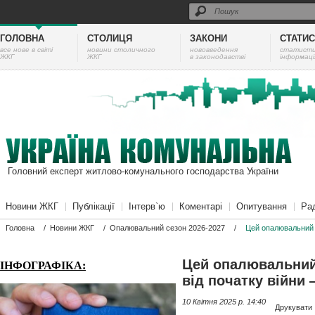
ГОЛОВНА
СТОЛИЦЯ
ЗАКОНИ
СТАТИ
все нове в світі
новини столичного
нововведення
cтатист
ЖКГ
ЖКГ
в законодавстві
інформаці
Головний експерт житлово-комунального господарства України
Новини ЖКГ
Публікації
Інтерв`ю
Коментарі
Опитування
Ра
Головна
/
Новини ЖКГ
/
Опалювальний сезон 2026-2027
/
Цей опалювальний 
Цей опалювальний
ІНФОГРАФІКА:
від початку війни
10 Квітня 2025 p. 14:40
Друкувати