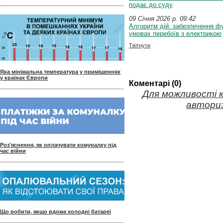
подає до суду
09 Січня 2026 p. 09:42
Алгоритм дій: забезпечення ф
умовах перебоїв з електрикою
Твітнути
Яка мінімальна температура у приміщеннях
у країнах Європи
Коментарі (0)
Для можливості 
авториз
Роз'яснення, як оплачувати комуналку під
час війни
Що робити, якщо вдома холодні батареї