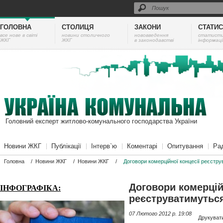
ГОЛОВНА
СТОЛИЦЯ
ЗАКОНИ
СТАТИ
все нове в світі
новини столичного
нововведення
cтатист
ЖКГ
ЖКГ
в законодавстві
інформаці
Головний експерт житлово-комунального господарства України
Новини ЖКГ
Публікації
Інтерв`ю
Коментарі
Опитування
Ра
Головна
/
Новини ЖКГ
/
Новини ЖКГ
/
Договори комерційної концесії реєстр
Договори комерцій
ІНФОГРАФІКА:
реєструватимутьс
07 Лютого 2012 p. 19:08
Друкуват