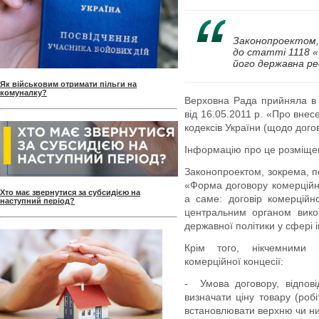
Законопроектом, 
до статті 1118 «
його державна ре
Як військовим отримати пільги на
комуналку?
Верховна Рада прийняла в
від 16.05.2011 р. «Про внес
кодексів України (щодо догов
Інформацію про це розміщен
Законопроектом, зокрема, п
«Форма договору комерційно
Хто має звернутися за субсидією на
а саме: договір комерційно
наступний період?
центральним органом вико
державної політики у сфері і
Крім того, нікчемними 
комерційної концесії:
-
Умова договору, відпов
визначати ціну товару (роб
встановлювати верхню чи ни