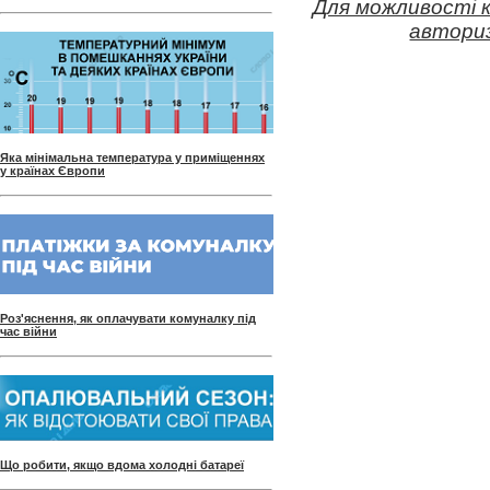
Для можливості 
авториз
Яка мінімальна температура у приміщеннях
у країнах Європи
Роз'яснення, як оплачувати комуналку під
час війни
Що робити, якщо вдома холодні батареї