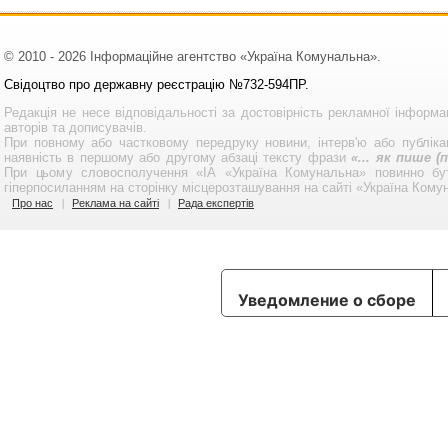
© 2010 - 2026 Інформаційне агентство «Україна Комунальна».
Свідоцтво про державну реєстрацію №732-594ПР.
Редакція не несе відповідальності за достовірність рекламної інформа
авторів та дописувачів.
При повному або частковому передруку новини, інтерв'ю або публікац
наявність в першому або другому абзаці тексту фрази
«... як пише 
При цьому словосполучення «ІА «Україна Комунальна» повинно бу
гіперпосиланням на сторінку місцерозташування на сайті «Україна Кому
Про нас
Реклама на сайті
Рада експертів
Уведомление о сборе