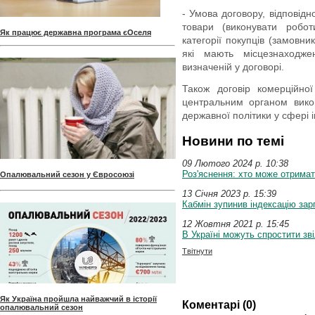
- Умова договору, відповід
товари (виконувати робот
Як працює державна програма єОселя
категорії покупців (замовн
які мають місцезнаходже
визначеній у договорі.
Також договір комерційної
центральним органом вико
державної політики у сфері і
Новини по темі
09 Лютого 2024 p. 10:38
Роз'яснення: хто може отрима
Опалювальний сезон у Євросоюзі
13 Січня 2023 p. 15:39
Кабмін зупинив індексацію зарп
12 Жовтня 2021 p. 15:45
В Україні можуть спростити зв
Твітнути
Як Україна пройшла найважчий в історії
Коментарі (0)
опалювальний сезон