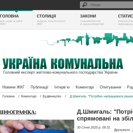
ГОЛОВНА
СТОЛИЦЯ
ЗАКОНИ
СТАТИ
все нове в світі
новини столичного
нововведення
cтатист
ЖКГ
ЖКГ
в законодавстві
інформаці
Головний експерт житлово-комунального господарства України
Новини ЖКГ
Публікації
Інтерв`ю
Коментарі
Опитування
Ра
Головна
/
Коментарі
/
Будівництво
/
Д.Шмигаль: "Потрібно напрацювати рішен
Д.Шмигаль: "Потрі
ІНФОГРАФІКА:
спрямовані на зб
30 Січня 2025 p. 09:31
Друкувати