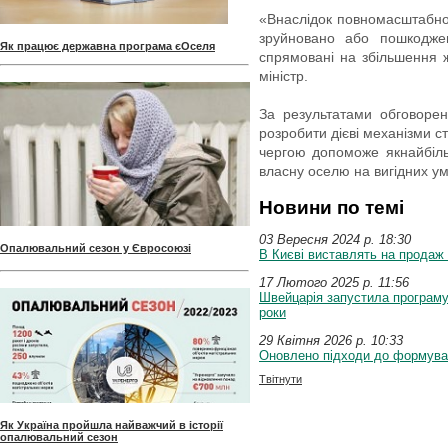
«Внаслідок повномасштабної
зруйновано або пошкодже
Як працює державна програма єОселя
спрямовані на збільшення 
міністр.
За результатами обговорен
розробити дієві механізми 
чергою допоможе якнайбільш
власну оселю на вигідних ум
Новини по темі
03 Вересня 2024 p. 18:30
Опалювальний сезон у Євросоюзі
В Києві виставлять на продаж
17 Лютого 2025 p. 11:56
Швейцарія запустила програму
роки
29 Квітня 2026 p. 10:33
Оновлено підходи до формуван
Твітнути
Як Україна пройшла найважчий в історії
опалювальний сезон