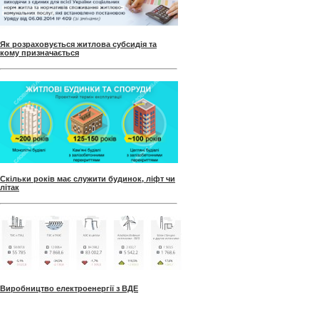
Як розраховується житлова субсидія та
кому призначається
Скільки років має служити будинок, ліфт чи
літак
Виробництво електроенергії з ВДЕ