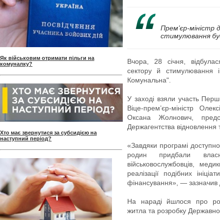
Прем’єр-міністр 
стимулювання буд
Як військовим отримати пільги на
Вчора, 28 січня, відбула
комуналку?
сектору й стимулювання і
Комунальна".
У заході взяли участь Перш
Віце-прем’єр-міністр Олек
Оксана Жолнович, предст
Держагентства відновлення 
Хто має звернутися за субсидією на
наступний період?
«Завдяки програмі доступно
родин придбали вла
військовослужбовців, меди
реалізації подібних ініці
фінансування», — зазначив
На нараді йшлося про роз
житла та розробку Державної 