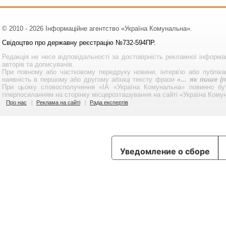
© 2010 - 2026 Інформаційне агентство «Україна Комунальна».
Свідоцтво про державну реєстрацію №732-594ПР.
Редакція не несе відповідальності за достовірність рекламної інформа
авторів та дописувачів.
При повному або частковому передруку новини, інтерв'ю або публікац
наявність в першому або другому абзаці тексту фрази
«... як пише 
При цьому словосполучення «ІА «Україна Комунальна» повинно бу
гіперпосиланням на сторінку місцерозташування на сайті «Україна Кому
Про нас
Реклама на сайті
Рада експертів
Уведомление о сборе