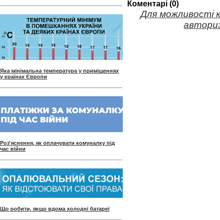
Коментарі (0)
Для можливості 
авториз
Яка мінімальна температура у приміщеннях
у країнах Європи
Роз'яснення, як оплачувати комуналку під
час війни
Що робити, якщо вдома холодні батареї