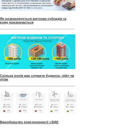
Як розраховується житлова субсидія та
кому призначається
Скільки років має служити будинок, ліфт чи
літак
Виробництво електроенергії з ВДЕ