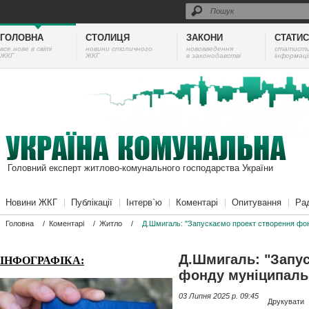
ГОЛОВНА
СТОЛИЦЯ
ЗАКОНИ
СТАТИ
все нове в світі
новини столичного
нововведення
cтатист
ЖКГ
ЖКГ
в законодавстві
інформаці
Головний експерт житлово-комунального господарства України
Новини ЖКГ
Публікації
Інтерв`ю
Коментарі
Опитування
Ра
Головна
/
Коментарі
/
Житло
/
Д.Шмигаль: "Запускаємо проект створення фон
Д.Шмигаль: "Запус
ІНФОГРАФІКА:
фонду муніципаль
03 Липня 2025 p. 09:45
Друкувати