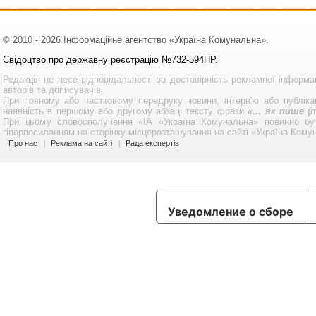
© 2010 - 2026 Інформаційне агентство «Україна Комунальна».
Свідоцтво про державну реєстрацію №732-594ПР.
Редакція не несе відповідальності за достовірність рекламної інформа
авторів та дописувачів.
При повному або частковому передруку новини, інтерв'ю або публікац
наявність в першому або другому абзаці тексту фрази
«... як пише 
При цьому словосполучення «ІА «Україна Комунальна» повинно бу
гіперпосиланням на сторінку місцерозташування на сайті «Україна Кому
Про нас
Реклама на сайті
Рада експертів
Уведомление о сборе