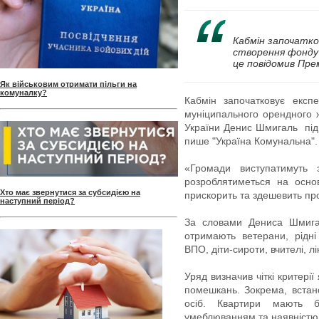
Кабмін започатк
створення фонду
це повідомив Пре
Як військовим отримати пільги на
комуналку?
Кабмін започатковує експ
муніципального орендного 
України Денис Шмигаль під 
пише "Україна Комунальна".
«Громади виступатимуть з
розроблятиметься на осно
Хто має звернутися за субсидією на
прискорить та здешевить пр
наступний період?
За словами Дениса Шмига
отримають ветерани, рідні 
ВПО, діти-сироти, вчителі, л
Уряд визначив чіткі критерії
помешкань. Зокрема, вста
осіб. Квартири мають 
умеблюванням та наявністю 