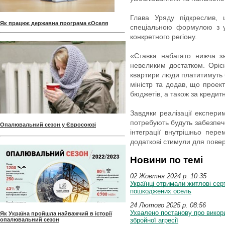
Глава Уряду підкреслив,
Як працює державна програма єОселя
спеціальною формулою з у
конкретного регіону.
«Ставка набагато нижча з
невеликим достатком. Оріє
квартири люди платитимуть 
міністр та додав, що проек
бюджетів, а також за кредитн
Завдяки реалізації експери
потребують будуть забезпеч
Опалювальний сезон у Євросоюзі
інтеграції внутрішньо пере
додаткові стимули для повер
Новини по темі
02 Жовтня 2024 p. 10:35
Українці отримали житлові сер
пошкоджених осель
24 Лютого 2025 p. 08:56
Ухвалено постанову про викори
Як Україна пройшла найважчий в історії
опалювальний сезон
збройної агресії