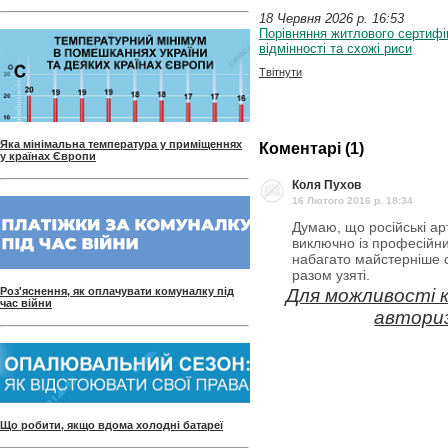
18 Червня 2026 p. 16:53
Порівняння житлового сертифік
відмінності та схожі риси
Твітнути
Яка мінімальна температура у приміщеннях
Коментарі (1)
у країнах Європи
Коля Пухов
16 Лютого 2016 p. 18:34
Думаю, що російські ар
виключно із професійни
набагато майстерніше ст
разом узяті.
Роз'яснення, як оплачувати комуналку під
Для можливості 
час війни
авториз
Що робити, якщо вдома холодні батареї